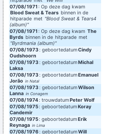
hitparade
met
"We Will"
07/08/
1971
: Op deze dag kwam
Blood Sweat & Tears
binnen in de
hitparade
met
"Blood Sweat & Tears4
(album)"
07/08/
1971
: Op deze dag kwam
The
Byrds
binnen in de
hitparade
met
"Byrdmania (album)"
07/08/
1973
: geboortedatum
Cindy
Oudshoorn
07/08/
1973
: geboortedatum
Michal
Laksa
07/08/
1973
: geboortedatum
Emanuel
Jorão
in Natal
07/08/
1973
: geboortedatum
Wilson
Lanna
in Conagem
07/08/
1974
: trouwdatum
Peter Wolf
07/08/
1975
: geboortedatum
Koray
Candemir
07/08/
1975
: geboortedatum
Erik
Reynaga
in Lima
07/08/
1976
: geboortedatum
Will