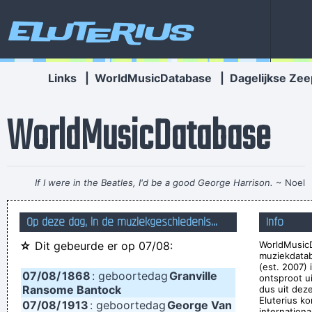
Eluterius
Links
|
WorldMusicDatabase
|
Dagelijkse Zee
WorldMusicDatabase
If I were in the Beatles, I'd be a good George Harrison.
~ Noel
Gallagher
Op deze dag, in de muziekgeschiedenis...
Info
I personally donated $2,500 to the Red Cross yesterday
☆
Dit gebeurde er op 07/08:
WorldMusicD
Normally I don´ t like to tell how much I donated and to
muziekdata
whom, but I felt sometimes it´ s good to share info in the
(est. 2007)
07/08/
1868
: geboortedag
Granville
ontsproot u
hopes that others will feel inspired to donate whatever they
Ransome Bantock
dus uit dez
Eluterius ko
07/08/
1913
: geboortedag
George Van
can
~ Moby
internationa