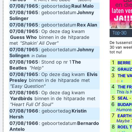
07/08/
1965
: geboortedag
Raul Malo
07/08/
1965
: geboortedatum
Johnny
Solinger
07/08/
1965
: geboortedatum
Rex Alan
07/08/
1965
: Op deze dag kwam
Top-30
Guess Who
binnen in de
hitparade
met
"Shakin’ All Over"
De tussenst
30 van wee
07/08/
1965
: geboortedatum
Johnny
tot nu!
Solingen
in Dallas
07/08/
1965
: Stond op nr 1
The
1
BERRE
Beatles
"Help"
2
GRAU
07/08/
1965
: Op deze dag kwam
Elvis
3
THE V
Presley
binnen in de
hitparade
met
21
4
"Easy Question"
4
THE F
This Is
07/08/
1965
: Op deze dag kwam
5
Yardbirds
binnen in de
hitparade
met
SEAL
"Heart Full Of Soul"
6
BUDAP
Humores
07/08/
1966
: geboortedag
Kristin
7
EARTH 
Hersh
Maybe T
07/08/
1966
: geboortedatum
Bernardo
8
ROEL 
Antelo
·