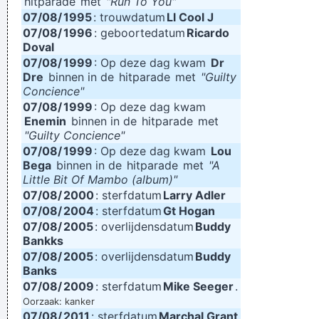
hitparade
met
"Run To You"
07/08/
1995
: trouwdatum
Ll Cool J
07/08/
1996
: geboortedatum
Ricardo
Doval
07/08/
1999
: Op deze dag kwam
Dr
Dre
binnen in de
hitparade
met
"Guilty
Concience"
07/08/
1999
: Op deze dag kwam
Enemin
binnen in de
hitparade
met
"Guilty Concience"
07/08/
1999
: Op deze dag kwam
Lou
Bega
binnen in de
hitparade
met
"A
Little Bit Of Mambo (album)"
07/08/
2000
: sterfdatum
Larry Adler
07/08/
2004
: sterfdatum
Gt Hogan
07/08/
2005
: overlijdensdatum
Buddy
Bankks
07/08/
2005
: overlijdensdatum
Buddy
Banks
07/08/
2009
: sterfdatum
Mike Seeger
.
Oorzaak: kanker
07/08/
2011
: sterfdatum
Marchal Grant