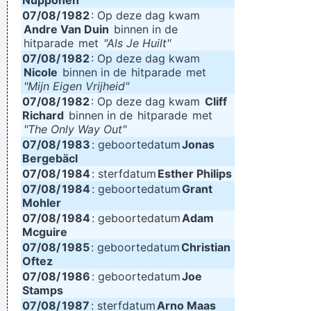
Nupponen
07/08/
1982
: Op deze dag kwam
Andre Van Duin
binnen in de
hitparade
met
"Als Je Huilt"
07/08/
1982
: Op deze dag kwam
Nicole
binnen in de
hitparade
met
"Mijn Eigen Vrijheid"
07/08/
1982
: Op deze dag kwam
Cliff
Richard
binnen in de
hitparade
met
"The Only Way Out"
07/08/
1983
: geboortedatum
Jonas
Bergebäcl
07/08/
1984
: sterfdatum
Esther Philips
07/08/
1984
: geboortedatum
Grant
Mohler
07/08/
1984
: geboortedatum
Adam
Mcguire
07/08/
1985
: geboortedatum
Christian
Oftez
07/08/
1986
: geboortedatum
Joe
Stamps
07/08/
1987
: sterfdatum
Arno Maas