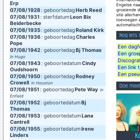
Erp
Engelse na
Imagine if you could go watch Mozart today, even if it's the
07/08/
1928
: geboortedag
Herb Reed
groeiende d
site allerh
07/08/
1931
: sterfdatum
Leon Bix
last, crappiest show he ever played. What a thrill that would
toevoegen e
Beiderbecke
automatisch 
be.
~ Roger Daltrey
07/08/
1935
: geboortedag
Roland Kirk
Nog iets
There are more love songs than anything else. If songs could
07/08/
1936
: geboortedag
Charles
Pope
make you do something we'd all love one another.
~ Frank
Een dagf
07/08/
1942
: geboortedag
Bj Thomas
Een groep,
Zappa
in Hugo
Discogra
07/08/
1943
: geboortedatum
Cindy
I have been happier in the past week than I ever imagined
Een link 
Oudshoorn
possible and it doesn't have a damn thing to do with the
Een pseu
07/08/
1950
: geboortedag
Rodney
Crowell
money. You're the real prize. The lottery was just a bonus
~
in Houston
Doe mee
07/08/
1951
: geboortedag
Pete Way
in
Jeff Porcaro
Enfield
I just do what I do. I like to make music
~ Neil Young
07/08/
1952
: geboortedatum
Bj
Thomas
It's much too late to do anything about rock & roll now ...
~
07/08/
1953
: geboortedatum
Lana
Jerry Garcia
Cantrell
07/08/
1955
: geboortedatum
Irene
I Hate Music, Especially When It´s Played
~ Jimmy Durante
Linders
It´s Thursday evening in Toronto - I had to actually ask the