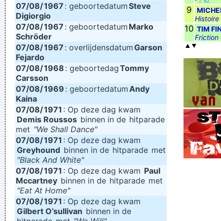
2
82
07/08/
1967
: geboortedatum
Steve
9
MICHE
Digiorgio
Histoire
07/08/
1967
: geboortedatum
Marko
10
TIM FI
Schröder
Friction
07/08/
1967
: overlijdensdatum
Garson
Fejardo
07/08/
1968
: geboortedag
Tommy
Carsson
07/08/
1969
: geboortedatum
Andy
Kaina
07/08/
1971
: Op deze dag kwam
Demis Roussos
binnen in de
hitparade
met
"We Shall Dance"
07/08/
1971
: Op deze dag kwam
Greyhound
binnen in de
hitparade
met
"Black And White"
07/08/
1971
: Op deze dag kwam
Paul
Mccartney
binnen in de
hitparade
met
"Eat At Home"
07/08/
1971
: Op deze dag kwam
Gilbert O’sullivan
binnen in de