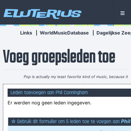
Eluterius
Links
|
WorldMusicDatabase
|
Dagelijkse Zee
Voeg groepsleden toe
Pop is actually my least favorite kind of music, because it
lacks real depth.
~ Christina Aguilera
Leden toevoegen aan Phil Conningham
Grela Vorkest, NLP-coach voor strontvliegen, staat bekend
Er werden nog geen leden ingegeven.
om haar welig okselhaar waar ooit een hamster in verdween
en nooit teruggevonden werd
er ligt een plasje kots op de stoep dat de vorm heeft van
☆ Gebruik dit formulier om 5 leden toe te voegen aan
Phi
Frankrijk