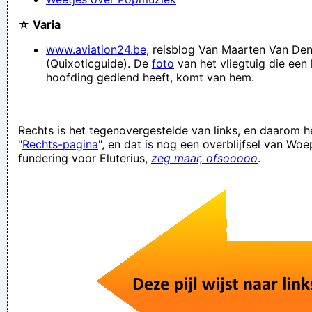
Ik ben te lelijk om bij de knappe mensen gegroepeerd te
☆ Varia
worden
www.aviation24.be
, reisblog Van Maarten Van De
Wie is toch die "Hu" waar de standardfans toch telkens om
(Quixoticguide). De
foto
van het vliegtuig die een l
hoofding gediend heeft, komt van hem.
scanderen wanneer het slecht gaat?
Verknoei je tijd op een nuttige manier!
Geej se lèllike voel hod!
Rechts is het tegenovergestelde van links, en daarom
"
Rechts-pagina
", en dat is nog een overblijfsel van Wo
fundering voor Eluterius,
zeg maar, ofsooooo
.