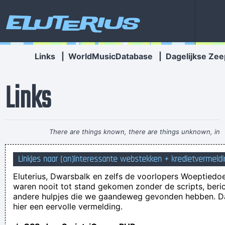
Eluterius
Links
|
WorldMusicDatabase
|
Dagelijkse Zee
Links
There are things known, there are things unknown, in
between are doors
~ Jim Morrison
Linkjes naar (on)interessante webstekken + kredietvermeld
Ik heb vandaag een stuk of 4 'reels' op facebook niét
Eluterius, Dwarsbalk en zelfs de voorlopers Woeptiedo
bekeken. Mijn leven suckt!
waren nooit tot stand gekomen zonder de scripts, beric
Voedseldief verschranst zich in de kelder van een
andere hulpjes die we gaandeweg gevonden hebben. D
hier een eervolle vermelding.
restaurant...
er is de afgelopen eeuwen dan ook veel te veel stront