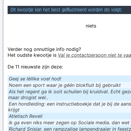
Het is niet omdat ik zwijg dat je gelijk hebt. Ik heb gewoon
Dit kwootje kan het best geïllustreerd worden als volgt:
geen goesting om met idioten te discussiëren.
niets
Voor de nieuwsgierigen en voor u mijn foto's, zijn hier een
aantal foto's en video's, en op die manier iedereen zal ze
hebben gezien en ze zullen me maken meer stront
Verder nog onnuttige info nodig?
Verknoei je tijd op een nuttige manier!
Het oudste kwootje is
Val je contactpersoon niet te vaa
Geej se lèllike voel hod!
De 11 nieuwste zijn deze:
Geej se lèllike voel hod!
Noem een sport waar je géén blokfluit bij gebruikt
Als het regent ga ik ooit schuilen bij kruidvat. Echt gezel
maar drogist wel..
Een hondleiding: een instructieboekje dat je bij de aan
krijgt
Atletisch Reveil
ik ga even niks meer zegen op Sociale media. dan wet ju
Richard Snisiar, een rampzalige lampendraaier in feestz