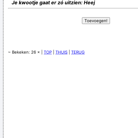
Je kwootje gaat er zó uitzien: Heej
~ Bekeken: 26 × |
TOP
|
THUIS
|
TERUG