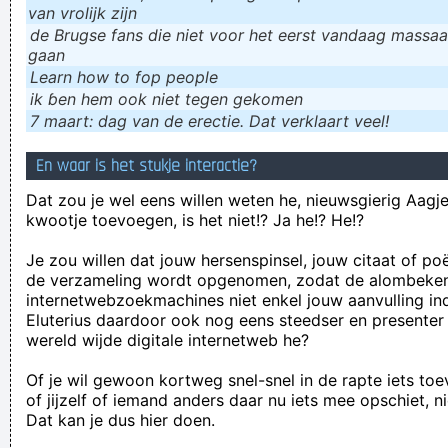
van vrolijk zijn
de Brugse fans die niet voor het eerst vandaag massaal
gaan
Learn how to fop people
ik ɓen hem ook niet tegen gekomen
7 maart: dag van de erectie. Dat verklaart veel!
En waar is het stukje interactie?
Dat zou je wel eens willen weten he, nieuwsgierig Aagje!
kwootje toevoegen, is het niet!? Ja he!? He!?
Je zou willen dat jouw hersenspinsel, jouw citaat of po
de verzameling wordt opgenomen, zodat de alombeke
internetwebzoekmachines niet enkel jouw aanvulling in
Eluterius daardoor ook nog eens steedser en presenter
wereld wijde digitale internetweb he?
Of je wil gewoon kortweg snel-snel in de rapte iets to
of jijzelf of iemand anders daar nu iets mee opschiet, n
Dat kan je dus hier doen.