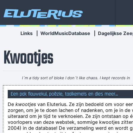
Eluterius
Links
|
WorldMusicDatabase
|
Dagelijkse Zee
Kwootjes
I´m a tidy sort of bloke I don´t like chaos. I kept records in
the record rack, tea in the tea caddy, and pot in the pot box
Een pak flauwekul, poëzie, taalkemels en dies meer...
~ George Harrison
De
kwootjes
van Eluterius. Ze zijn bedoeld om voor een
moet me dringend laten onderdompelen in dingen die me uit
zorgen, om je te doen lachen of nadenken, om je in de
de put helpen
uiteraard om je tijd te verknoeien. Ze zijn ontstaan op 
voorlopers van deze webstek, sommige kwootjes zitten 
Ik gebruik maar wàt graag Hollandse uitdrukkingen
2004) in de database! De verzameling werd en wordt
Op zoek naar een naald in de hooiberg denk ik. maar wie niet