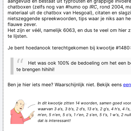
aangevuld en bestaat uit typfouten en grappige invoere
chatboxen (zelfs nog van #humo op
IRC
, rond 2004, m
waagt,niet wind .
materiaal uit de chatbox van Hesgoal), citaten en slagzi
ik denk dat het een planktrekker is en meer ga ik er niet meer
nietszeggende spreekwoorden, tips waar je niks aan he
flauwe zever.
over zeggen
Het zijn er véél, namelijk 6063, en dus te veel om hier
I really need to stop watching anything to do with flat
te lijsten.
earthers. I just can not take that much stupid.
Je bent hoedanook terechtgekomen bij kwootje #1480:
I can’t remember how many times I’ve heard this: "Star of Pulp
Fiction, Samuel L. Jackson!". Yeah, 27 years ago!
Het was ook 100% de bedoeling om het een b
PS...If your mascara if over 3 months old, you might wanna
te brengen hihihi!
throw it out and get a new one too!
Ben je hier iets mee? Waarschijnlijk niet. Bekijk eens
een
Franciscus van Assisen
Hij profileert zich als een rasechte playboy, maar kiest wel
In dit kwootje zitten 14 woorden, samen goed voo
steevast voor de zatte wijven
waarvan 3 a's, 3 b's, 2 d's, 13 e's, 2 g's, 4 h's, 4 i's, 1
VAR , volgens anderlecht regels
m'en, 5 n'en, 5 o's, 1 r'en, 2 s'en, 5 t's, 1 w's, 2 nul
dat is interessant!
@FREnkhuizen Laat dat domme mens lullen. Dat is volgens
mij zo'n oud wijf die te lang droog staat