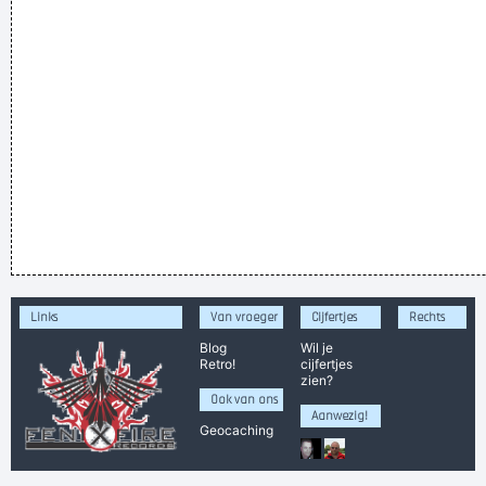
Links
Van vroeger
Cijfertjes
Rechts
Blog
Wil je
Retro!
cijfertjes
zien?
Ook van ons
Aanwezig!
Geocaching