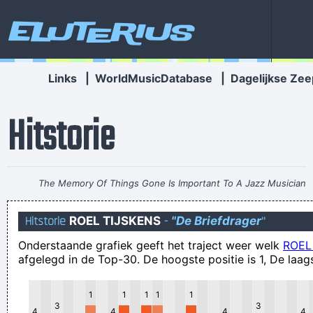
Eluterius
Links
|
WorldMusicDatabase
|
Dagelijkse Zee
Hitstorie
The Memory Of Things Gone Is Important To A Jazz Musician
Things Like Old Folks Singing In The Moonlight In The Back
Hitstorie
ROEL TIJSKENS
-
"De Briefdrager
"
Yard On A Hot Night Or Something Said Long Ago
~ Louis
Onderstaande grafiek geeft het traject weer welk
ROEL
Armstrong
afgelegd in de Top-30. De hoogste positie is 1, De laags
When will all this anger, hate and bigotry be gone?
Mijn naam is Lorenzo, ik heb een snorenzo
1
1
1
1
1
3
3
Klopt, volgens mijn therapeut ben ik passief en moet ik
4
4
4
4