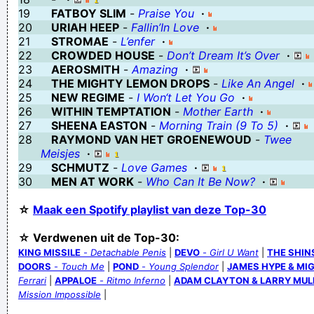
19
FATBOY SLIM
-
Praise You
·
Verknoei je tijd op een nuttige manier!
20
URIAH HEEP
-
Fallin’In Love
·
Geej se lèllike voel hod!
21
STROMAE
-
L’enfer
·
22
CROWDED HOUSE
-
Don’t Dream It’s Over
·
23
AEROSMITH
-
Amazing
·
24
THE MIGHTY LEMON DROPS
-
Like An Angel
·
25
NEW REGIME
-
I Won‘t Let You Go
·
26
WITHIN TEMPTATION
-
Mother Earth
·
27
SHEENA EASTON
-
Morning Train (9 To 5)
·
28
RAYMOND VAN HET GROENEWOUD
-
Twee
Meisjes
·
29
SCHMUTZ
-
Love Games
·
30
MEN AT WORK
-
Who Can It Be Now?
·
☆
Maak een Spotify playlist van deze Top-30
☆ Verdwenen uit de Top-30:
KING MISSILE
-
Detachable Penis
|
DEVO
-
Girl U Want
|
THE SHIN
DOORS
-
Touch Me
|
POND
-
Young Splendor
|
JAMES HYPE & MI
Ferrari
|
APPALOE
-
Ritmo Inferno
|
ADAM CLAYTON & LARRY MUL
Mission Impossible
|