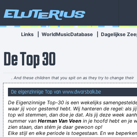
Eluterius
Links
|
WorldMusicDatabase
|
Dagelijkse Zee
De Top 30
. And these children that you spit on as they try to change their
worlds, they are immune to your consultations, they´ re quite
De eigenzinnige Top van www.dwarsbalk.be
aware of what they´ re going through.
~ David Bowie
De Eigenzinnige Top-30 is een wekelijks samengestel
De familie Kneuters heeft al verschillende scheetsrampen
waar jij voor gestemd hebt. Wij hanteren de regel: als j
top wil stemmen, dan doe je dat. Als jij deze week aan
overleefd
nummer van
Herman Van Veen
in je hoofd hebt en je w
She eats diet food alright, just a fucking hell of a load of it
zien staan, dan stém je daar gewoon op!
Elke stijl en elke periode is toegestaan. En we beperken
ga reizen voor je sterft anders reist diegene die erft