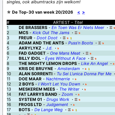
singles, ook albumtracks zijn welkom!
Gefeliciteerd! U heeft geen aarskaars gewonnen!
☆ De Top-30 van week 20/2026
<
>
Verdeel en lieveheersbeest
LADOSTA NDUBNDA OFLERTS!!
#
ARTIEST -
Titel
1
DE BRASSERS
-
En Toen Was Er Niets Meer
·
Ik denk dat ik een kater heb dankzij de adem van een flink
2
MC5
-
Kick Out The Jams
·
aangeschoten persoon... Koppijn!
3
FREUR
-
Doot Doot
·
4
ADAM AND THE ANTS
-
Puss’n Boots
·
Whiteboardcriminaliteit
5
AKRYLYKZ
-
J.d.
·
Ik ben naar een zelfhulpgroep voor anorexiapatiënten geweest.
6
FAD GADGET
-
One Mans Meat
·
7
BILLY IDOL
-
Eyes Without A Face
·
De opkomst was nogal mager.
8
THE MIGHTY LEMON DROPS
-
Like An Angel
·
Als Trump zijn kop een WC was ging ik in het veld schijten .
9
KRIS DE BRUYNE
-
Amsterdam
·
10
ALAN SORRENTI
-
Tu Sei L’unica Donna Per Me
Missch klopt het niet. Maar dat vertel je me zondagav? Werkte je
11
DOE MAAR
-
Nachtmerrie
·
bij Adecco?/Als ik teveel vraag, zeg maar. Wil je nt stalken
12
2 BOYS
-
I Won’t Let You Down
·
13
MESKEREM MEES
-
The Writer
·
De tandenloze fee
14
FAT LARRYS BAND
-
Zoom
·
Bedankt meneer de wind is heel vriendelijk, maar ik zal zelf mijn
15
SYSTEM 01
-
Drugs Work
·
16
FROGS LTD
-
Judgement
·
tuin wel reorganiseren en heb voorlopig geen attributen van de
17
BOTS
-
De Lange Weg
·
buren nodig
18
-
·