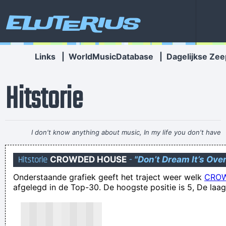
Eluterius
Links
|
WorldMusicDatabase
|
Dagelijkse Zee
Hitstorie
I don't know anything about music, In my life you don't have
to.
~ Elvis Presley
Hitstorie
CROWDED HOUSE
-
"Don’t Dream It’s Ove
⚠️Belangrijk bericht voor u - Nu openen!⚠️
Onderstaande grafiek geeft het traject weer welk
CRO
Er werd met man en muis gewerkt
afgelegd in de Top-30. De hoogste positie is 5, De laag
Zweden Hazaar
ik kan me niet herinneren wanneer de laatste mense vroeg:
euhm.. waar is de druivenstreek?