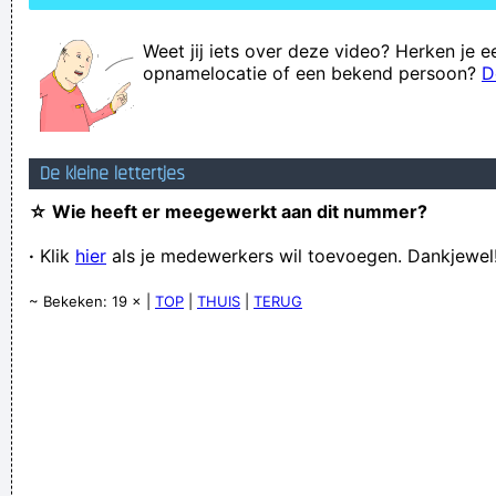
Weet jij iets over deze video? Herken je e
opnamelocatie of een bekend persoon?
D
De kleine lettertjes
☆ Wie heeft er meegewerkt aan dit nummer?
·
Klik
hier
als je medewerkers wil toevoegen. Dankjewel
~ Bekeken: 19 × |
TOP
|
THUIS
|
TERUG