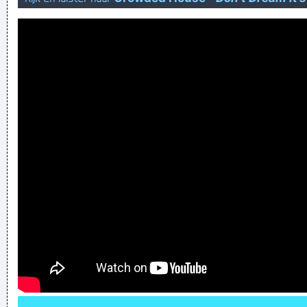
de oprichting van K3 in 1998 zal dus groep dus mogelijk die
uit drie vrouwen bestaan.
Sorry dat ik jouw humor niet grappig vind meneer Alex
Agnew!
Priesters kunnen niet meer bepalen wat een zuster laadt
Verknoei je tijd op een nuttige manier!
Geej se lèllike voel hod!