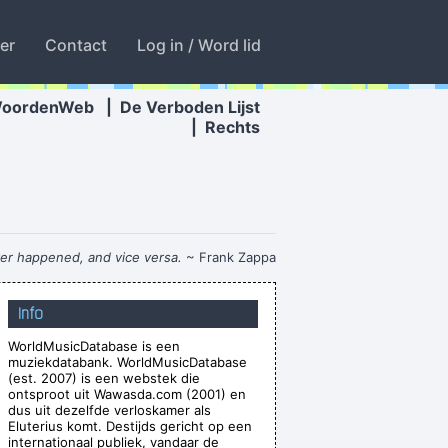
ter
Contact
Log in / Word lid
WoordenWeb
|
De Verboden Lijst
|
Rechts
ver happened, and vice versa.
~ Frank Zappa
ause it lacks real depth.
~ Christina Aguilera
Info
s trying to make great music
~ Will Champion
WorldMusicDatabase is een
o what I do. I like to make music
~ Neil Young
muziekdatabank. WorldMusicDatabase
violence, she says it´s love; when I say it´s
(est. 2007) is een webstek die
ontsproot uit Wawasda.com (2001) en
h, she says it´s tap dancing.
~ Kristin Hersh
dus uit dezelfde verloskamer als
Eluterius komt. Destijds gericht op een
known, in between are doors
~ Jim Morrison
internationaal publiek, vandaar de