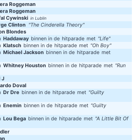
oera Roggeman
oera Roggeman
fal Cywinski
in Lublin
ge Clinton
"The Cinderella Theory"
on Blondes
m
Haddaway
binnen in de
hitparade
met
"Life"
m
Klatsch
binnen in de
hitparade
met
"Oh Boy"
m
Michael Jackson
binnen in de
hitparade
met
m
Whitney Houston
binnen in de
hitparade
met
"Run
 J
cardo Doval
m
Dr Dre
binnen in de
hitparade
met
"Guilty
m
Enemin
binnen in de
hitparade
met
"Guilty
m
Lou Bega
binnen in de
hitparade
met
"A Little Bit Of
dler
an