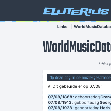
Eluterius
Links
|
WorldMusicDataba
WorldMusicDat
I think
Op deze dag, in de muziekgeschiedeni
☆
Dit gebeurde er op 07/08:
Betty sings about starlight and 
07/08/
1868
: geboortedag
Granv
07/08/
1913
: geboortedag
Georg
07/08/
1928
: geboortedag
Herb