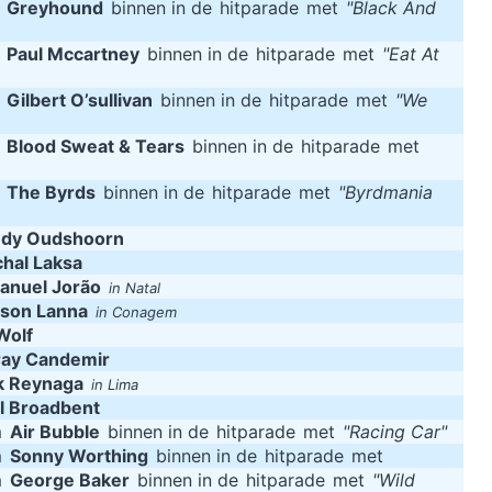
m
Greyhound
binnen in de
hitparade
met
"Black And
m
Paul Mccartney
binnen in de
hitparade
met
"Eat At
m
Gilbert O’sullivan
binnen in de
hitparade
met
"We
m
Blood Sweat & Tears
binnen in de
hitparade
met
m
The Byrds
binnen in de
hitparade
met
"Byrdmania
ndy Oudshoorn
hal Laksa
anuel Jorão
in Natal
lson Lanna
in Conagem
Wolf
ray Candemir
k Reynaga
in Lima
l Broadbent
m
Air Bubble
binnen in de
hitparade
met
"Racing Car"
m
Sonny Worthing
binnen in de
hitparade
met
m
George Baker
binnen in de
hitparade
met
"Wild