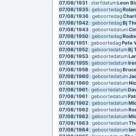
07/08/
1931
: sterfdatum
Leon Bi
07/08/
1935
: geboortedag
Rolan
07/08/
1936
: geboortedag
Char
07/08/
1942
: geboortedag
Bj T
There are m
07/08/
1943
: geboortedatum
Ci
I guess I am a feminis
07/08/
1950
: geboortedag
Rodn
07/08/
1951
: geboortedag
Pete 
07/08/
1952
: geboortedatum
Bj
Drinking bear 
07/08/
1953
: geboortedatum
Lan
07/08/
1955
: geboortedatum
Ire
07/08/
1958
: geboortedag
Bruce
The Memory Of Things Gone I
07/08/
1960
: geboortedatum
Jac
07/08/
1960
: geboortedatum
Ni
07/08/
1961
: geboortedatum
Dav
07/08/
1961
: geboortedatum
Pat
07/08/
1962
: geboortedatum
Mi
07/08/
1962
: geboortedatum
Ro
07/08/
1962
: geboortedatum
Mi
07/08/
1963
: geboortedatum
Th
07/08/
1964
: geboortedatum
Ia