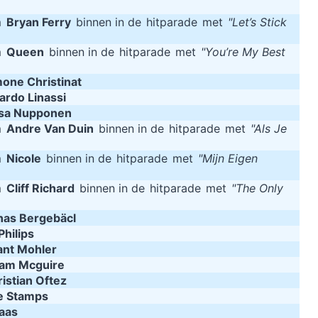
m
Bryan Ferry
binnen in de
hitparade
met
"Let’s Stick
m
Queen
binnen in de
hitparade
met
"You’re My Best
one Christinat
ardo Linassi
sa Nupponen
m
Andre Van Duin
binnen in de
hitparade
met
"Als Je
m
Nicole
binnen in de
hitparade
met
"Mijn Eigen
m
Cliff Richard
binnen in de
hitparade
met
"The Only
nas Bergebäcl
Philips
ant Mohler
am Mcguire
istian Oftez
e Stamps
aas