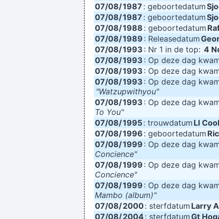
07/08/
1987
: geboortedatum
Sj
07/08/
1987
: geboortedatum
Sj
07/08/
1988
: geboortedatum
Ra
07/08/
1989
: Releasedatum
Geor
07/08/
1993
: Nr 1 in de top:
4 N
07/08/
1993
: Op deze dag kwa
07/08/
1993
: Op deze dag kwa
07/08/
1993
: Op deze dag kwa
"Watzupwithyou"
07/08/
1993
: Op deze dag kwa
To You"
07/08/
1995
: trouwdatum
Ll Cool
07/08/
1996
: geboortedatum
Ri
07/08/
1999
: Op deze dag kwa
Concience"
07/08/
1999
: Op deze dag kwa
Concience"
07/08/
1999
: Op deze dag kwa
Mambo (album)"
07/08/
2000
: sterfdatum
Larry A
07/08/
2004
: sterfdatum
Gt Hog