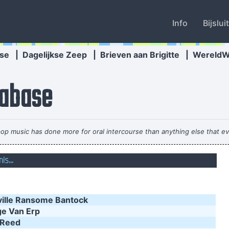
Info
Bijslui
se
|
Dagelijkse Zeep
|
Brieven aan Brigitte
|
Wereld
abase
 pop music has done more for oral intercourse than anything else that e
Pop is actually my least favorite kind of music, bec
s...
Coldplay are just four friend
I just d
champagne. I sing about dead rabbits and blow jobs. When I say music is 
ille Ransome Bantock
mat
e Van Erp
 Reed
There are things known, there are things un