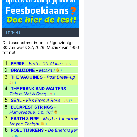
Top-30
De tussenstand in onze Eigenzinnige
30 van week 32/2026. Muziek van 1950
tot nu!
1
BERRE
-
Better Off Alone
·
30
2
2
GRAUZONE
-
Moskau
5
3
THE VACCINES
-
Post Break-up
·
21
4
4
THE FRANK AND WALTERS
-
This Is Not A Song
·
9
5
5
SEAL
-
Kiss From A Rose
·
28
17
6
BUDAPEST STRINGS
-
Humoresque, Op. 101
7
EARTH & FIRE
-
Maybe Tomorrow
Maybe Tonight
5
8
ROEL TIJSKENS
-
De Briefdrager
·
2
82