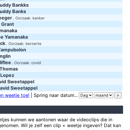
uddy Bankks
uddy Banks
eeger
.
Oorzaak: kanker
 Grant
amanaka
oe Yamanaka
ack
.
Oorzaak: beroerte
Tampubolon
nglin
iflee
.
Oorzaak: covid
 Thomas
 Lopez
vid Sweetappel
avid Sweetappel
n weetje toe!
| Spring naar datum...
tjes kunnen we aantonen waar de videoclips die in
enomen. Wil je zelf een clip + weetje ingeven? Dat kan