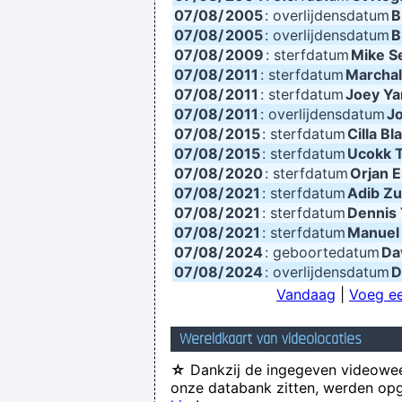
07/08/
2005
: overlijdensdatum
B
07/08/
2005
: overlijdensdatum
B
07/08/
2009
: sterfdatum
Mike S
07/08/
2011
: sterfdatum
Marchal
07/08/
2011
: sterfdatum
Joey Y
07/08/
2011
: overlijdensdatum
J
07/08/
2015
: sterfdatum
Cilla Bl
07/08/
2015
: sterfdatum
Ucokk 
07/08/
2020
: sterfdatum
Orjan E
07/08/
2021
: sterfdatum
Adib Zul
07/08/
2021
: sterfdatum
Dennis
07/08/
2021
: sterfdatum
Manuel
07/08/
2024
: geboortedatum
Da
07/08/
2024
: overlijdensdatum
D
Vandaag
|
Voeg ee
Wereldkaart van videolocaties
☆
Dankzij de ingegeven videowee
onze databank zitten, werden opg