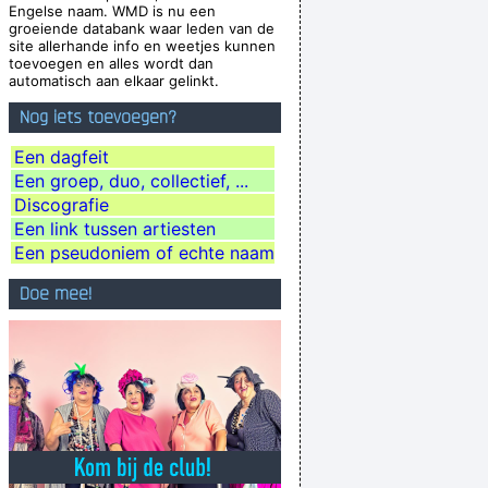
Engelse naam. WMD is nu een
our love? I really need to learn.
~ Bee Gees
groeiende databank waar leden van de
site allerhande info en weetjes kunnen
in parts of the world anyway
~ George Michael
toevoegen en alles wordt dan
automatisch aan elkaar gelinkt.
ng we'd all love one another.
~ Frank Zappa
Nog iets toevoegen?
ause I appreciate it so much.
~ Steven Tyler
xcuse me while I kiss the sky
~ Jimi Hendrix
Een dagfeit
Een groep, duo, collectief, ...
a tough call. That´s rebellion.
~ Alice Cooper
Discografie
flection Of What I Go Through
~ Lenny Kravitz
Een link tussen artiesten
oonlight In The Back Yard On A Hot Night Or
Een pseudoniem of echte naam
Something Said Long Ago
~ Louis Armstrong
Doe mee!
We are bigger than Jesus
~ John Lennon