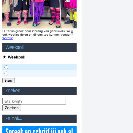
Eluterius groeit door inbreng van gebruikers. Wil jij
ook weetjes delen en dingen toe kunnen voegen?
Word lid
!
Weekpoll
★
Weekpoll :
Zoeken
En ook...