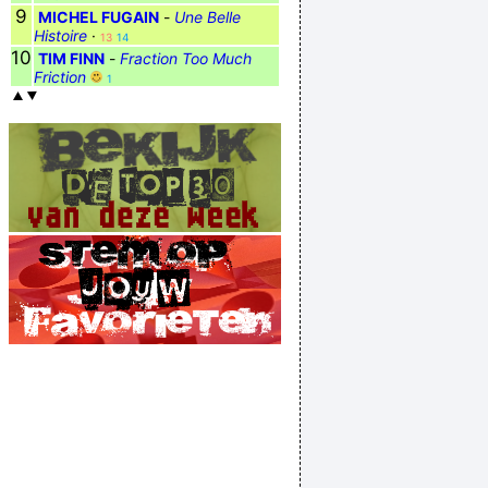
9
MICHEL FUGAIN
-
Une Belle
Histoire
·
13
14
10
TIM FINN
-
Fraction Too Much
Friction
1