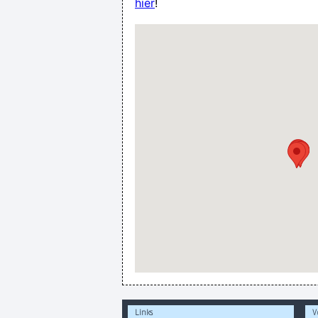
hier
!
Links
V