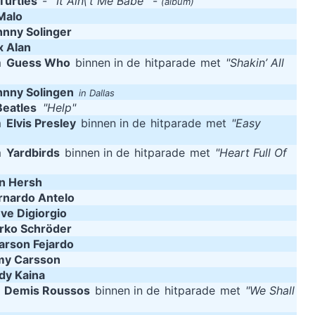
Turtles
-
"It Ain\'t Me Babe"
-
(album)
Malo
hnny Solinger
x Alan
m
Guess Who
binnen in de
hitparade
met
"Shakin’ All
hnny Solingen
in Dallas
Beatles
"Help"
m
Elvis Presley
binnen in de
hitparade
met
"Easy
m
Yardbirds
binnen in de
hitparade
met
"Heart Full Of
in Hersh
rnardo Antelo
ve Digiorgio
rko Schröder
arson Fejardo
y Carsson
dy Kaina
m
Demis Roussos
binnen in de
hitparade
met
"We Shall