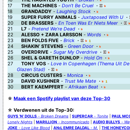
17
THE MACHINES
-
Don’t Be Cruel
·
18
GRANDADDY
-
Laughing Stock
·
19
SUPER FURRY ANIMALS
-
Juxtaposed With U
·
20
DE BRASSERS
-
En Toen Was Er Niets Meer
·
21
L7
-
Pretend We’re Dead
·
22
ALESSO + ZARA LARSSON
-
Words
·
23
BEN FOLDS FIVE
-
Brick
·
24
SHAKIN’ STEVENS
-
Green Door
·
25
OVERDRIVE
-
Sugar My Overdrive
·
26
SHEL & GARETH DUNLOP
-
Hold On
·
27
TONY VOS
-
Love In Copenhagen (Thema Uit De
Glazen Stad)
·
28
CIRCUS CUSTERS
-
Monica
·
29
DAVID KUSHNER
-
Trust Me Mate
·
30
BERT KAEMPFERT
-
Afrikaan Beat
·
☆
Maak een Spotify playlist van deze Top-30
☆ Verdwenen uit de Top-30:
GUYS ’N’ DOLLS
-
Broken Dreams
|
SUPERCAR
-
Tonite
|
PAUL MC
Lonely Nights
|
MARILLION
-
Incommunicado
|
AUDIO BULLYS
-
Wa
JOKE
-
Love Like Blood
|
ANıL EMRE DALDAL
-
M.
|
THE HONEYC