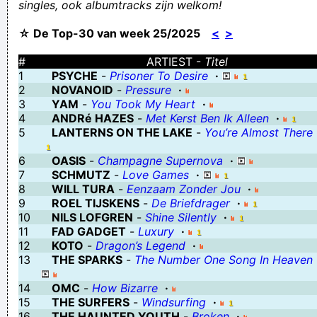
singles, ook albumtracks zijn welkom!
zes 'n dertig
☆ De Top-30 van week 25/2025
<
>
waar een wilg is is een weg
Vieze jeukbaard, onverzorgd
#
ARTIEST -
Titel
1
PSYCHE
-
Prisoner To Desire
·
I, for one, welcome our giant viroid and parasitic worm overlords!
2
NOVANOID
-
Pressure
·
roeland Pénètre mon intimité la plus chaude en privé
3
YAM
-
You Took My Heart
·
4
ANDRé HAZES
-
Met Kerst Ben Ik Alleen
·
I have dis vinyl !..😎
5
LANTERNS ON THE LAKE
-
You’re Almost There
string: reetveter, aarssnaar, voorkoord, vouwtouw
6
OASIS
-
Champagne Supernova
·
Van stront kan je geen boter maken
7
SCHMUTZ
-
Love Games
·
volgens mij ben je een homo erectus
8
WILL TURA
-
Eenzaam Zonder Jou
·
9
ROEL TIJSKENS
-
De Briefdrager
·
Verknoei je tijd op een nuttige manier!
10
NILS LOFGREN
-
Shine Silently
·
Geej se lèllike voel hod!
11
FAD GADGET
-
Luxury
·
12
KOTO
-
Dragon’s Legend
·
13
THE SPARKS
-
The Number One Song In Heaven
14
OMC
-
How Bizarre
·
15
THE SURFERS
-
Windsurfing
·
16
THE HAUNTED YOUTH
-
Broken
·