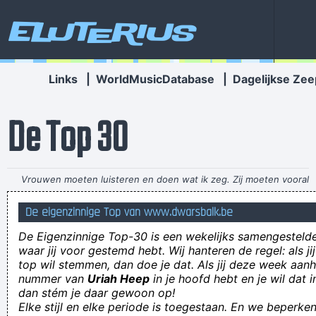
Eluterius
Links
|
WorldMusicDatabase
|
Dagelijkse Zee
De Top 30
Vrouwen moeten luisteren en doen wat ik zeg. Zij moeten vooral
niet zeuren
~ Kanye West
De eigenzinnige Top van www.dwarsbalk.be
De losse vijs kon hem geen moer schelen.
De Eigenzinnige Top-30 is een wekelijks samengestel
Bloemen kan men kopen. Sla: ook!
waar jij voor gestemd hebt. Wij hanteren de regel: als j
top wil stemmen, dan doe je dat. Als jij deze week aan
Een linkshandige kan sneller schrijven dan iemand zonder
nummer van
Uriah Heep
in je hoofd hebt en je wil dat i
handen.
dan stém je daar gewoon op!
Elke stijl en elke periode is toegestaan. En we beperken
Ons Sarah heeft ´n nieuw lief. Tellefonnééére da die doe!