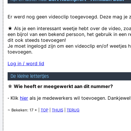
Geej se lèllike voel hod!
Er werd nog geen videoclip toegevoegd. Deze mag je z
★ Als je een interessant weetje hebt over de video, zo
een bijrol van een bekend persoon, het gebruik in een r
dit ook steeds toevoegen!
Je moet ingelogd zijn om een videoclip en/of weetjes h
toevoegen.
Log in / word lid
De kleine lettertjes
☆ Wie heeft er meegewerkt aan dit nummer?
·
Klik
hier
als je medewerkers wil toevoegen. Dankjewel
~ Bekeken: 17 × |
TOP
|
THUIS
|
TERUG