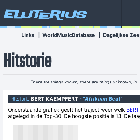
Eluterius
Links
|
WorldMusicDatabase
|
Dagelijkse Zee
Hitstorie
There are things known, there are things unknown, in
between are doors
~ Jim Morrison
Hitstorie
BERT KAEMPFERT
-
"Afrikaan Beat
"
een appeltje voor de vorst
Onderstaande grafiek geeft het traject weer welk
BERT
je moet geen oude pinten van de toog halen
afgelegd in de Top-30. De hoogste positie is 13, De laa
RodeCarp: misschien ben je zelf wel zielig...
Iedere gek is op een andere manier gek
Kabel de grote