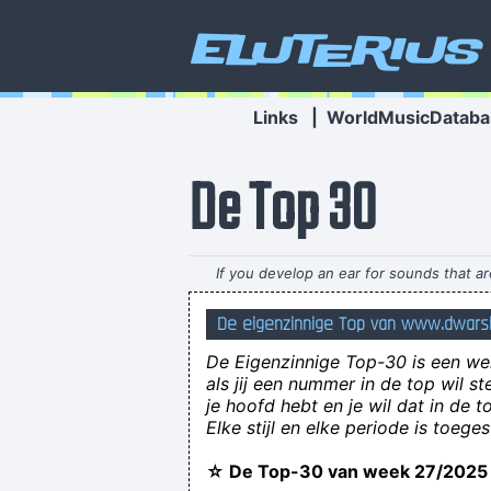
Eluterius
Links
|
WorldMusicDataba
De Top 30
If you develop an ear for sounds that ar
De eigenzinnige Top van www.dwarsb
De Eigenzinnige Top-30 is een wek
als jij een nummer in de top wil 
je hoofd hebt en je wil dat in de 
Elke stijl en elke periode is toeg
☆ De Top-30 van week 27/20