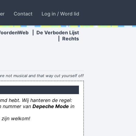
ter
Contact
Log in / Word lid
WoordenWeb
|
De Verboden Lijst
|
Rechts
are not musical and that way cut yourself off
rom a good deal of experience.
~ John Cage
 weer thuis dan met goed weer aan het werk
md hebt. Wij hanteren de regel:
Ik heb de gilles zien zitten in de bak.
een nummer van
Depeche Mode
in
Un eouf is enough!
s zijn welkom!
Zêdde gån ziien? (ben je gaan kijken?)
er zit stront in de weg