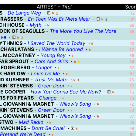
preciate your mistakes for what they are: precious life lessons that ca
ARTIEST -
Titel
Scor
S
-
De Lange Weg
·
112
BRASSERS
-
En Toen Was Er Niets Meer
·
101
CH HOUSE
-
Myth
·
96
LOCK OF SEAGULLS
-
The More You Live The More
un ver vert ver
96
ove
·
YTHMICS
-
I Saved The World Today
·
93
 CHARLATANS
-
I Wanna Be Adored
·
 wils inschrieve om met de bus met te guen noa optrede van Tina Tur
87
L MCCARTNEY
-
Young Boy
·
85
Gieren kunnen goed vliegen; dat is waar, 
FAB SPROUT
-
Cars And Girls
·
84
 FOGELBERG
-
Longer
·
n searching about. The niche of detailed information here on the treas
82
K HARLOW
-
Lovin On Me
·
81
ашем интернет-магазине вы найдете качественную продукцию. Быстр
ID KUSHNER
-
Trust Me Mate
·
78
KIN’ STEVENS
-
Green Door
·
77
CE COOPER
-
How You Gonna See Me Now?
·
76
RS FOR FEARS
-
Change
·
73
L GIOVANNI & MAGNET
-
Willow’s Song
·
72
KIN’ STEVENS
-
Green Door
·
70
L GIOVANNI & MAGNET
-
Willow’s Song
·
67
STWO
-
Mad Radio
·
65
 MACHINES
-
Don’t Be Cruel
·
64
Pretend We’re Dead
·
61