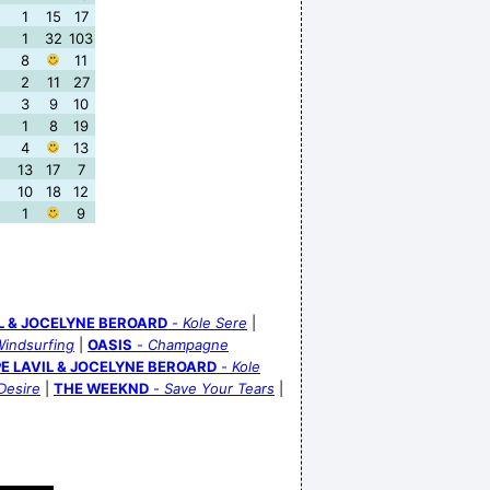
1
15
17
1
32
103
8
11
2
11
27
3
9
10
1
8
19
4
13
13
17
7
10
18
12
1
9
IL & JOCELYNE BEROARD
-
Kole Sere
|
indsurfing
|
OASIS
-
Champagne
PE LAVIL & JOCELYNE BEROARD
-
Kole
Desire
|
THE WEEKND
-
Save Your Tears
|