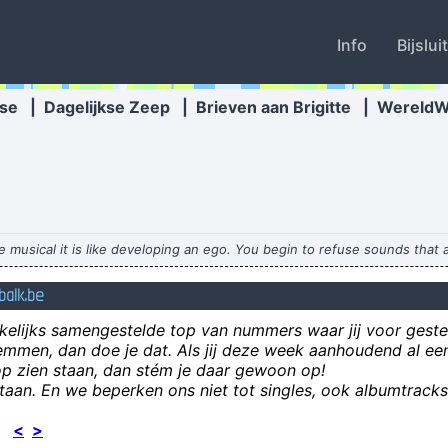
Info
Bijslui
se
|
Dagelijkse Zeep
|
Brieven aan Brigitte
|
Wereld
e musical it is like developing an ego. You begin to refuse sounds that 
f
alk.be
beter met slecht
elijks samengestelde top van nummers waar jij voor geste
stemmen, dan doe je dat. Als jij deze week aanhoudend al 
top zien staan, dan stém je daar gewoon op!
estaan. En we beperken ons niet tot singles, ook albumtrack
25
<
>