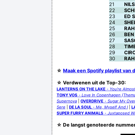
21
NIL
22
SCH
23
ED 
24
SHE
25
RAH
26
BEN
27
SAS
28
TIM
29
CIR
30
RAH
☆
Maak een Spotify playlist van
☆ Verdwenen uit de Top-30:
LANTERNS ON THE LAKE
-
You’re Almos
TONY VOS
-
Love In Copenhagen (Thema
Supernova
|
OVERDRIVE
-
Sugar My Over
Sere
|
DE LA SOUL
-
Me, Myself And I
|
L
SUPER FURRY ANIMALS
-
Juxtaposed Wi
☆ De langst genoteerde numme