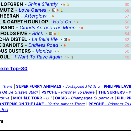
S LOFGREN
-
Shine Silently
·
60
MUTZ
-
Love Games
·
59
SHEERAN
-
Afterglow
·
57
L & GARETH DUNLOP
-
Hold On
·
56
 BAND
-
Clouds Across The Moon
·
55
 FOLDS FIVE
-
Brick
·
54
CHA DISTEL
-
La Belle Vie
·
52
E BANDITS
-
Endless Road
·
50
CUS CUSTERS
-
Monica
·
50
OUL
-
I Want To Rave Again
·
48
 deze Top-30
t There
|
SUPER FURRY ANIMALS
-
Juxtaposed With U
|
PHILIPPE LAV
 Uit De Glazen Stad)
|
PSYCHE
-
Prisoner To Desire
|
THE SURFERS
-
W
drive
|
MICHèLE TORR
-
Lui
|
OASIS
-
Champagne Supernova
|
PHILIP
ANTERNS ON THE LAKE
-
You’re Almost There
|
PSYCHE
-
Prisoner To 
th U
|
rs