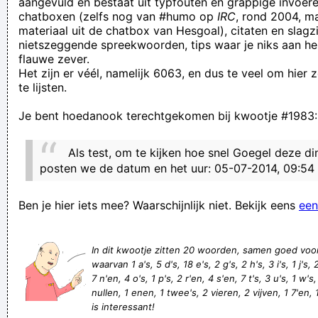
aangevuld en bestaat uit typfouten en grappige invoere
chatboxen (zelfs nog van #humo op
IRC
, rond 2004, m
We wisten dat dit belachelijk was
materiaal uit de chatbox van Hesgoal), citaten en slagzi
îk_voël_mé_éënzäàm_èñ_álléen_v­
nietszeggende spreekwoorden, tips waar je niks aan he
flauwe zever.
andaåg_wìl_ïëmänd_mët_mè_prátè­ñ?
Het zijn er véél, namelijk 6063, en dus te veel om hier
de site waar personen komen die televiesiespots op dvd
te lijsten.
branden
Je bent hoedanook terechtgekomen bij kwootje #1983:
da zijn die wijven die altijd met die twintig negums staan te
klappe
Als test, om te kijken hoe snel Goegel deze di
Hard water kan uw wasmachine kapot maken. Mijn zoontje
posten we de datum en het uur: 05-07-2014, 09:54
van 11 kan dat trouwens ook.
Ben je hier iets mee? Waarschijnlijk niet. Bekijk eens
een
Hi
Flaciiiiiiiiiid
In dit kwootje zitten 20 woorden, samen goed voo
VAR : volgens Anderlecht regels
waarvan 1 a's, 5 d's, 18 e's, 2 g's, 2 h's, 3 i's, 1 j's, 
leikomg canu beleive I said the 'fuck' word. lollers!
7 n'en, 4 o's, 1 p's, 2 r'en, 4 s'en, 7 t's, 3 u's, 1 w's,
nullen, 1 enen, 1 twee's, 2 vieren, 2 vijven, 1 7'en, 
waar de galblaas van vol is loopt de inktpot van over
is interessant!
Verknoei je tijd op een nuttige manier!