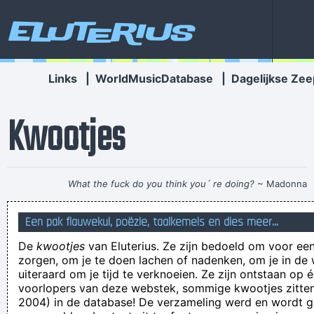
Eluterius
Links
|
WorldMusicDatabase
|
Dagelijkse Zee
Kwootjes
What the fuck do you think you´ re doing?
~ Madonna
Whats the difference between a bad sniper and a
Een pak flauwekul, poëzie, taalkemels en dies meer...
constipated owl? One can shoot but not hit, while the other
De
kwootjes
van Eluterius. Ze zijn bedoeld om voor een
one can hoot but not shit!
zorgen, om je te doen lachen of nadenken, om je in de
We accepteren véél, maar niet alles.
uiteraard om je tijd te verknoeien. Ze zijn ontstaan op 
voorlopers van deze webstek, sommige kwootjes zitten 
Rsca wel vermoeid: die hebben di woe en do europees
2004) in de database! De verzameling werd en wordt
voetbal ... moeten kijken