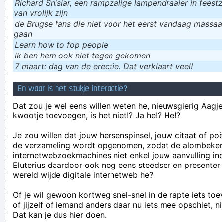
Richard Snisiar, een rampzalige lampendraaier in feestz
van vrolijk zijn
de Brugse fans die niet voor het eerst vandaag massaal
gaan
Learn how to fop people
ik ɓen hem ook niet tegen gekomen
7 maart: dag van de erectie. Dat verklaart veel!
En waar is het stukje interactie?
Dat zou je wel eens willen weten he, nieuwsgierig Aagje!
kwootje toevoegen, is het niet!? Ja he!? He!?
Je zou willen dat jouw hersenspinsel, jouw citaat of po
de verzameling wordt opgenomen, zodat de alombeke
internetwebzoekmachines niet enkel jouw aanvulling in
Eluterius daardoor ook nog eens steedser en presenter
wereld wijde digitale internetweb he?
Of je wil gewoon kortweg snel-snel in de rapte iets to
of jijzelf of iemand anders daar nu iets mee opschiet, n
Dat kan je dus hier doen.