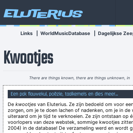
Eluterius
Links
|
WorldMusicDatabase
|
Dagelijkse Zee
Kwootjes
There are things known, there are things unknown, in
between are doors
~ Jim Morrison
Een pak flauwekul, poëzie, taalkemels en dies meer...
woord van 46 letters :
De
kwootjes
van Eluterius. Ze zijn bedoeld om voor een
arbeidsongeschiktheidsverzekeringsmaatschappij
zorgen, om je te doen lachen of nadenken, om je in de
het was een scholenloop van omstandigheden
uiteraard om je tijd te verknoeien. Ze zijn ontstaan op 
voorlopers van deze webstek, sommige kwootjes zitten 
Willem Verbraad, breiconstructeur in een home voor
2004) in de database! De verzameling werd en wordt
delinquenten, heeft zich tijdens zijn eerste tongkus zodanig