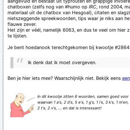
aangevuld en bestaat uit typfouten en grappige invoere
chatboxen (zelfs nog van #humo op
IRC
, rond 2004, m
verslikt, dat hij er bang voor is geworden en dit enkel nog
materiaal uit de chatbox van Hesgoal), citaten en slagzi
met zichzelf wenst te doen
nietszeggende spreekwoorden, tips waar je niks aan he
flauwe zever.
one deux drie Quattro
Het zijn er véél, namelijk 6063, en dus te veel om hier
I am final, I am sorry, but, in my opinion, this theme is not so
te lijsten.
actual.
Je bent hoedanook terechtgekomen bij kwootje #2864
dat was op het laatste randje
Hello. And Bye.
Ik denk dat ik moet overgeven.
beter een half ei dan een houten kop
morgenstond heeft een wekker in de mond
Ben je hier iets mee? Waarschijnlijk niet. Bekijk eens
een
I, me, mine. I got a USB-slot in my spine
De VAR zal het allemaal nog eens moeten bekijken.
In dit kwootje zitten 6 woorden, samen goed voor
waarvan 1 a's, 2 d's, 5 e's, 1 g's, 1 i's, 3 k's, 1 m'en,
Ondertussen ontstaat er ruzie.
2 t's, 2 v's, ... en dat is interessant!
Voordat je met iemand in discussie gaat, vraag jezelf even af:
is deze persoon wel voldoende mentaal matuur om het
concept van diverse perspectieven te snappen? Want indien