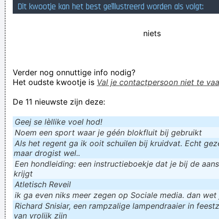
Dit kwootje kan het best geïllustreerd worden als volgt:
niet, heeft het geen zin
Anticiperen nervositeit grimas, strak tempo, oef, nu wordt
niets
het gevaarlijk. Terughoudend, krampachtigheid, de juiste
man.
Verder nog onnuttige info nodig?
Verknoei je tijd op een nuttige manier!
Het oudste kwootje is
Val je contactpersoon niet te vaa
Geej se lèllike voel hod!
De 11 nieuwste zijn deze:
Geej se lèllike voel hod!
Noem een sport waar je géén blokfluit bij gebruikt
Als het regent ga ik ooit schuilen bij kruidvat. Echt gezel
maar drogist wel..
Een hondleiding: een instructieboekje dat je bij de aan
krijgt
Atletisch Reveil
ik ga even niks meer zegen op Sociale media. dan wet ju
Richard Snisiar, een rampzalige lampendraaier in feestz
van vrolijk zijn