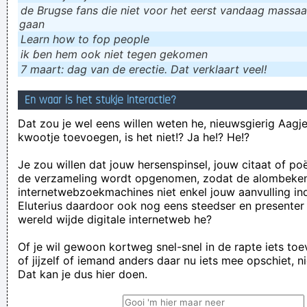
de Brugse fans die niet voor het eerst vandaag massaal
gaan
Learn how to fop people
ik ɓen hem ook niet tegen gekomen
7 maart: dag van de erectie. Dat verklaart veel!
En waar is het stukje interactie?
Dat zou je wel eens willen weten he, nieuwsgierig Aagje!
kwootje toevoegen, is het niet!? Ja he!? He!?
Je zou willen dat jouw hersenspinsel, jouw citaat of po
de verzameling wordt opgenomen, zodat de alombeke
internetwebzoekmachines niet enkel jouw aanvulling in
Eluterius daardoor ook nog eens steedser en presenter
wereld wijde digitale internetweb he?
Of je wil gewoon kortweg snel-snel in de rapte iets to
of jijzelf of iemand anders daar nu iets mee opschiet, n
Dat kan je dus hier doen.