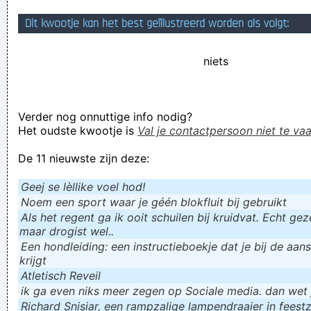
Dat is net zoals het "vergelijken", je stelt hiermee dingen
Dit kwootje kan het best geïllustreerd worden als volgt:
gelijk zonder dat je de tekortkomingen van de mindere
niets
toevoegt. Ja, tovenarij als het ware
gegbedifngijthoigjs Sonck! Watte? Sonck!!!
Spaar energie: blijf zitten!
Verder nog onnuttige info nodig?
Verknoei je tijd op een nuttige manier!
Het oudste kwootje is
Val je contactpersoon niet te vaa
Geej se lèllike voel hod!
De 11 nieuwste zijn deze:
Geej se lèllike voel hod!
Noem een sport waar je géén blokfluit bij gebruikt
Als het regent ga ik ooit schuilen bij kruidvat. Echt gezel
maar drogist wel..
Een hondleiding: een instructieboekje dat je bij de aan
krijgt
Atletisch Reveil
ik ga even niks meer zegen op Sociale media. dan wet ju
Richard Snisiar, een rampzalige lampendraaier in feestz