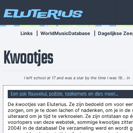
Eluterius
Links
|
WorldMusicDatabase
|
Dagelijkse Zee
Kwootjes
I left school at 17 and was a star by the time I was 18... in
certain parts of the world anyway
~ George Michael
Een pak flauwekul, poëzie, taalkemels en dies meer...
De guitige getuige en de trage beklaagde stonden terecht
De
kwootjes
van Eluterius. Ze zijn bedoeld om voor een
terecht
zorgen, om je te doen lachen of nadenken, om je in de
Ze zien er gewoon niét uit! Bovendien zijn het allemaal
uiteraard om je tijd te verknoeien. Ze zijn ontstaan op 
voorlopers van deze webstek, sommige kwootjes zitten 
venten!
2004) in de database! De verzameling werd en wordt
I feel happiness when I eat a him