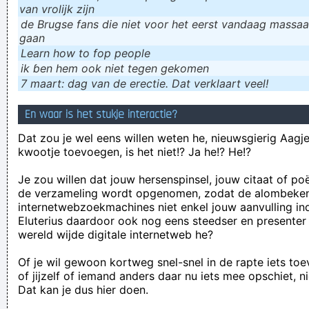
van vrolijk zijn
de Brugse fans die niet voor het eerst vandaag massaal
gaan
Learn how to fop people
ik ɓen hem ook niet tegen gekomen
7 maart: dag van de erectie. Dat verklaart veel!
En waar is het stukje interactie?
Dat zou je wel eens willen weten he, nieuwsgierig Aagje!
kwootje toevoegen, is het niet!? Ja he!? He!?
Je zou willen dat jouw hersenspinsel, jouw citaat of po
de verzameling wordt opgenomen, zodat de alombeke
internetwebzoekmachines niet enkel jouw aanvulling in
Eluterius daardoor ook nog eens steedser en presenter
wereld wijde digitale internetweb he?
Of je wil gewoon kortweg snel-snel in de rapte iets to
of jijzelf of iemand anders daar nu iets mee opschiet, n
Dat kan je dus hier doen.