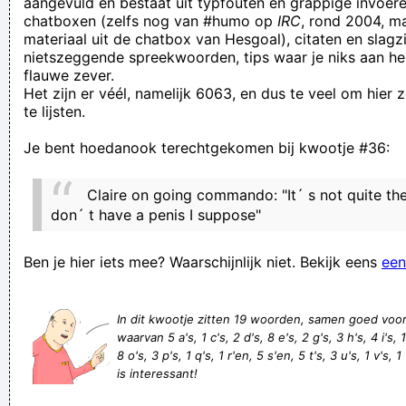
aangevuld en bestaat uit typfouten en grappige invoere
chatboxen (zelfs nog van #humo op
IRC
, rond 2004, m
Bij het binnengaan van de kerk werden we gefouilleerd. Ik
materiaal uit de chatbox van Hesgoal), citaten en slagzi
moest mijn paternotser afgeven, die bleek verdacht
nietszeggende spreekwoorden, tips waar je niks aan he
flauwe zever.
een belg die hollandermoppen verteld is nooit grappig
Het zijn er véél, namelijk 6063, en dus te veel om hier
(danman) MOEHAHAHA!!! VertelDDDDD! stoeme snul
te lijsten.
Het is het nog een plastic bakje wat er precies in past bij de
Je bent hoedanook terechtgekomen bij kwootje #36:
buren hangt hier een papier met richtlijnen voor de
sinterklaasactiviteit
Claire on going commando: "It´ s not quite t
my brother and I are extreemly happy having found your blog,
don´ t have a penis I suppose"
it's really what my wife's friendsMy friends from work were
Ben je hier iets mee? Waarschijnlijk niet. Bekijk eens
een
scouring the internet in sear
El'n Jaahn & Kicki Dee, El'n Jaahn & George Maikel, El'n Jaahn
In dit kwootje zitten 19 woorden, samen goed voo
& Blue. EL'N JAAAHN!
waarvan 5 a's, 1 c's, 2 d's, 8 e's, 2 g's, 3 h's, 4 i's, 
Nogmaal het bewijs dat met gewoon te gaan werken je niet
8 o's, 3 p's, 1 q's, 1 r'en, 5 s'en, 5 t's, 3 u's, 1 v's, 1
is interessant!
kunt rijd worden.
We doen raar.