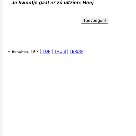
Je kwootje gaat er zó uitzien: Heej
~ Bekeken: 19 × |
TOP
|
THUIS
|
TERUG