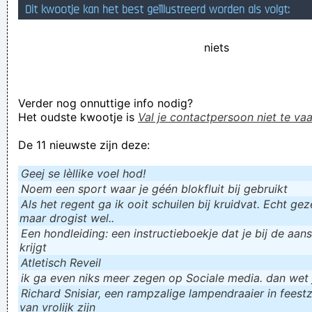
Dit kwootje kan het best geïllustreerd worden als volgt:
Het werkt wel! Maar dan enkel als ze een komkommer achter
de klink steken in plaats van een muntje, en dan ook nog
niets
enkel op maandagnamiddagen, én het mag niet regenen.
Tenzij je een rode paraplu in de auto hebt liggen, met het
Verder nog onnuttige info nodig?
handvat in de richting van de komkommer
Het oudste kwootje is
Val je contactpersoon niet te vaa
De negentien kompetitiewedstrijden die Musonda
De 11 nieuwste zijn deze:
meespeelde met de groen-zwaften werden met zorg ge
kozen
Geej se lèllike voel hod!
wadist vinde mijn broche ni schoon ofwa
Noem een sport waar je géén blokfluit bij gebruikt
Als het regent ga ik ooit schuilen bij kruidvat. Echt gezel
Verknoei je tijd op een nuttige manier!
maar drogist wel..
Geej se lèllike voel hod!
Een hondleiding: een instructieboekje dat je bij de aan
krijgt
Atletisch Reveil
ik ga even niks meer zegen op Sociale media. dan wet ju
Richard Snisiar, een rampzalige lampendraaier in feestz
van vrolijk zijn