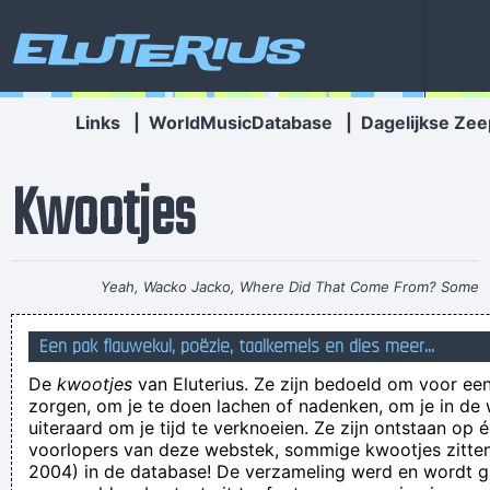
Eluterius
Links
|
WorldMusicDatabase
|
Dagelijkse Zee
Kwootjes
Yeah, Wacko Jacko, Where Did That Come From? Some
English Tabloid I Have A Heart And I Have Feelings I Feel That
Een pak flauwekul, poëzie, taalkemels en dies meer...
When You Do That To Me It´s Not Nice
~ Michael Jackson
De
kwootjes
van Eluterius. Ze zijn bedoeld om voor een
heavensdisconnecticate
zorgen, om je te doen lachen of nadenken, om je in de
SNAP JIJ DAN NIKS!? - Jawel, ik begrijp zelf héél goed dat ik
uiteraard om je tijd te verknoeien. Ze zijn ontstaan op 
voorlopers van deze webstek, sommige kwootjes zitten 
niet slim ben
2004) in de database! De verzameling werd en wordt
Als zeep op de vloer valt, is de zeep dan vuil of de vloer dan