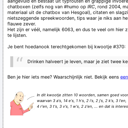
aangevuld en bestaat uit typfouten en grappige invoere
chatboxen (zelfs nog van #humo op
IRC
, rond 2004, m
proper?
materiaal uit de chatbox van Hesgoal), citaten en slagzi
Sometimes I tell Marcel I'm better off without you
nietszeggende spreekwoorden, tips waar je niks aan he
flauwe zever.
Ik moet zó dikwijls kakken! Ik heb soms de indruk dat de lucht
Het zijn er véél, namelijk 6063, en dus te veel om hier
die ik inadem zich omzet in stront, ik kak meer dan ik eet!
te lijsten.
voor al degenen die denken dat een kartonnen nummerplaat
Je bent hoedanook terechtgekomen bij kwootje #370:
op een aanhangwagen rechtsgeldig is:
Starbucks verbiedt porno op zijn wifi, dus YouPorn verbiedt
Drinken halveert je leven, maar je ziet twee ke
Starbucks-koffie op zijn kantoren
ga maar weg alderwèreld, met je zeepkapsel
Ben je hier iets mee? Waarschijnlijk niet. Bekijk eens
een
Tja rivieren pindakaas picasso en haardvuur en gewoon zo ja
bij linda, ook exotisch en dus een toffe stoof de rest
In dit kwootje zitten 10 woorden, samen goed voo
waarvan 3 a's, 14 e's, 1 h's, 2 i's, 2 j's, 2 k's, 3 l'en,
autistisch linda is sexy
4 r'en, 3 t's, 3 v's, 1 w's, 2 z'en, ... en dat is intere
tweede helft, minuut 72. De Sart blifjt liggen na een duel met
Thorstvedt en daarbij tast hij naar de enkel. Aan die eikel had
hij hiernet ook al last