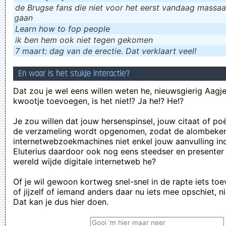
de Brugse fans die niet voor het eerst vandaag massaal
gaan
Learn how to fop people
ik ɓen hem ook niet tegen gekomen
7 maart: dag van de erectie. Dat verklaart veel!
En waar is het stukje interactie?
Dat zou je wel eens willen weten he, nieuwsgierig Aagje!
kwootje toevoegen, is het niet!? Ja he!? He!?
Je zou willen dat jouw hersenspinsel, jouw citaat of po
de verzameling wordt opgenomen, zodat de alombeke
internetwebzoekmachines niet enkel jouw aanvulling in
Eluterius daardoor ook nog eens steedser en presenter
wereld wijde digitale internetweb he?
Of je wil gewoon kortweg snel-snel in de rapte iets to
of jijzelf of iemand anders daar nu iets mee opschiet, n
Dat kan je dus hier doen.