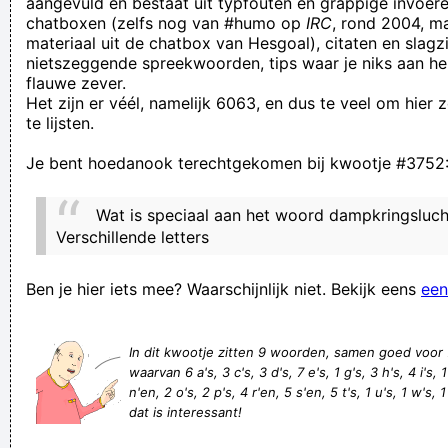
aangevuld en bestaat uit typfouten en grappige invoere
chatboxen (zelfs nog van #humo op
IRC
, rond 2004, m
Tijdens het luikse duel staan de bezoekende supporters hier
materiaal uit de chatbox van Hesgoal), citaten en slagzi
en de thuissupporters standard.
nietszeggende spreekwoorden, tips waar je niks aan he
flauwe zever.
Verhip, het lijkt zelfs wel of je nadenkt over wat je gaat
Het zijn er véél, namelijk 6063, en dus te veel om hier
zeggen!
te lijsten.
Nein Borsti!!! Wie oft soll ich dir das noch sagen? Du bist
Je bent hoedanook terechtgekomen bij kwootje #3752
keine Steckdose!!!
als ik jaw sie jij krijche fan mij een klap in je chesicht mak heel
Wat is speciaal aan het woord dampkringsluch
jaw chesich kapoet
Verschillende letters
Je voelt pas nattigheid als je droog komt te staan (Wally)
Ben je hier iets mee? Waarschijnlijk niet. Bekijk eens
een
De taxidermist was niét opgezet met dit idee!
Sarah Jessica Parker is niet de eerste beroemdheid die een
In dit kwootje zitten 9 woorden, samen goed voor
stuk van Denkers draagt. Ook Lady Gaga, Rihanna, Fergie,
waarvan 6 a's, 3 c's, 3 d's, 7 e's, 1 g's, 3 h's, 4 i's, 1
Britney Speras, Dita Von Tees en Paris Hilton zouden een
n'en, 2 o's, 2 p's, 4 r'en, 5 s'en, 5 t's, 1 u's, 1 w's, 
dat is interessant!
beha van de Nederlandse bezitten. EN WAAR MOET DAT ARM
MEISKE DAN ZELF HAAR BOLLEN MEE OPHOUDEN?