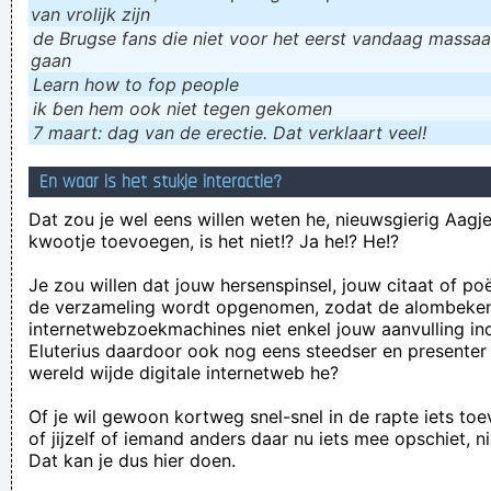
van vrolijk zijn
de Brugse fans die niet voor het eerst vandaag massaal
gaan
Learn how to fop people
ik ɓen hem ook niet tegen gekomen
7 maart: dag van de erectie. Dat verklaart veel!
En waar is het stukje interactie?
Dat zou je wel eens willen weten he, nieuwsgierig Aagje!
kwootje toevoegen, is het niet!? Ja he!? He!?
Je zou willen dat jouw hersenspinsel, jouw citaat of po
de verzameling wordt opgenomen, zodat de alombeke
internetwebzoekmachines niet enkel jouw aanvulling in
Eluterius daardoor ook nog eens steedser en presenter
wereld wijde digitale internetweb he?
Of je wil gewoon kortweg snel-snel in de rapte iets to
of jijzelf of iemand anders daar nu iets mee opschiet, n
Dat kan je dus hier doen.