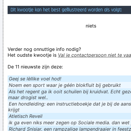
De politiezone Rupel trok meteen alle registers op.
Dit kwootje kan het best geïllustreerd worden als volgt:
Zullen we anders even jouw aarsprobleem aankaarten?
niets
Nihil Valuta Absentis , afwezigheid heeft geen waarde.
oekrak baskiat
Verknoei je tijd op een nuttige manier!
Verder nog onnuttige info nodig?
Geej se lèllike voel hod!
Het oudste kwootje is
Val je contactpersoon niet te vaa
De 11 nieuwste zijn deze:
Geej se lèllike voel hod!
Noem een sport waar je géén blokfluit bij gebruikt
Als het regent ga ik ooit schuilen bij kruidvat. Echt gezel
maar drogist wel..
Een hondleiding: een instructieboekje dat je bij de aan
krijgt
Atletisch Reveil
ik ga even niks meer zegen op Sociale media. dan wet ju
Richard Snisiar, een rampzalige lampendraaier in feestz