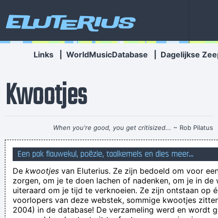
Eluterius
Links
|
WorldMusicDatabase
|
Dagelijkse Zee
Kwootjes
When you're good, you get critisized...
~ Rob Pilatus
An interesting dialogue is worth comment. I feel that you
Een pak flauwekul, poëzie, taalkemels en dies meer...
must write more on this topic, it won't be a taboo subject but
De
kwootjes
van Eluterius. Ze zijn bedoeld om voor een
typically people are not sufficient to speak on such topics. To
zorgen, om je te doen lachen of nadenken, om je in de
the next. Cheer
uiteraard om je tijd te verknoeien. Ze zijn ontstaan op 
voorlopers van deze webstek, sommige kwootjes zitten 
Ik wijs hem enkel maar op het feit dat hij geslachtsmatig
2004) in de database! De verzameling werd en wordt
hetzelfde prefereert