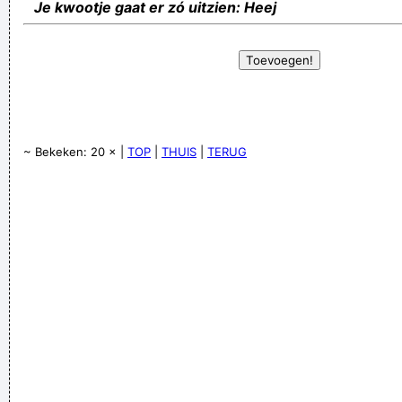
Je kwootje gaat er zó uitzien: Heej
~ Bekeken: 20 × |
TOP
|
THUIS
|
TERUG