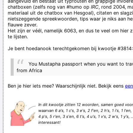
aangevuld en bestaat uit typfouten en grappige invoere
chatboxen (zelfs nog van #humo op
IRC
, rond 2004, m
ummer!
materiaal uit de chatbox van Hesgoal), citaten en slagzi
What in the bibbity bobbity holy fuckballs is this shit?
nietszeggende spreekwoorden, tips waar je niks aan he
flauwe zever.
als het kalf verdronken is , kon het niet zwemmen
Het zijn er véél, namelijk 6063, en dus te veel om hier
Deze site is voorlopig nog niet bekend van TV
te lijsten.
Hirk Hork
Je bent hoedanook terechtgekomen bij kwootje #3814:
wie watt bewaart krijgt stroom
Man (57) is terreur van zijn moeder (84) beu en gaat in
You Mustapha passport when you want to trav
hongerstakink
from Africa
Het ministerie van onderweyts zit er weer flink naast
Ben je hier iets mee? Waarschijnlijk niet. Bekijk eens
een
Thuis heb ik nog ´n ansichtkaart waarop ´n boer het doet
met z´n paard
In dit kwootje zitten 12 woorden, samen goed voo
I had an idea but I guess I'm going to sneeze my friggin head
waarvan 6 a's, 1 c's, 3 e's, 2 f'en, 2 h's, 1 i's, 1 l'en
off instead.
4 p's, 5 r'en, 3 s'en, 6 t's, 4 u's, 1 v's, 2 w's, 1 y's, .
interessant!
Velen voelen zich angstig en onzeker n' shit. Risico’s
verminderen en verzekeren zijn nodig, maar nemen niet altijd