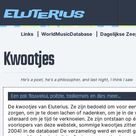
Eluterius
Links
|
WorldMusicDatabase
|
Dagelijkse Zee
Kwootjes
He's a poet, he's a philosopher, and last night, I think I saw
him walking on water
~ Mick Jagger
Mick Jagger introducing
Een pak flauwekul, poëzie, taalkemels en dies meer...
Bono when he received his MTV Free Your Mind award, Nov.
De
kwootjes
van Eluterius. Ze zijn bedoeld om voor een
1999
...
zorgen, om je te doen lachen of nadenken, om je in de
She drives me crazy, like no-one else. She drives me crazy
uiteraard om je tijd te verknoeien. Ze zijn ontstaan op 
voorlopers van deze webstek, sommige kwootjes zitten 
and I can´t help Marcel
2004) in de database! De verzameling werd en wordt
Dien vrouw, die hedt nogal tetten! Dè passen nog ni in nen