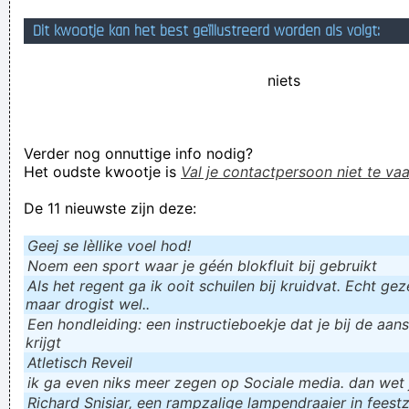
de angst weg yo.
Dit kwootje kan het best geïllustreerd worden als volgt:
Memphis patricia Paay
niets
Verknoei je tijd op een nuttige manier!
Geej se lèllike voel hod!
Verder nog onnuttige info nodig?
Het oudste kwootje is
Val je contactpersoon niet te vaa
De 11 nieuwste zijn deze:
Geej se lèllike voel hod!
Noem een sport waar je géén blokfluit bij gebruikt
Als het regent ga ik ooit schuilen bij kruidvat. Echt gezel
maar drogist wel..
Een hondleiding: een instructieboekje dat je bij de aan
krijgt
Atletisch Reveil
ik ga even niks meer zegen op Sociale media. dan wet ju
Richard Snisiar, een rampzalige lampendraaier in feestz