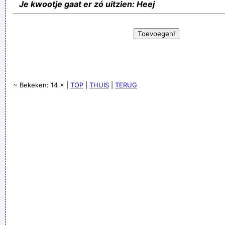
Je kwootje gaat er zó uitzien: Heej
~ Bekeken: 14 × |
TOP
|
THUIS
|
TERUG