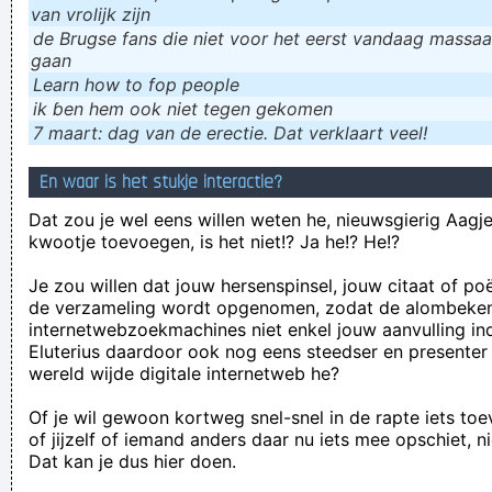
van vrolijk zijn
de Brugse fans die niet voor het eerst vandaag massaal
gaan
Learn how to fop people
ik ɓen hem ook niet tegen gekomen
7 maart: dag van de erectie. Dat verklaart veel!
En waar is het stukje interactie?
Dat zou je wel eens willen weten he, nieuwsgierig Aagje!
kwootje toevoegen, is het niet!? Ja he!? He!?
Je zou willen dat jouw hersenspinsel, jouw citaat of po
de verzameling wordt opgenomen, zodat de alombeke
internetwebzoekmachines niet enkel jouw aanvulling in
Eluterius daardoor ook nog eens steedser en presenter
wereld wijde digitale internetweb he?
Of je wil gewoon kortweg snel-snel in de rapte iets to
of jijzelf of iemand anders daar nu iets mee opschiet, n
Dat kan je dus hier doen.