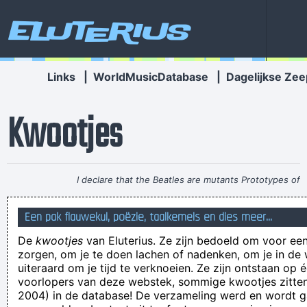
Eluterius
Links
|
WorldMusicDatabase
|
Dagelijkse Zee
Kwootjes
I declare that the Beatles are mutants Prototypes of
evolutionary agents sent by God, endowed with a mysterious
Een pak flauwekul, poëzie, taalkemels en dies meer...
power to create a new human species, a young race of
De
kwootjes
van Eluterius. Ze zijn bedoeld om voor een
laughing freemen
~ Timothy Leary
zorgen, om je te doen lachen of nadenken, om je in de
val iemand anders lastig,lastige lastigaard!
uiteraard om je tijd te verknoeien. Ze zijn ontstaan op 
voorlopers van deze webstek, sommige kwootjes zitten 
naar het schijnt dragen heroïneboertjes open sleffers
2004) in de database! De verzameling werd en wordt
Duidelijk, Rudi!!!