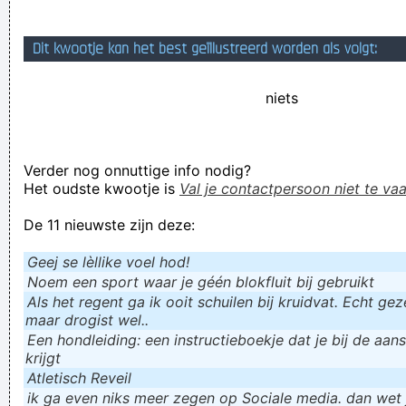
Dit duldt geen enkele vorm van medelijden
Dit kwootje kan het best geïllustreerd worden als volgt:
Verknoei je tijd op een nuttige manier!
Geej se lèllike voel hod!
niets
Verder nog onnuttige info nodig?
Het oudste kwootje is
Val je contactpersoon niet te vaa
De 11 nieuwste zijn deze:
Geej se lèllike voel hod!
Noem een sport waar je géén blokfluit bij gebruikt
Als het regent ga ik ooit schuilen bij kruidvat. Echt gezel
maar drogist wel..
Een hondleiding: een instructieboekje dat je bij de aan
krijgt
Atletisch Reveil
ik ga even niks meer zegen op Sociale media. dan wet ju