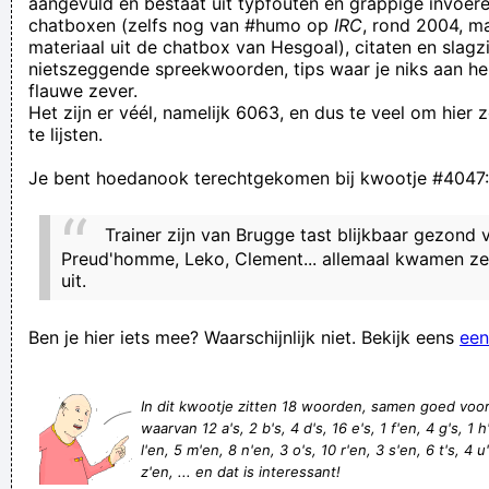
aangevuld en bestaat uit typfouten en grappige invoere
chatboxen (zelfs nog van #humo op
IRC
, rond 2004, m
Van je huwelijksreis overdoen word je ook niet vrolijk.
materiaal uit de chatbox van Hesgoal), citaten en slagzi
Waarom heb je da gedaan” Ja da weet ik ok nie
nietszeggende spreekwoorden, tips waar je niks aan he
flauwe zever.
We are really happy having found your web site, it is really
Het zijn er véél, namelijk 6063, en dus te veel om hier
everything I have been hoping for. The information here on
te lijsten.
the website is definitely need
Je bent hoedanook terechtgekomen bij kwootje #4047:
Zeg eens, Wii gamet er graag?
dont walk on the grass, smoke it
Trainer zijn van Brugge tast blijkbaar gezond 
is dit normaal gedrag voor een minister van justitie? Ik vraag
Preud'homme, Leko, Clement... allemaal kwamen ze 
uit.
het voor en clown die denkt dat da dus volstrekt normaal is.
Mijn mening over het Belgische scheidsrechterkorps is al
Ben je hier iets mee? Waarschijnlijk niet. Bekijk eens
een
langer gekend: een bende onvolwassen klungelaars die
denken dat ze alles moeten oplossen met kaarten en graag
In dit kwootje zitten 18 woorden, samen goed voo
veel gesticuleren.
waarvan 12 a's, 2 b's, 4 d's, 16 e's, 1 f'en, 4 g's, 1 h's
l'en, 5 m'en, 8 n'en, 3 o's, 10 r'en, 3 s'en, 6 t's, 4 u'
houd je huwelijk mals, sla je vrouw van kop tot hals
z'en, ... en dat is interessant!
kwaakt de kikker in het riet, gaat het regenen of niet