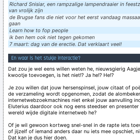
Richard Snisiar, een rampzalige lampendraaier in feestz
van vrolijk zijn
de Brugse fans die niet voor het eerst vandaag massaal
gaan
Learn how to fop people
ik ɓen hem ook niet tegen gekomen
7 maart: dag van de erectie. Dat verklaart veel!
En waar is het stukje interactie?
Dat zou je wel eens willen weten he, nieuwsgierig Aagje!
kwootje toevoegen, is het niet!? Ja he!? He!?
Je zou willen dat jouw hersenspinsel, jouw citaat of po
de verzameling wordt opgenomen, zodat de alombeke
internetwebzoekmachines niet enkel jouw aanvulling in
Eluterius daardoor ook nog eens steedser en presenter
wereld wijde digitale internetweb he?
Of je wil gewoon kortweg snel-snel in de rapte iets to
of jijzelf of iemand anders daar nu iets mee opschiet, n
Dat kan je dus hier doen.