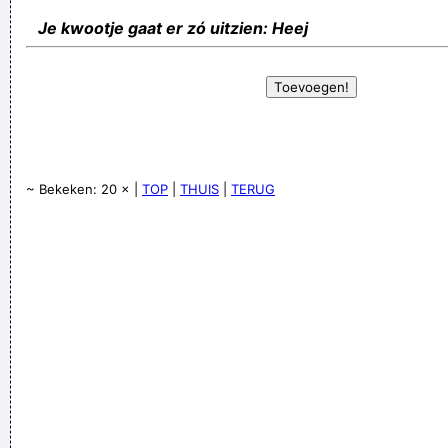
Je kwootje gaat er zó uitzien: Heej
~ Bekeken: 20 × |
TOP
|
THUIS
|
TERUG