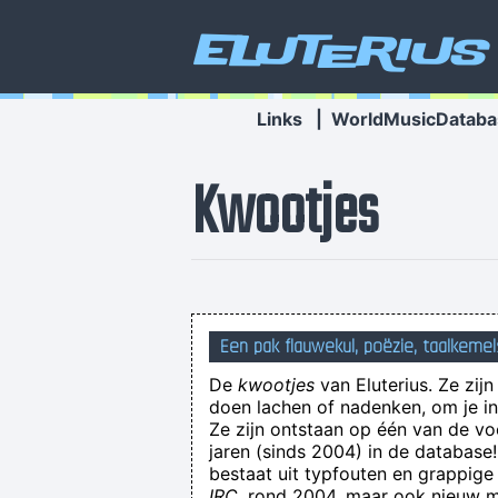
Eluterius
Links
|
WorldMusicDataba
Kwootjes
Een pak flauwekul, poëzie, taalkemel
De
kwootjes
van Eluterius. Ze zij
doen lachen of nadenken, om je in 
Ze zijn ontstaan op één van de v
jaren (sinds 2004) in de databas
bestaat uit typfouten en grappige
IRC
, rond 2004, maar ook nieuw ma