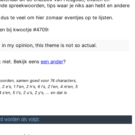
ende spreekwoorden, tips waar je niks aan hebt en andere
Wronm gingen ze dat 
Jaggers Rosenthal je ook bellen en informatie zien zoals je Status Acti
 dus te veel om hier zomaar eventjes op te lijsten.
n bij kwootje #4709:
Aqui
Blond Triple F
t, in my opinion, this theme is not so actual.
Een hondleiding: een instructieboe
it's hard to stop the chinese infasion for some culbs. 
k niet. Bekijk eens
een ander
?
6 woorden, samen goed voor 74
characters
,
 2 e's, 1 f'en, 2 h's, 6 i's, 2 l'en, 4 m'en, 5
4 s'en, 5 t's, 2 u's, 2 y's, ... en dat is
rd worden als volgt: