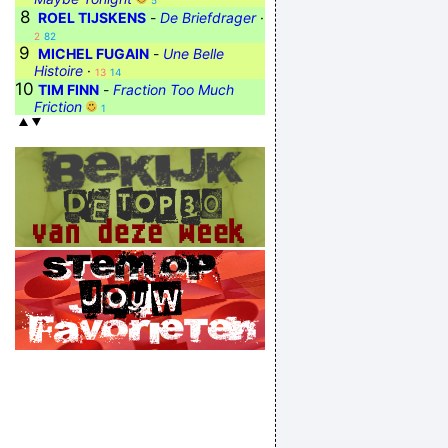
5
8
ROEL TIJSKENS
-
De Briefdrager
·
2
82
9
MICHEL FUGAIN
-
Une Belle
Histoire
·
13
14
10
TIM FINN
-
Fraction Too Much
Friction
1