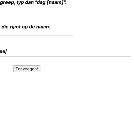
rgreep, typ dan "dag [naam]".
 die rijmt op de naam.
Heej