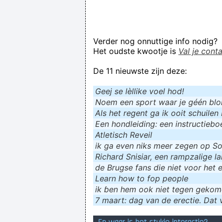
Verder nog onnuttige info nodig?
Het oudste kwootje is
Val je cont
De 11 nieuwste zijn deze:
Geej se lèllike voel hod!
Noem een sport waar je géén blokf
Als het regent ga ik ooit schuilen 
Een hondleiding: een instructieboe
Atletisch Reveil
ik ga even niks meer zegen op Soc
Richard Snisiar, een rampzalige la
de Brugse fans die niet voor het 
Learn how to fop people
ik ɓen hem ook niet tegen geko
7 maart: dag van de erectie. Dat v