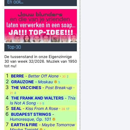
En ook...
Top-30
De tussenstand in onze Eigenzinnige
30 van week 32/2026. Muziek van 1950
tot nu!
1
BERRE
-
Better Off Alone
·
30
2
2
GRAUZONE
-
Moskau
5
3
THE VACCINES
-
Post Break-up
·
21
4
4
THE FRANK AND WALTERS
-
This
Is Not A Song
·
9
5
5
SEAL
-
Kiss From A Rose
·
28
17
6
BUDAPEST STRINGS
-
Humoresque, Op. 101
7
EARTH & FIRE
-
Maybe Tomorrow
Maybe Tonight