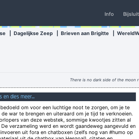
Info
Bijslui
se
|
Dagelijkse Zeep
|
Brieven aan Brigitte
|
Wereld
There is no dark side of the moon rea
Nieuwe gehoorregenerator. Het e
s en dies meer...
n bedoeld om voor een luchtige noot te zorgen, om je te
de war te brengen en uiteraard om je tijd te verknoeien.
Als Filip Joos al zegt dat niet elke standar
oorlopers van deze webstek, sommige kwootjes zitten al
e! De verzameling werd en wordt gaandeweg aangevuld en
 invoeren uit fora en chatboxen (zelfs nog van #humo op
Mightygull: I go
teriaal uit de chatbox van Hesgoal), citaten en