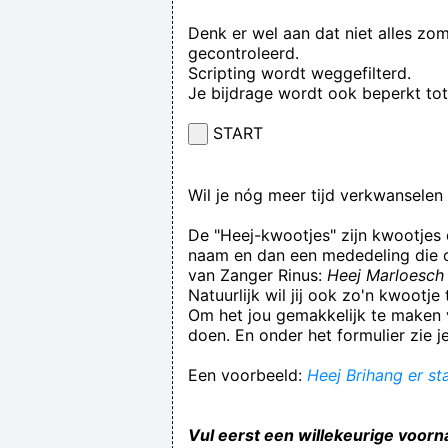
Denk er wel aan dat niet alles zo
gecontroleerd.
Scripting wordt weggefilterd.
Je bijdrage wordt ook beperkt to
START
Wil je nóg meer tijd verkwansele
De "Heej-kwootjes" zijn kwootjes
naam en dan een mededeling die op
van Zanger Rinus:
Heej Marloesch 
Natuurlijk wil jij ook zo'n kwootj
Om het jou gemakkelijk te maken v
doen. En onder het formulier zie j
Een voorbeeld:
Heej Brihang er st
Vul eerst een willekeurige voorn