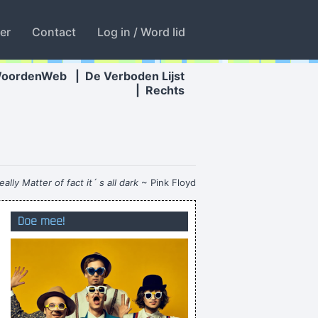
ter
Contact
Log in / Word lid
WoordenWeb
|
De Verboden Lijst
|
Rechts
lly Matter of fact it´ s all dark
~ Pink Floyd
ffect ziet u al na 10 dagen. Euhhh... ZIEN?!
Doe mee!
Unknowingly annoyingly
de kaas voor de voeten wegmaaien
d supporter hersens heeft zal het wel kloppen
tis nie omdak wijs, da ge moet kijken
t picture of weed and a bloke holding an egg