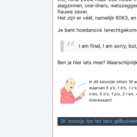
slagzinnen, one-liners, nietszegg
flauwe zever.
Als je antwoordt, kan Jessica 
Het zijn er véél, namelijk 6063, en
Je bent hoedanook terechtgekome
I am final, I am sorry, bu
Ben je hier iets mee? Waarschijnlij
In dit kwootje zitten 1
waarvan 5 a's, 1 b's, 1 c's,
n'en, 5 o's, 1 p's, 2 r'en, 
interessant!
Dit kwootje kan het best geïllustree