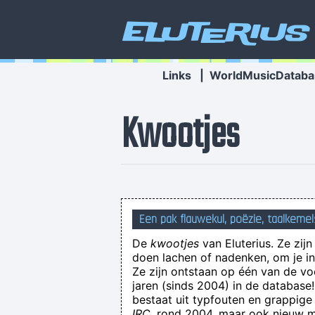
Eluterius
Links
|
WorldMusicDataba
Kwootjes
Een pak flauwekul, poëzie, taalkemel
De
kwootjes
van Eluterius. Ze zij
doen lachen of nadenken, om je in 
Ze zijn ontstaan op één van de v
jaren (sinds 2004) in de databas
ballet jesuit proxy 
bestaat uit typfouten en grappige
IRC
, rond 2004, maar ook nieuw ma