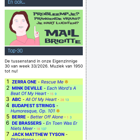
En ook...
Top-30
De tussenstand in onze Eigenzinnige
30 van week 33/2026. Muziek van 1950
tot nu!
1
ZERRA ONE
-
Rescue Me
2
MINK DEVILLE
-
Each Word‘s A
Beat Of My Heart
·
15
9
3
ABC
-
All Of My Heart
·
28
13
4
BUDAPEST STRINGS
-
Humoresque, Op. 101
5
BERRE
-
Better Off Alone
·
1
3
6
DE BRASSERS
-
En Toen Was Er
Niets Meer
·
18
137
7
JACK MATTHEW TYSON
-
Philantrope
·