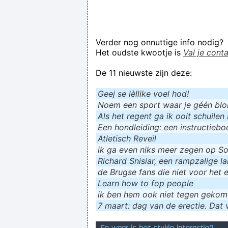
Verder nog onnuttige info nodig?
Het oudste kwootje is
Val je cont
De 11 nieuwste zijn deze:
Geej se lèllike voel hod!
Noem een sport waar je géén blokf
Als het regent ga ik ooit schuilen 
Een hondleiding: een instructieboe
Atletisch Reveil
ik ga even niks meer zegen op Soc
Richard Snisiar, een rampzalige la
de Brugse fans die niet voor het 
Learn how to fop people
ik ɓen hem ook niet tegen geko
7 maart: dag van de erectie. Dat v