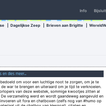
Info
Bijslui
se
|
Dagelijkse Zeep
|
Brieven aan Brigitte
|
Wereld
hooi in de schuur en regen op
s en dies meer...
Wat je als webmeester
n bedoeld om voor een luchtige noot te zorgen, om je te
Ik las laatst iets o
de war te brengen en uiteraard om je tijd te verknoeien.
oorlopers van deze webstek, sommige kwootjes zitten al
e! De verzameling werd en wordt gaandeweg aangevuld en
alsop troop newtonian cavendish antarctica bosch methylene blade wis
 invoeren uit fora en chatboxen (zelfs nog van #humo op
De grootste sekte ter wereld wil de
teriaal uit de chatbox van Hesgoal), citaten en