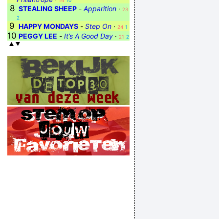
14
10
8
STEALING SHEEP
-
Apparition
·
23
2
9
HAPPY MONDAYS
-
Step On
·
24
1
10
PEGGY LEE
-
It’s A Good Day
·
21
2