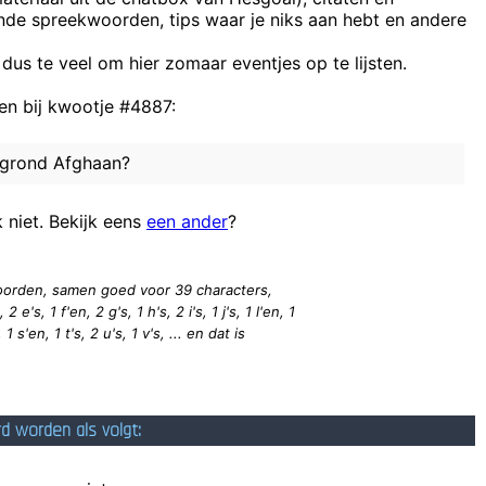
ende spreekwoorden, tips waar je niks aan hebt en andere
Stop je paa
Welk vind jij
 dus te veel om hier zomaar eventjes op te lijsten.
AS TE NOEW NEE
n bij kwootje #4887:
N
Hoe zou 
n grond Afghaan?
wir kommen in jeden Club
et blijkbaar niet zo begrepen op de Rode Duivels. Dat is niet erg. Van 
k niet. Bekijk eens
een ander
?
 woorden, samen goed voor 39
characters
,
2 e's, 1 f'en, 2 g's, 1 h's, 2 i's, 1 j's, 1 l'en, 1
1 s'en, 1 t's, 2 u's, 1 v's, ... en dat is
rd worden als volgt: