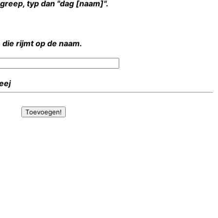
rgreep, typ dan "dag [naam]".
 die rijmt op de naam.
Heej