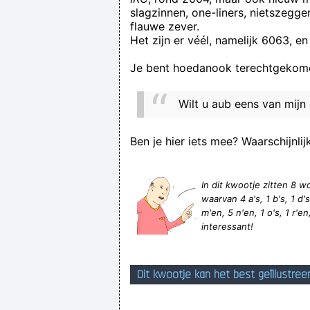
slagzinnen, one-liners, nietszegg
flauwe zever.
Het zijn er véél, namelijk 6063, en
Je bent hoedanook terechtgekome
Wilt u aub eens van mij
Van Der Gijp heeft h
Ben je hier iets mee? Waarschijnlij
In dit kwootje zitten 8
waarvan 4 a's, 1 b's, 1 d's, 
m'en, 5 n'en, 1 o's, 1 r'en, 
interessant!
Dit kwootje kan het best geïllustree