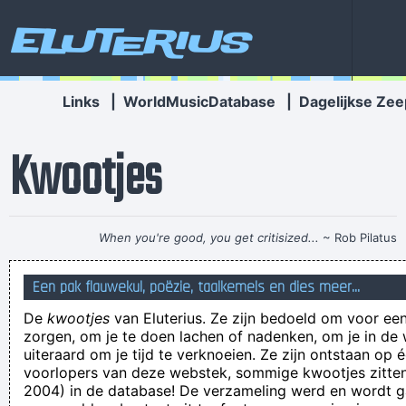
Eluterius
Links
|
WorldMusicDatabase
|
Dagelijkse Zee
Kwootjes
When you're good, you get critisized...
~ Rob Pilatus
had ik ook maar zo'n zoontje waar ik de lieve papa voor kon
Een pak flauwekul, poëzie, taalkemels en dies meer...
zijn
De
kwootjes
van Eluterius. Ze zijn bedoeld om voor een
Ge zet een boer jom
zorgen, om je te doen lachen of nadenken, om je in de
Ambrosius Snelvijs, broer vàn, vult zaterdagnamiddagen met
uiteraard om je tijd te verknoeien. Ze zijn ontstaan op 
voorlopers van deze webstek, sommige kwootjes zitten 
het tellen van vallende mensen en dit schematisch uit te
2004) in de database! De verzameling werd en wordt
tekenen in een notaboekje