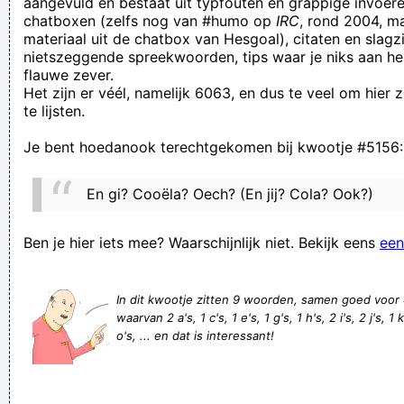
aangevuld en bestaat uit typfouten en grappige invoere
chatboxen (zelfs nog van #humo op
IRC
, rond 2004, m
Forza Racing 322
materiaal uit de chatbox van Hesgoal), citaten en slagzi
Een stopwoord, zeg maar
nietszeggende spreekwoorden, tips waar je niks aan he
flauwe zever.
Kunnen vissen roepen?
Het zijn er véél, namelijk 6063, en dus te veel om hier
Wilt u ontbijt op bed? Ga in de keuken slapen.
te lijsten.
ik ben met mijn haar in de boter gevallen!
Je bent hoedanook terechtgekomen bij kwootje #5156:
Als een speler van de tegenpartij gekwetst is, ga je daar als
speler zelf best niet bij staan wijzen, zingend "laat maar
En gi? Cooëla? Oech? (En jij? Cola? Ook?)
liggen hij is dooood, hij is dooood, hij is dooo hooo hooood!"
Hij moet voor het hof van cassettes komen wegens
Ben je hier iets mee? Waarschijnlijk niet. Bekijk eens
een
thuiskopiëren
Se acerca el fin de semana! ¿Miedo? quién dijo miedo!
In dit kwootje zitten 9 woorden, samen goed voor
waarvan 2 a's, 1 c's, 1 e's, 1 g's, 1 h's, 2 i's, 2 j's, 1 
podemos con todat
o's, ... en dat is interessant!
Vledder doet zijn mond niet open
Waarom nog naar Marokko? Antwerpen is vlakbij!
Verknoei je tijd op een nuttige manier!