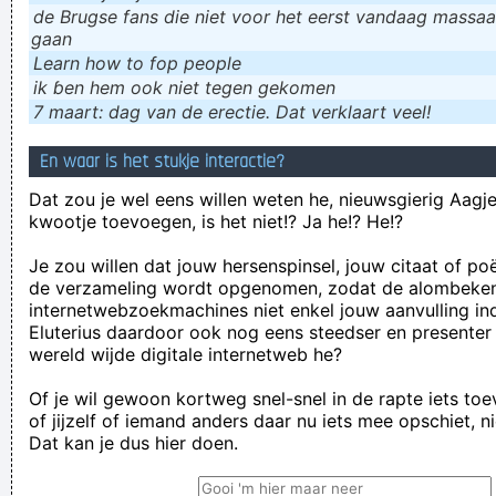
de Brugse fans die niet voor het eerst vandaag massaal
gaan
Learn how to fop people
ik ɓen hem ook niet tegen gekomen
7 maart: dag van de erectie. Dat verklaart veel!
En waar is het stukje interactie?
Dat zou je wel eens willen weten he, nieuwsgierig Aagje!
kwootje toevoegen, is het niet!? Ja he!? He!?
Je zou willen dat jouw hersenspinsel, jouw citaat of po
de verzameling wordt opgenomen, zodat de alombeke
internetwebzoekmachines niet enkel jouw aanvulling in
Eluterius daardoor ook nog eens steedser en presenter
wereld wijde digitale internetweb he?
Of je wil gewoon kortweg snel-snel in de rapte iets to
of jijzelf of iemand anders daar nu iets mee opschiet, n
Dat kan je dus hier doen.