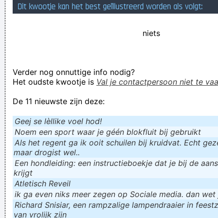
Dit kwootje kan het best geïllustreerd worden als volgt:
Geej se lèllike voel hod!
niets
Verder nog onnuttige info nodig?
Het oudste kwootje is
Val je contactpersoon niet te vaa
De 11 nieuwste zijn deze:
Geej se lèllike voel hod!
Noem een sport waar je géén blokfluit bij gebruikt
Als het regent ga ik ooit schuilen bij kruidvat. Echt gezel
maar drogist wel..
Een hondleiding: een instructieboekje dat je bij de aan
krijgt
Atletisch Reveil
ik ga even niks meer zegen op Sociale media. dan wet ju
Richard Snisiar, een rampzalige lampendraaier in feestz
van vrolijk zijn