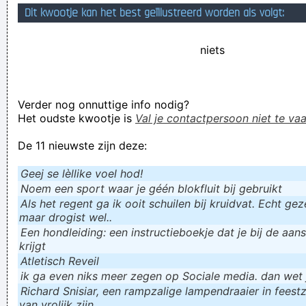
Dit kwootje kan het best geïllustreerd worden als volgt:
haar naam was keetje trippel
Tourcoing Wegenhulp
niets
Verknoei je tijd op een nuttige manier!
Geej se lèllike voel hod!
Verder nog onnuttige info nodig?
Het oudste kwootje is
Val je contactpersoon niet te vaa
De 11 nieuwste zijn deze:
Geej se lèllike voel hod!
Noem een sport waar je géén blokfluit bij gebruikt
Als het regent ga ik ooit schuilen bij kruidvat. Echt gezel
maar drogist wel..
Een hondleiding: een instructieboekje dat je bij de aan
krijgt
Atletisch Reveil
ik ga even niks meer zegen op Sociale media. dan wet ju
Richard Snisiar, een rampzalige lampendraaier in feestz
van vrolijk zijn