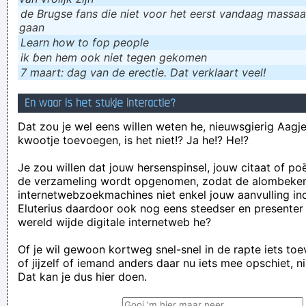
de Brugse fans die niet voor het eerst vandaag massaal
gaan
Learn how to fop people
ik ɓen hem ook niet tegen gekomen
7 maart: dag van de erectie. Dat verklaart veel!
En waar is het stukje interactie?
Dat zou je wel eens willen weten he, nieuwsgierig Aagje!
kwootje toevoegen, is het niet!? Ja he!? He!?
Je zou willen dat jouw hersenspinsel, jouw citaat of po
de verzameling wordt opgenomen, zodat de alombeke
internetwebzoekmachines niet enkel jouw aanvulling in
Eluterius daardoor ook nog eens steedser en presenter
wereld wijde digitale internetweb he?
Of je wil gewoon kortweg snel-snel in de rapte iets to
of jijzelf of iemand anders daar nu iets mee opschiet, n
Dat kan je dus hier doen.