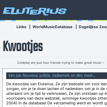
Eluterius
Links
|
WorldMusicDatabase
|
Dagelijkse Zee
Kwootjes
Coldplay are just four friends trying to make great music
~
Will Champion
Een pak flauwekul, poëzie, taalkemels en dies meer...
Fijn dat je erover nadenkt haken met mensen dan, maar mooi,
De
kwootjes
van Eluterius. Ze zijn bedoeld om voor een
gewoon zo, jij geen netels tenzij oprecht
zorgen, om je te doen lachen of nadenken, om je in de
A pair of short loose fitting shorts which will permit a female
uiteraard om je tijd te verknoeien. Ze zijn ontstaan op 
voorlopers van deze webstek, sommige kwootjes zitten 
to catch a glimpse of your dick
2004) in de database! De verzameling werd en wordt
Voor niemand interessant, deze hele site niet