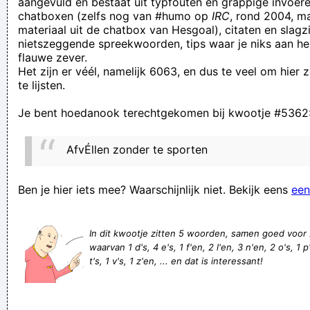
aangevuld en bestaat uit typfouten en grappige invoere
chatboxen (zelfs nog van #humo op
IRC
, rond 2004, m
Dimiti Scheelacker, de man die beter staand kan liggen dan
materiaal uit de chatbox van Hesgoal), citaten en slagzi
liggend staan, houdt al jaren vol dat hij van kalfsleer gemaakt
nietszeggende spreekwoorden, tips waar je niks aan he
flauwe zever.
is
Het zijn er véél, namelijk 6063, en dus te veel om hier
Mag ik dit gebruiken om naar mijn vader te sturen?
te lijsten.
Adolf Hitler zei in slecht Engels dat hij één teelbal wel
Je bent hoedanook terechtgekomen bij kwootje #5362
eunuch vond.
3 september 2021 zal de geschiedenis ingaan als de dag dat
AfvÉllen zonder te sporten
we evenveel kwootjes als blogberichten hadden, namelijk
4457.
Ben je hier iets mee? Waarschijnlijk niet. Bekijk eens
een
een gek is iemand die met beide benen voelt hoe diep het
water is .
In dit kwootje zitten 5 woorden, samen goed voor
I have more trust in a dead fkn gnu than i have in stinking evil
waarvan 1 d's, 4 e's, 1 f'en, 2 l'en, 3 n'en, 2 o's, 1 p
t's, 1 v's, 1 z'en, ... en dat is interessant!
lying wankstain cnt johnson
ik moet gereanimeerd worden met een defivibrator.
ALL LESBIANS WERE ROARING FOR A FORK