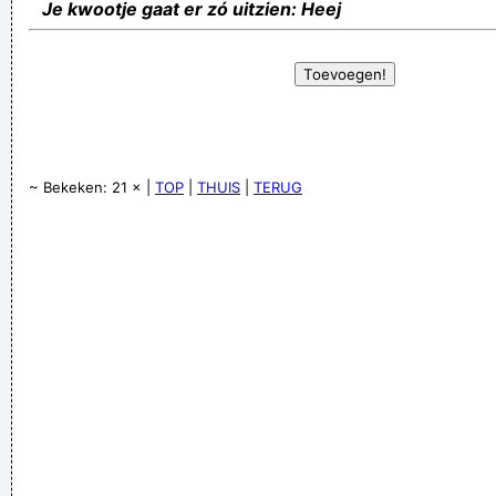
Je kwootje gaat er zó uitzien: Heej
~ Bekeken: 21 × |
TOP
|
THUIS
|
TERUG