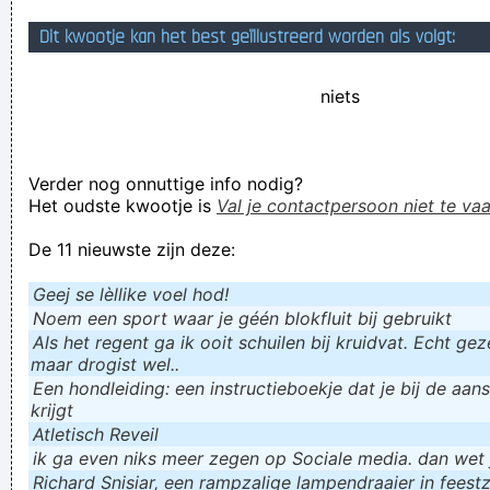
Salmay Dalmay Adonay!
Dit kwootje kan het best geïllustreerd worden als volgt:
Verknoei je tijd op een nuttige manier!
niets
Geej se lèllike voel hod!
Verder nog onnuttige info nodig?
Het oudste kwootje is
Val je contactpersoon niet te vaa
De 11 nieuwste zijn deze:
Geej se lèllike voel hod!
Noem een sport waar je géén blokfluit bij gebruikt
Als het regent ga ik ooit schuilen bij kruidvat. Echt gezel
maar drogist wel..
Een hondleiding: een instructieboekje dat je bij de aan
krijgt
Atletisch Reveil
ik ga even niks meer zegen op Sociale media. dan wet ju
Richard Snisiar, een rampzalige lampendraaier in feestz