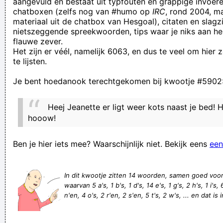
aangevuld en bestaat uit typfouten en grappige invoere
chatboxen (zelfs nog van #humo op
IRC
, rond 2004, m
Ik doe geen zaken met dat kakvolk. Jij wel? Ben jij dan ook
materiaal uit de chatbox van Hesgoal), citaten en slagzi
zo'n dwaas?
nietszeggende spreekwoorden, tips waar je niks aan he
flauwe zever.
als de hemel naar beneden valt, zijn ook de mussen dood
Het zijn er véél, namelijk 6063, en dus te veel om hier
Onnuëzele patriark!!
te lijsten.
Wel leuk om te weten dat ik samen met Mario Been naar een
Je bent hoedanook terechtgekomen bij kwootje #5902
Mission Impossible aan het kijken ben. Ik naar de film op
VTM, hij naar #kvognk
Heej Jeanette er ligt weer kots naast je bed! He
daarnet goe gekakt man
hooow!
Think less. Stupid more.
Ben je hier iets mee? Waarschijnlijk niet. Bekijk eens
een
Als zeep op de vloer valt, is de zeep dan vuil of de vloer dan
proper?
In dit kwootje zitten 14 woorden, samen goed voo
Hoe komt het dat je nooit olifanten ziet die zich verstoppen
waarvan 5 a's, 1 b's, 1 d's, 14 e's, 1 g's, 2 h's, 1 i's, 6 
in bomen? Omdat ze er héél goed in zijn
n'en, 4 o's, 2 r'en, 2 s'en, 5 t's, 2 w's, ... en dat is
Elke ZASDE liker moet Pools leren en daarna bij de buurman
op bezoek gaan!