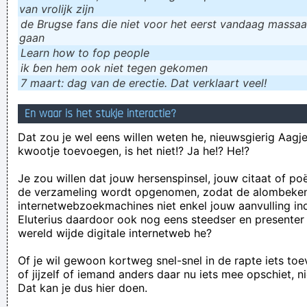
van vrolijk zijn
de Brugse fans die niet voor het eerst vandaag massaal
gaan
Learn how to fop people
ik ɓen hem ook niet tegen gekomen
7 maart: dag van de erectie. Dat verklaart veel!
En waar is het stukje interactie?
Dat zou je wel eens willen weten he, nieuwsgierig Aagje!
kwootje toevoegen, is het niet!? Ja he!? He!?
Je zou willen dat jouw hersenspinsel, jouw citaat of po
de verzameling wordt opgenomen, zodat de alombeke
internetwebzoekmachines niet enkel jouw aanvulling in
Eluterius daardoor ook nog eens steedser en presenter
wereld wijde digitale internetweb he?
Of je wil gewoon kortweg snel-snel in de rapte iets to
of jijzelf of iemand anders daar nu iets mee opschiet, n
Dat kan je dus hier doen.