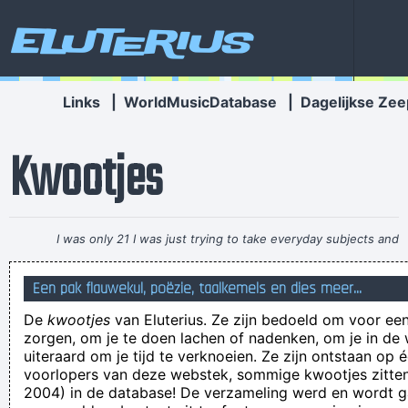
Eluterius
Links
|
WorldMusicDatabase
|
Dagelijkse Zee
Kwootjes
I was only 21 I was just trying to take everyday subjects and
write about things other people weren´t writing about -
Een pak flauwekul, poëzie, taalkemels en dies meer...
working-class life and culture
~ Paul Weller
De
kwootjes
van Eluterius. Ze zijn bedoeld om voor een
de eerste die mij nog beledigt lach ik vierkant uit
zorgen, om je te doen lachen of nadenken, om je in de
RSCAchick: KVK spelers, geboren komedianten
uiteraard om je tijd te verknoeien. Ze zijn ontstaan op 
voorlopers van deze webstek, sommige kwootjes zitten 
Hoelang een minuut duurt, hangt ervan af aan welke kant van
2004) in de database! De verzameling werd en wordt
de wc-deur je je bevindt.