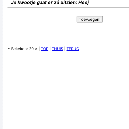
Je kwootje gaat er zó uitzien: Heej
~ Bekeken: 20 × |
TOP
|
THUIS
|
TERUG