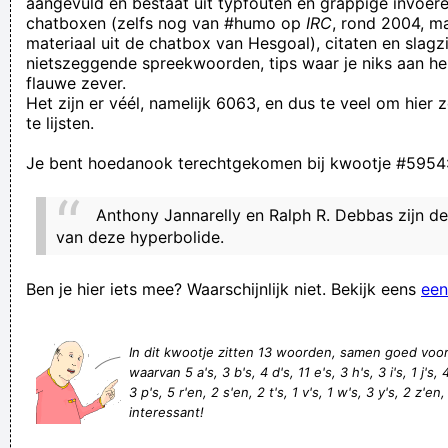
aangevuld en bestaat uit typfouten en grappige invoere
chatboxen (zelfs nog van #humo op
IRC
, rond 2004, m
vinden
materiaal uit de chatbox van Hesgoal), citaten en slagzi
Geert Porokiv, groothandelaar in zalfjes en lotions, heeft een
nietszeggende spreekwoorden, tips waar je niks aan he
flauwe zever.
constante "ik-heb-tandpijn"-grijns op het gezicht
Het zijn er véél, namelijk 6063, en dus te veel om hier
inderrdaad, iemand die een POT open krijgt, das pas een vent
te lijsten.
ZOU SIMON HET ERG VINDEN ALS IK NIK SCHILDER??
Je bent hoedanook terechtgekomen bij kwootje #5954
Astried Kolziol, een typische klappij die "nooit wat verkeerd
doet", eet géén eclairs. Nooit. Het is niet dat ze er tegen is
Anthony Jannarelly en Ralph R. Debbas zijn de
ofsoo, maar ze lúst die gewoon niet!
van deze hyperbolide.
ik heb wel een hoog iq maar ik kan dat niet beweizen
Ben je hier iets mee? Waarschijnlijk niet. Bekijk eens
een
Op zoek naar een naald in de hooiberg denk ik. maar wie niet
waagt,niet wind .
In dit kwootje zitten 13 woorden, samen goed voo
En dan is het voor ons leuk wanneer die mensen eens komen
waarvan 5 a's, 3 b's, 4 d's, 11 e's, 3 h's, 3 i's, 1 j's, 
aankakken (minstens na 10 uur smorgens) en hun handdoek
3 p's, 5 r'en, 2 s'en, 2 t's, 1 v's, 1 w's, 3 y's, 2 z'en,
interessant!
en stoel kwijt zijn
als pasen in december valt zijn je hersenen goed verknald