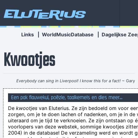
Eluterius
Links
|
WorldMusicDatabase
|
Dagelijkse Zee
Kwootjes
Everybody can sing in Liverpool! I know this for a fact!
~ Gary
Daly
during a live performance of "Christian"
...
Een pak flauwekul, poëzie, taalkemels en dies meer...
Naast de plofkip is er nu ook de пловдив, een inbreker die
De
kwootjes
van Eluterius. Ze zijn bedoeld om voor een
ontploft als hij betrapt wordt
zorgen, om je te doen lachen of nadenken, om je in de
De parachutist kwam uit de lucht gevallen
uiteraard om je tijd te verknoeien. Ze zijn ontstaan op 
voorlopers van deze webstek, sommige kwootjes zitten 
PRECISE DWARF BRAVERY
2004) in de database! De verzameling werd en wordt
Hoe ironisch, Google gebruiken om de betekenis van GIYF te