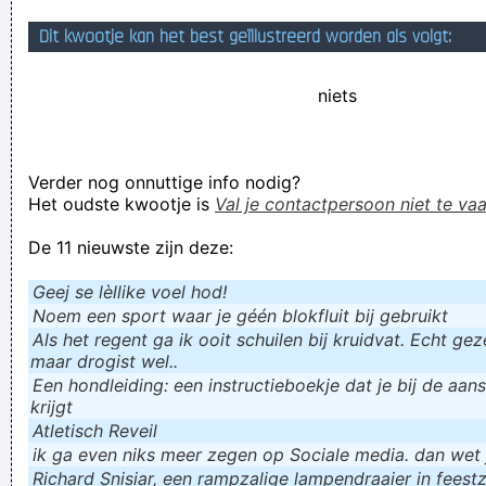
Komt ook niks zinnigs uit geloof ik
Dit kwootje kan het best geïllustreerd worden als volgt:
Verknoei je tijd op een nuttige manier!
niets
Geej se lèllike voel hod!
Verder nog onnuttige info nodig?
Het oudste kwootje is
Val je contactpersoon niet te vaa
De 11 nieuwste zijn deze:
Geej se lèllike voel hod!
Noem een sport waar je géén blokfluit bij gebruikt
Als het regent ga ik ooit schuilen bij kruidvat. Echt gezel
maar drogist wel..
Een hondleiding: een instructieboekje dat je bij de aan
krijgt
Atletisch Reveil
ik ga even niks meer zegen op Sociale media. dan wet ju
Richard Snisiar, een rampzalige lampendraaier in feestz