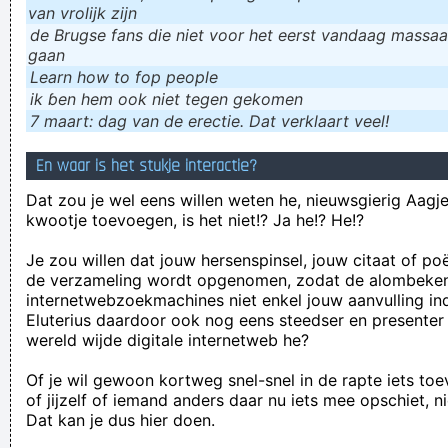
van vrolijk zijn
de Brugse fans die niet voor het eerst vandaag massaal
gaan
Learn how to fop people
ik ɓen hem ook niet tegen gekomen
7 maart: dag van de erectie. Dat verklaart veel!
En waar is het stukje interactie?
Dat zou je wel eens willen weten he, nieuwsgierig Aagje!
kwootje toevoegen, is het niet!? Ja he!? He!?
Je zou willen dat jouw hersenspinsel, jouw citaat of po
de verzameling wordt opgenomen, zodat de alombeke
internetwebzoekmachines niet enkel jouw aanvulling in
Eluterius daardoor ook nog eens steedser en presenter
wereld wijde digitale internetweb he?
Of je wil gewoon kortweg snel-snel in de rapte iets to
of jijzelf of iemand anders daar nu iets mee opschiet, n
Dat kan je dus hier doen.