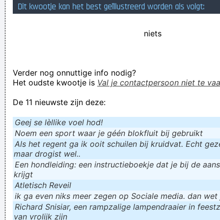
Dit kwootje kan het best geïllustreerd worden als volgt:
Fiscus Benjamin
Dislodging a broken salt shaker from your asshole
niets
Verknoei je tijd op een nuttige manier!
Geej se lèllike voel hod!
Verder nog onnuttige info nodig?
Het oudste kwootje is
Val je contactpersoon niet te vaa
De 11 nieuwste zijn deze:
Geej se lèllike voel hod!
Noem een sport waar je géén blokfluit bij gebruikt
Als het regent ga ik ooit schuilen bij kruidvat. Echt gezel
maar drogist wel..
Een hondleiding: een instructieboekje dat je bij de aan
krijgt
Atletisch Reveil
ik ga even niks meer zegen op Sociale media. dan wet ju
Richard Snisiar, een rampzalige lampendraaier in feestz
van vrolijk zijn