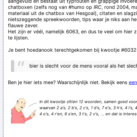
aangevuld en bestaat uit typfouten en grappige invoere
chatboxen (zelfs nog van #humo op
IRC
, rond 2004, m
in het oortje nemen
materiaal uit de chatbox van Hesgoal), citaten en slagzi
eerste homokoppel : Adam en ivo
nietszeggende spreekwoorden, tips waar je niks aan he
flauwe zever.
We gaat de zeehond uitlaten ? Neptunus ?
Het zijn er véél, namelijk 6063, en dus te veel om hier
Automobilist ramt vier geparkeerde wagen in Veldwezelt. Eén
te lijsten.
waag, twee wagen.
Je bent hoedanook terechtgekomen bij kwootje #6032
Mijn 2 doelen van vandaag waren uit bed komen en koffie
drinken. Tot zover heb ik een succesvolle dag.
bier is slecht voor de mens vooral als het slech
als je niets te doen hebt , heb je het niet druk
een wonder is geschied, de poes is nat en het regent niet
Ben je hier iets mee? Waarschijnlijk niet. Bekijk eens
een
Als je parachute niet opent, heb je de rest van je leven de tijd
om hem te herstellen
In dit kwootje zitten 12 woorden, samen goed voo
waarvan 2 a's, 2 b's, 2 c's, 1 d's, 7 e's, 3 h's, 4 i's, 
I once fell asleep on an empty bus, and farted so loud in my
4 o's, 4 r'en, 6 s'en, 3 t's, 2 v's, ... en dat is intere
sleep I woke myself up. Then realized the bus was full now
and everyone was looking at me. I just went back to sleep
cuz what else am I gonna do?