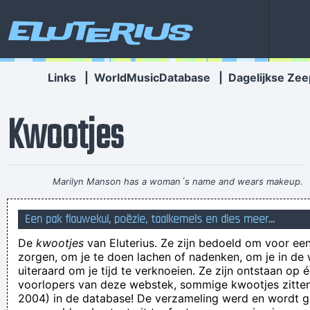
Eluterius
Links
|
WorldMusicDatabase
|
Dagelijkse Zee
Kwootjes
Marilyn Manson has a woman´s name and wears makeup.
How original.
~ Alice Cooper
Een pak flauwekul, poëzie, taalkemels en dies meer...
IK WORD TOCH ZO BLIJ VAN DE HERFST. AL DIE REGEN
De
kwootjes
van Eluterius. Ze zijn bedoeld om voor een
MAAKT MIJN HAAR MOOI PLUIZIG EN DIE SMOKEY EYELOOK
zorgen, om je te doen lachen of nadenken, om je in de
STAAT ME OOK NOG
uiteraard om je tijd te verknoeien. Ze zijn ontstaan op 
voorlopers van deze webstek, sommige kwootjes zitten 
Het kindje laat een windje en het broertje laat een boertje.
2004) in de database! De verzameling werd en wordt
Het neef z'n neus staat scheef en het nicht is niet waterdicht