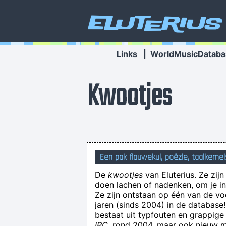
Eluterius
Links
|
WorldMusicDataba
Kwootjes
Een pak flauwekul, poëzie, taalkemel
Through all my yea
De
kwootjes
van Eluterius. Ze zij
doen lachen of nadenken, om je in 
Ze zijn ontstaan op één van de v
jaren (sinds 2004) in de databas
bestaat uit typfouten en grappige
Onze scanbot beoor
IRC
, rond 2004, maar ook nieuw ma