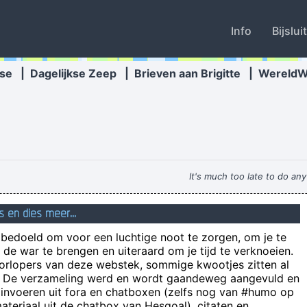
Info
Bijslui
se
|
Dagelijkse Zeep
|
Brieven aan Brigitte
|
Wereld
It's much too late to do any
s en dies meer...
rs of youtubing, I have learned that the best camera to use when recor
n bedoeld om voor een luchtige noot te zorgen, om je te
if first time you still get c
de war te brengen en uiteraard om je tijd te verknoeien.
Erg goed, ik begon zelfs mijn hersenen te gebruike
oorlopers van deze webstek, sommige kwootjes zitten al
e! De verzameling werd en wordt gaandeweg aangevuld en
 invoeren uit fora en chatboxen (zelfs nog van #humo op
deelt jouw bijdrage op dit moment als spitsvondig, maar begin nu maar 
teriaal uit de chatbox van Hesgoal), citaten en