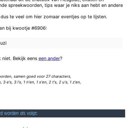
ende spreekwoorden, tips waar je niks aan hebt en andere
Als je wil dat je handen naar coniferen ruiken, dan ka
Ja.
 dus te veel om hier zomaar eventjes op te lijsten.
n bij kwootje #6906:
Binge-b
e
uzi
voor de tags iedereen maar ik denk echt dat sommigen van jullie dit go
k niet. Bekijk eens
een ander
?
 woorden, samen goed voor 27
characters
,
 3 e's, 3 i's, 1 n'en, 1 s'en, 2 t's, 2 u's, 1 z'en,
rd worden als volgt: