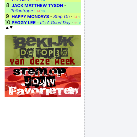
18
137
8
JACK MATTHEW TYSON
-
Philantrope
·
14
10
9
HAPPY MONDAYS
-
Step On
·
24
1
10
PEGGY LEE
-
It’s A Good Day
·
21
2