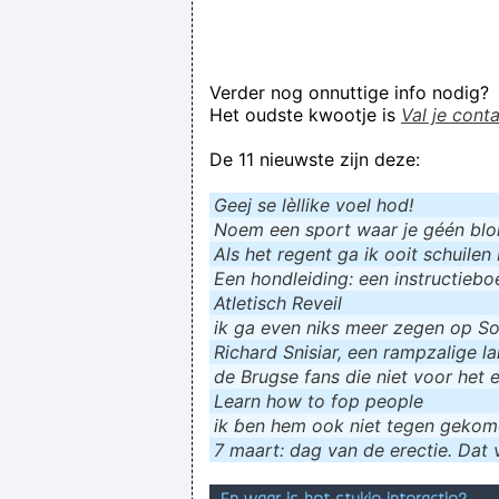
Verder nog onnuttige info nodig?
Het oudste kwootje is
Val je cont
De 11 nieuwste zijn deze:
Geej se lèllike voel hod!
Noem een sport waar je géén blokf
Als het regent ga ik ooit schuilen 
Een hondleiding: een instructieboe
Atletisch Reveil
ik ga even niks meer zegen op Soc
Richard Snisiar, een rampzalige la
de Brugse fans die niet voor het 
Learn how to fop people
ik ɓen hem ook niet tegen geko
7 maart: dag van de erectie. Dat v