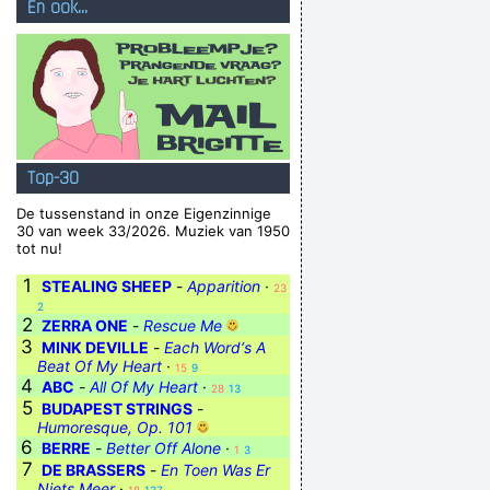
En ook...
Top-30
De tussenstand in onze Eigenzinnige
30 van week 33/2026. Muziek van 1950
tot nu!
1
STEALING SHEEP
-
Apparition
·
23
2
2
ZERRA ONE
-
Rescue Me
3
MINK DEVILLE
-
Each Word‘s A
Beat Of My Heart
·
15
9
4
ABC
-
All Of My Heart
·
28
13
5
BUDAPEST STRINGS
-
Humoresque, Op. 101
6
BERRE
-
Better Off Alone
·
1
3
7
DE BRASSERS
-
En Toen Was Er
Niets Meer
·