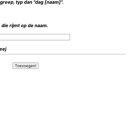
rgreep, typ dan "dag [naam]".
 die rijmt op de naam.
Heej