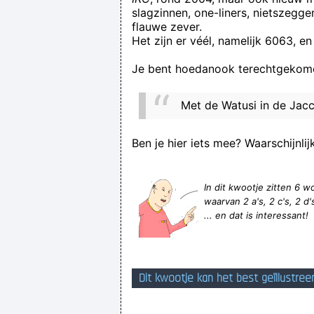
slagzinnen, one-liners, nietszegg
flauwe zever.
Het zijn er véél, namelijk 6063, en
Je bent hoedanook terechtgekome
Met de Watusi in de Jacc
Sorry 
Ben je hier iets mee? Waarschijnlij
In dit kwootje zitten 6
waarvan 2 a's, 2 c's, 2 d's,
... en dat is interessant!
Dit kwootje kan het best geïllustree