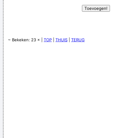
~ Bekeken: 23 × |
TOP
|
THUIS
|
TERUG