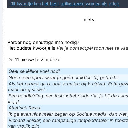
Dit kwootje kan het best geïllustreerd worden als volgt:
Are you being schurft?
Verknoei je tijd op een nuttige manier!
niets
Geej se lèllike voel hod!
Verder nog onnuttige info nodig?
Het oudste kwootje is
Val je contactpersoon niet te vaa
De 11 nieuwste zijn deze:
Geej se lèllike voel hod!
Noem een sport waar je géén blokfluit bij gebruikt
Als het regent ga ik ooit schuilen bij kruidvat. Echt gezel
maar drogist wel..
Een hondleiding: een instructieboekje dat je bij de aan
krijgt
Atletisch Reveil
ik ga even niks meer zegen op Sociale media. dan wet ju
Richard Snisiar, een rampzalige lampendraaier in feestz
van vrolijk zijn