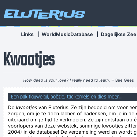
Eluterius
Links
|
WorldMusicDatabase
|
Dagelijkse Zee
Kwootjes
How deep is your love? I really need to learn.
~ Bee Gees
En Minnen is ook al hier, met zijn LELIJKE AUTO man!!!!
Een pak flauwekul, poëzie, taalkemels en dies meer...
Hoe laank
De
kwootjes
van Eluterius. Ze zijn bedoeld om voor een
Het werd hochzeit dat die twee gingen trouwen!
zorgen, om je te doen lachen of nadenken, om je in de
In een reflex trekt hij zomaar eventjes een dozijn appelsienen
uiteraard om je tijd te verknoeien. Ze zijn ontstaan op 
voorlopers van deze webstek, sommige kwootjes zitten 
tegen de grond!
2004) in de database! De verzameling werd en wordt
het geklikklak van biljartballen gaat gewoon verder