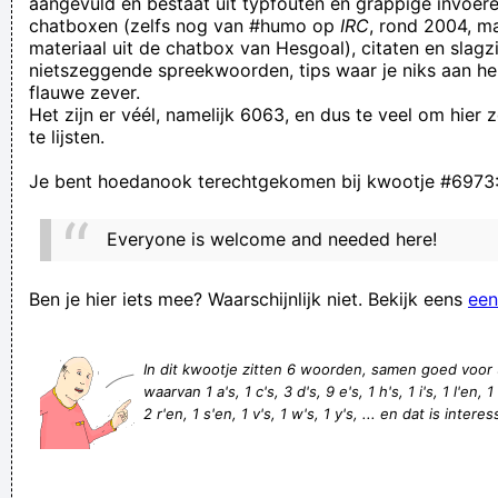
aangevuld en bestaat uit typfouten en grappige invoere
chatboxen (zelfs nog van #humo op
IRC
, rond 2004, m
Het met een lange haal anaal aanbrengen van de paal was
materiaal uit de chatbox van Hesgoal), citaten en slagzi
fataal voor de Waal z'n darmkanaal. Doe dan toch ook
nietszeggende spreekwoorden, tips waar je niks aan he
flauwe zever.
normaal!
Het zijn er véél, namelijk 6063, en dus te veel om hier
Zoals het schrijven in hoofdletters ook niet helemaal normaal
te lijsten.
is.
Je bent hoedanook terechtgekomen bij kwootje #6973
please tell me it is not possible for people to be this fucking
stupid
Everyone is welcome and needed here!
Project X vs Kassameisjes: 'of ik nou twee, drie of
dertigduizend mensen uitnodig moet ik toch zeker zellef
Ben je hier iets mee? Waarschijnlijk niet. Bekijk eens
een
weten!? Daar heb ik JOU toch niet voor nodig!? Ik ben bekant
zestien!'
In dit kwootje zitten 6 woorden, samen goed voor
waarvan 1 a's, 1 c's, 3 d's, 9 e's, 1 h's, 1 i's, 1 l'en, 
Morris! MORRIS! MORRISSS!!! GODMILJAAR!!
2 r'en, 1 s'en, 1 v's, 1 w's, 1 y's, ... en dat is interes
ik stink niet graag!
Voor een worm is een hol graven alleszins ontspannender
dan gaan vissen