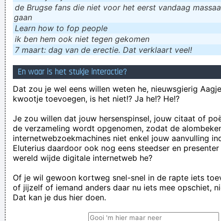
de Brugse fans die niet voor het eerst vandaag massaal
gaan
Learn how to fop people
ik ɓen hem ook niet tegen gekomen
7 maart: dag van de erectie. Dat verklaart veel!
En waar is het stukje interactie?
Dat zou je wel eens willen weten he, nieuwsgierig Aagje!
kwootje toevoegen, is het niet!? Ja he!? He!?
Je zou willen dat jouw hersenspinsel, jouw citaat of po
de verzameling wordt opgenomen, zodat de alombeke
internetwebzoekmachines niet enkel jouw aanvulling in
Eluterius daardoor ook nog eens steedser en presenter
wereld wijde digitale internetweb he?
Of je wil gewoon kortweg snel-snel in de rapte iets to
of jijzelf of iemand anders daar nu iets mee opschiet, n
Dat kan je dus hier doen.