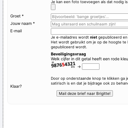
Je kan een foto toevoegen als dat nodig is
Als ik mijn outfit aantrek en nog eens goed in de spiegel kijk,
denk ik toch onmiddellijk: “Wat ben ik een gralijk lelijk wijf,
Groet *
zeg.”
Jouw naam *
STROOOOONT!!
E-mail
Je e-mailadres wordt
niet
gepubliceerd en 
Awesome Ausems!
Het wordt gebruikt om je op de hoogte te
Iemand een cookie van eigen deeg geven...
gepubliceerd wordt.
Beveiligingsvraag
Maurice gank dich loate sjmienke, et weëd tied.
Welk cijfer in dit getal heeft een rode kle
Verknoei je tijd op een nuttige manier!
→
Geej se lèllike voel hod!
Door op onderstaande knop te klikken ga j
satirisch is en dat je bijdrage ook zo beha
Klaar?