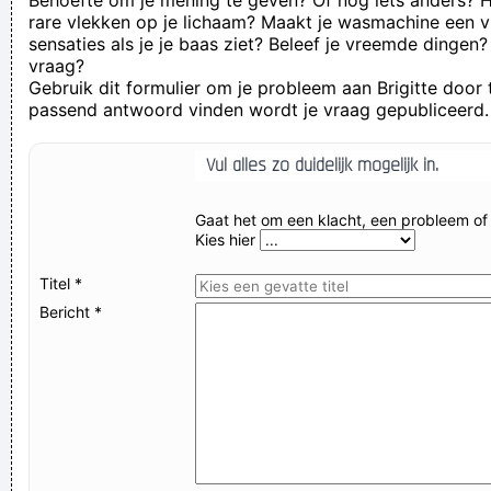
Behoefte om je mening te geven? Of nog iets anders? He
Few Ripples And Interest And Shock Waves
~ Annie Lennox
rare vlekken op je lichaam? Maakt je wasmachine een v
sensaties als je je baas ziet? Beleef je vreemde dingen
Look into my eyes, look into my eyes, the eyes, the eyes, not
vraag?
around the eyes, don´ t look around the eyes, look into my
Gebruik dit formulier om je probleem aan Brigitte door
passend antwoord vinden wordt je vraag gepubliceerd. 
eyes!
Anthony Jannarelly en Ralph R. Debbas zijn de drie
Vul alles zo duidelijk mogelijk in.
ontwerpers van deze hyperbolide.
regent het tussen een en twee valt het water naar benee
Gaat het om een klacht, een probleem of
Kies hier
Het deksel naar beneden drukken...
In de videoclip is hij te zien, vrolijk dansend en getooid met
Titel *
een koppijnbril
Bericht *
...dat vraag ik eigenlijk niet, maar toch bedankt voor deze
randinformatie die vroeg of laat, tijdens het ijlen, misschien
wel eens van pas gaat komen
ja maar dat was gisteren al gebeurd
All my briefs are brown