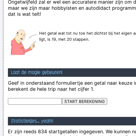
Ongetwijfeld zal er wel een accuratere manier zijn om di
hooow!
maar we zijn maar hobbyisten en autodidact programm
Verknoei je tijd op een nuttige manier!
dat is wat telt!
Geej se lèllike voel hod!
Het getal wat tot nu toe het dichtst bij het eigen
ligt, is 19, met 20 stappen.
Laat de magie gebeuren!
Geef in onderstaand formuliertje een getal naar keuze i
berekent de hele trip naar het cijfer 1.
Statistiekjes... yeah!!
Er zijn reeds 834 startgetallen ingegeven. We kunnen nu n