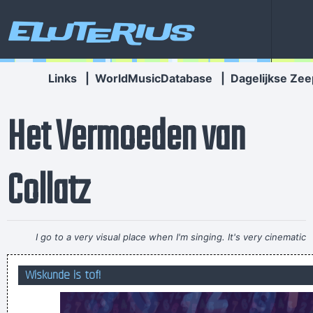
Eluterius
Links
|
WorldMusicDatabase
|
Dagelijkse Zee
Het Vermoeden van
Collatz
I go to a very visual place when I'm singing. It's very cinematic
and I get this feeling of space. I love when music does that.
~
Wiskunde is tof!
Dave Gahan
Gelukkig! Je bent afgemeld!