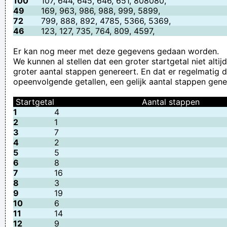
100
107, 644, 645, 646, 651, 808080,
49
169, 963, 986, 988, 999, 5899,
72
799, 888, 892, 4785, 5366, 5369,
46
123, 127, 735, 764, 809, 4597,
Er kan nog meer met deze gegevens gedaan worden.
We kunnen al stellen dat een groter startgetal niet alti
groter aantal stappen genereert. En dat er regelmatig dr
opeenvolgende getallen, een gelijk aantal stappen gener
Startgetal
Aantal stappen
1
4
2
1
3
7
4
2
5
5
6
8
7
16
8
3
9
19
10
6
11
14
12
9