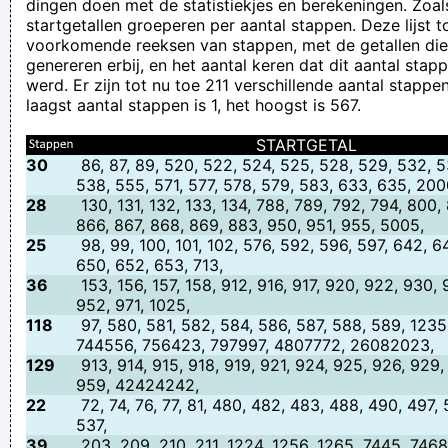
dingen doen met de statistiekjes en berekeningen. Zoal
startgetallen groeperen per aantal stappen. Deze lijst 
voorkomende reeksen van stappen, met de getallen di
genereren erbij, en het aantal keren dat dit aantal sta
werd. Er zijn tot nu toe 211 verschillende aantal stapp
laagst aantal stappen is 1, het hoogst is 567.
STARTGETAL
30
86, 87, 89, 520, 522, 524, 525, 528, 529, 532, 5
538, 555, 571, 577, 578, 579, 583, 633, 635, 200
28
130, 131, 132, 133, 134, 788, 789, 792, 794, 800,
866, 867, 868, 869, 883, 950, 951, 955, 5005,
25
98, 99, 100, 101, 102, 576, 592, 596, 597, 642, 6
650, 652, 653, 713,
36
153, 156, 157, 158, 912, 916, 917, 920, 922, 930, 
952, 971, 1025,
118
97, 580, 581, 582, 584, 586, 587, 588, 589, 1235
744556, 756423, 797997, 4807772, 26082023,
129
913, 914, 915, 918, 919, 921, 924, 925, 926, 929,
959, 42424242,
22
72, 74, 76, 77, 81, 480, 482, 483, 488, 490, 497,
537,
39
203, 209, 210, 211, 1224, 1256, 1265, 7445, 7468