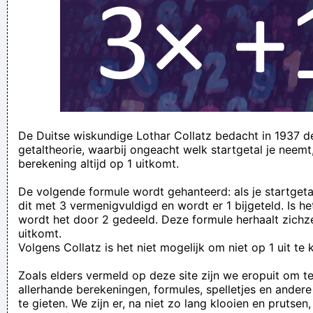
Nonnen en strap-on´s, dodelijk!
er = geen reden tot panique
de druppel die de gloeiende plaat doet overlopen.
Ω sweet Ω
please urinate with precision and elegance
my friends are all male, at least two meters long and have a
massive slurf, you will never walk alone again LOL
De Duitse wiskundige Lothar Collatz bedacht in 1937 
getaltheorie, waarbij ongeacht welk startgetal je neemt
In de toegevoegde tijd, toen het kalf al verdronken was voor
berekening altijd op 1 uitkomt.
de Luikenaren, maakte Denkey er nog 0-2.
De volgende formule wordt gehanteerd: als je startgeta
wat doe jij zo laat nog op internet?
dit met 3 vermenigvuldigd en wordt er 1 bijgeteld. Is he
ik ga even niks meer zegen op Sociale media. dan wet juli dat
wordt het door 2 gedeeld. Deze formule herhaalt zichze
uitkomt.
.
Volgens Collatz is het niet mogelijk om niet op 1 uit te
Ik zit in de val waar de hoeken klappen
Zoals elders vermeld op deze site zijn we eropuit om t
Ik ben aansprakeloos!
allerhande berekeningen, formules, spelletjes en andere 
Heej dag Roel er zit een hond op jouw stoel! Heej ja heej ja
te gieten. We zijn er, na niet zo lang klooien en prutsen,