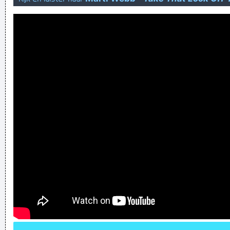
small minds discuss people.
Ga naar de gilles in Binche kijken om te zien of er ergers
geen pluim scheef staat waar je aanstoot kan aan kan nemen,
klagers
ik ben vrij van religies sinds ik kon lezen
Verknoei je tijd op een nuttige manier!
Geej se lèllike voel hod!