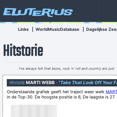
Eluterius
Links
|
WorldMusicDatabase
|
Dagelijkse Zee
Hitstorie
I've always felt that blues, rock 'n' roll and country are just
about a beat apart.
~ Waylon Jennings
Hitstorie
MARTI WEBB
-
"Take That Look Off Your 
daar durf ik gerust de handen van mijn moeder voor in't vuur
Onderstaande grafiek geeft het traject weer welk
MART
te steken!
in de Top-30. De hoogste positie is 6, De laagste is 27.
Ge hoeftkens niet meer terug te komen Carl
Deze mensen mogen samenkomen en naar een plantaardige
toekomst.