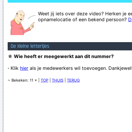
Weet jij iets over deze video? Herken je e
opnamelocatie of een bekend persoon?
D
De kleine lettertjes
☆ Wie heeft er meegewerkt aan dit nummer?
·
Klik
hier
als je medewerkers wil toevoegen. Dankjewel
~ Bekeken: 11 × |
TOP
|
THUIS
|
TERUG