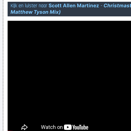
Kijk en luister naar
Scott Allen Martinez
-
Christmast
niks!
Matthew Tyson Mix)
Verknoei je tijd op een nuttige manier!
Geej se lèllike voel hod!