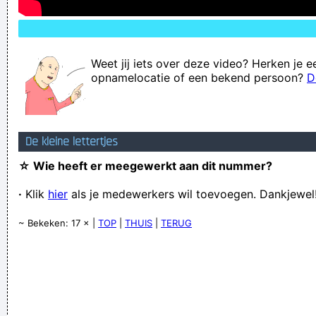
Weet jij iets over deze video? Herken je e
opnamelocatie of een bekend persoon?
D
De kleine lettertjes
☆ Wie heeft er meegewerkt aan dit nummer?
·
Klik
hier
als je medewerkers wil toevoegen. Dankjewel
~ Bekeken: 17 × |
TOP
|
THUIS
|
TERUG