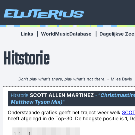
Eluterius
Links
|
WorldMusicDatabase
|
Dagelijkse Zee
Hitstorie
Don't play what's there, play what's not there.
~ Miles Davis
dit is quote 3890
Hitstorie
SCOTT ALLEN MARTINEZ
-
"Christmastime
Wat een theater in slot! Goal van Club afgekeurd, dan
Matthew Tyson Mix)
"
goedgekeurd en weer afgekeurd. Vormer lachte, weende,
Onderstaande grafiek geeft het traject weer welk
SCOT
lachte en weende
heeft afgelegd in de Top-30. De hoogste positie is 1, De
Er wordt heden ten dage gesnagd dat het een lieve lust is!
een gegeven paard kan ook uit zijn bek stinken
1
1
1