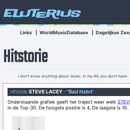
Eluterius
Links
|
WorldMusicDatabase
|
Dagelijkse Zee
Hitstorie
I don't know anything about music, In my life you don't have
to.
~ Elvis Presley
Hitstorie
STEVE LACEY
-
"Bad Habit
"
KURT!! We moeten weer helemaal vanaf knul beginnen
Onderstaande grafiek geeft het traject weer welk
STEV
wie zijn billen heeft gebrand lag met zijn ding in het zand
in de Top-30. De hoogste positie is 4, De laagste is 10.
Ik kan nu toch wel een lijstje voorleggen van namen van
personen die zeker en vast en definitief OFF KUNNEN
FUCKEN!!!!!!
4