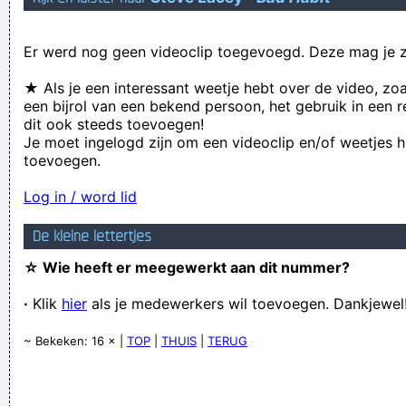
Hoefkens & Blondel: belaughable unusualares
Er werd nog geen videoclip toegevoegd. Deze mag je z
Verknoei je tijd op een nuttige manier!
Geej se lèllike voel hod!
★ Als je een interessant weetje hebt over de video, zo
een bijrol van een bekend persoon, het gebruik in een r
dit ook steeds toevoegen!
Je moet ingelogd zijn om een videoclip en/of weetjes h
toevoegen.
Log in / word lid
De kleine lettertjes
☆ Wie heeft er meegewerkt aan dit nummer?
·
Klik
hier
als je medewerkers wil toevoegen. Dankjewel
~ Bekeken: 16 × |
TOP
|
THUIS
|
TERUG