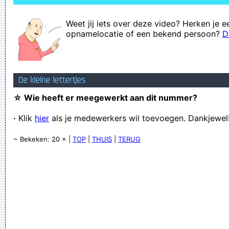
Weet jij iets over deze video? Herken je e
opnamelocatie of een bekend persoon?
D
De kleine lettertjes
☆ Wie heeft er meegewerkt aan dit nummer?
·
Klik
hier
als je medewerkers wil toevoegen. Dankjewel
~ Bekeken: 20 × |
TOP
|
THUIS
|
TERUG