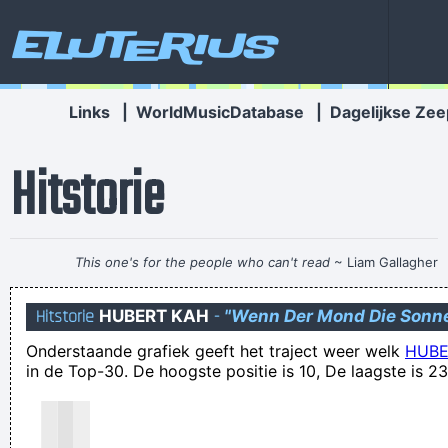
Eluterius
Links
|
WorldMusicDatabase
|
Dagelijkse Zee
Hitstorie
This one's for the people who can't read
~ Liam Gallagher
Chinja Kerkmoes, een vrouw die tijdens een belangrijk
Hitstorie
HUBERT KAH
-
"Wenn Der Mond Die Sonne
sportevenement een bordje omhooghield met "Allez Opi-Omi"
Onderstaande grafiek geeft het traject weer welk
HUBE
erop, kan maar beter op haar tellen passen!
in de Top-30. De hoogste positie is 10, De laagste is 23
Aw, this was a very nice post. In thought I want to put in
writing like this moreover taking time and actual effort to
make an excellent article but what can I say I procrastinate