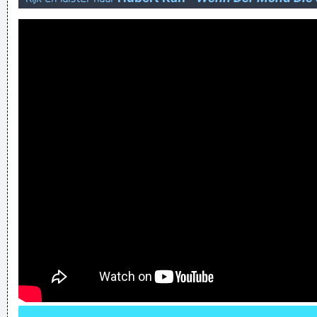
Het moet wel een beetje in mijn geit passen he...
Verknoei je tijd op een nuttige manier!
Geej se lèllike voel hod!