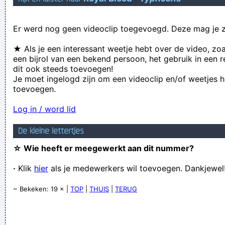
Hello. And Bye.
Er werd nog geen videoclip toegevoegd. Deze mag je z
Verknoei je tijd op een nuttige manier!
Geej se lèllike voel hod!
★ Als je een interessant weetje hebt over de video, zo
een bijrol van een bekend persoon, het gebruik in een r
dit ook steeds toevoegen!
Je moet ingelogd zijn om een videoclip en/of weetjes h
toevoegen.
Log in / word lid
De kleine lettertjes
☆ Wie heeft er meegewerkt aan dit nummer?
·
Klik
hier
als je medewerkers wil toevoegen. Dankjewel
~ Bekeken: 19 × |
TOP
|
THUIS
|
TERUG