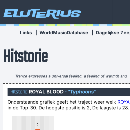
Eluterius
Links
|
WorldMusicDatabase
|
Dagelijkse Zee
Hitstorie
Trance expresses a universal feeling, a feeling of warmth and
freedom. That’s why people lift their hands while dancing. For
Hitstorie
ROYAL BLOOD
-
"Typhoons
"
some reason the Netherlands have some artists who express
Onderstaande grafiek geeft het traject weer welk
ROYA
that feeling, but actually it’s the Belgians who deserve all the
in de Top-30. De hoogste positie is 2, De laagste is 28.
credit. You guys smoothed the path for us years ago.
~
Armin Van Buuren
2
Het heeft niet altijd nut om "erop te meppen"