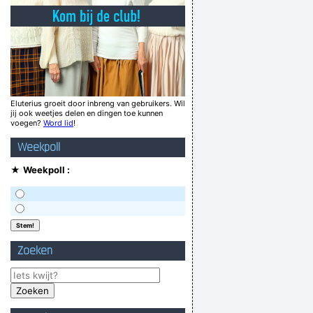
de pot verwijt de ketel dat de kat van huis is
met een rotte appel door de mand vallen
ndt kryptoniet zich in het periodiek stelsel?
Würst Käse scenario
Anders tan of kaak noa de kloete
Eluterius groeit door inbreng van gebruikers. Wil
jij ook weetjes delen en dingen toe kunnen
Grotesko kickt op tetten
voegen?
Word lid
!
Haal ow kneuk vaan miene voot aaf!
Weekpoll
Verknoei je tijd op een nuttige manier!
★
Weekpoll :
Geej se lèllike voel hod!
Zoeken