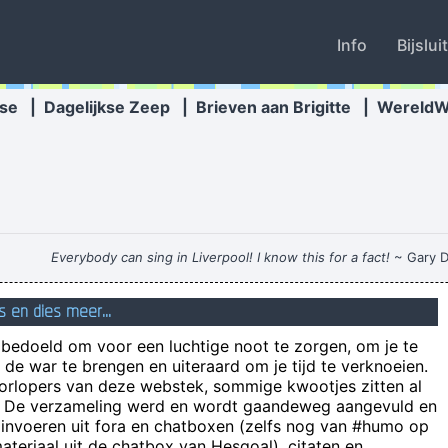
Info
Bijslui
se
|
Dagelijkse Zeep
|
Brieven aan Brigitte
|
Wereld
Everybody can sing in Liverpool! I know this for a fact!
~ Gary D
s en dies meer...
n bedoeld om voor een luchtige noot te zorgen, om je te
Ik sch
de war te brengen en uiteraard om je tijd te verknoeien.
Hoe rich
oorlopers van deze webstek, sommige kwootjes zitten al
e! De verzameling werd en wordt gaandeweg aangevuld en
"Del
 invoeren uit fora en chatboxen (zelfs nog van #humo op
We 
teriaal uit de chatbox van Hesgoal), citaten en