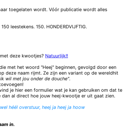
maar toegelaten wordt. Vóór publicatie wordt alles
t 150 leestekens. 150. HONDERDVIJFTIG.
n met deze kwootjes?
Natuurlijk!!
 die met het woord "Heej" beginnen, gevolgd door een
 deze naam rijmt. Ze zijn een variant op de wereldhit
ik wil met jou onder de douche"
.
e toevoegen!
ind je hier een formulier wat je kan gebruiken om dat te
e dan al direct hoe jouw heej-kwootje er uit gaat zien.
kt wel héél overstuur, heej ja heej ja hoow
aam in.