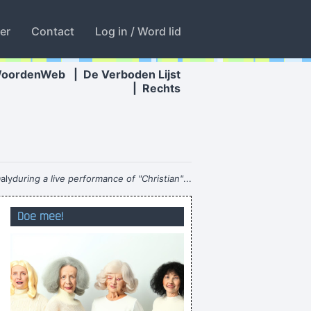
ter
Contact
Log in / Word lid
WoordenWeb
|
De Verboden Lijst
|
Rechts
aly
during a live performance of "Christian"
...
Benny & The Roses
Doe mee!
een pintje in de kraag vatten
aak sleckt maar ik denk dat ik nog rotter dam
t ik een BVBA op? Hoe licht ik een BVBA op?
en is lief" toevoegen aan een bericht is gay!
verwachten middagtemperaturen rond 12 h.