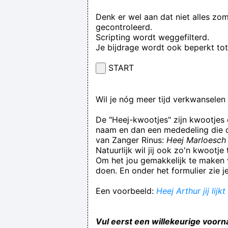
Denk er wel aan dat niet alles zo
gecontroleerd.
Scripting wordt weggefilterd.
Je bijdrage wordt ook beperkt to
START
Wil je nóg meer tijd verkwansele
De "Heej-kwootjes" zijn kwootjes
naam en dan een mededeling die op
van Zanger Rinus:
Heej Marloesch 
Natuurlijk wil jij ook zo'n kwootj
Om het jou gemakkelijk te maken v
doen. En onder het formulier zie j
Een voorbeeld:
Heej Arthur jij lij
Vul eerst een willekeurige voorn