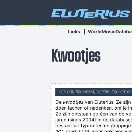
Eluterius
Links
|
WorldMusicDataba
Kwootjes
Een pak flauwekul, poëzie, taalkemel
De
kwootjes
van Eluterius. Ze zij
doen lachen of nadenken, om je in 
Ze zijn ontstaan op één van de v
jaren (sinds 2004) in de databas
bestaat uit typfouten en grappige
IRC
, rond 2004, maar ook nieuw ma