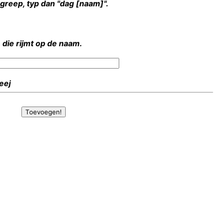
rgreep, typ dan "dag [naam]".
 die rijmt op de naam.
Heej