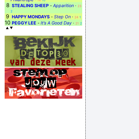
14
10
8
STEALING SHEEP
-
Apparition
·
23
2
9
HAPPY MONDAYS
-
Step On
·
24
1
10
PEGGY LEE
-
It’s A Good Day
·
21
2