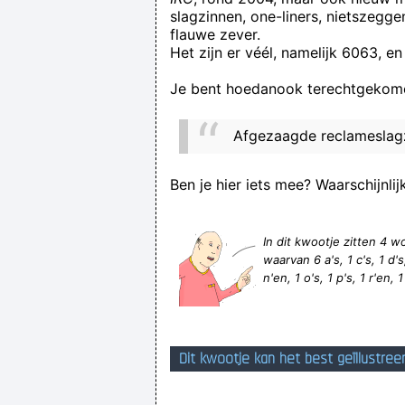
slagzinnen, one-liners, nietszegg
flauwe zever.
Het zijn er véél, namelijk 6063, en
Je bent hoedanook terechtgekome
Afgezaagde reclameslag
Ben je hier iets mee? Waarschijnlij
In dit kwootje zitten 4
waarvan 6 a's, 1 c's, 1 d's,
n'en, 1 o's, 1 p's, 1 r'en, 
Dit kwootje kan het best geïllustree