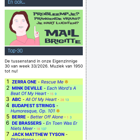
En ook...
Top-30
De tussenstand in onze Eigenzinnige
30 van week 33/2026. Muziek van 1950
tot nu!
1
ZERRA ONE
-
Rescue Me
2
MINK DEVILLE
-
Each Word‘s A
Beat Of My Heart
·
15
9
3
ABC
-
All Of My Heart
·
28
13
4
BUDAPEST STRINGS
-
Humoresque, Op. 101
5
BERRE
-
Better Off Alone
·
1
3
6
DE BRASSERS
-
En Toen Was Er
Niets Meer
·
18
137
7
JACK MATTHEW TYSON
-
Philantrope
·