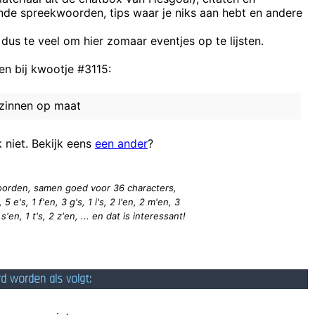
ende spreekwoorden, tips waar je niks aan hebt en andere
 dus te veel om hier zomaar eventjes op te lijsten.
Waar bevi
n bij kwootje #3115:
zinnen op maat
k niet. Bekijk eens
een ander
?
 woorden, samen goed voor 36
characters
,
 5 e's, 1 f'en, 3 g's, 1 i's, 2 l'en, 2 m'en, 3
1 s'en, 1 t's, 2 z'en, ... en dat is interessant!
rd worden als volgt: