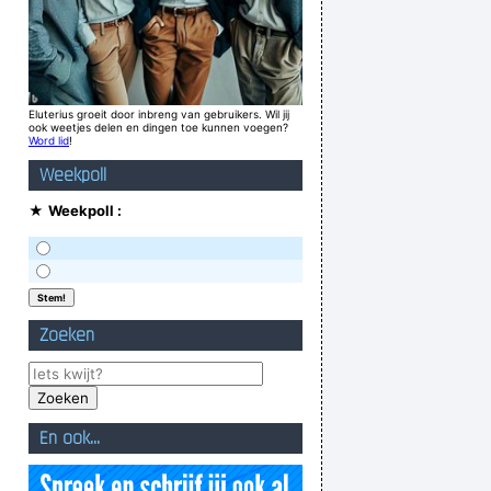
Eluterius groeit door inbreng van gebruikers. Wil jij
ook weetjes delen en dingen toe kunnen voegen?
Word lid
!
Weekpoll
★
Weekpoll :
Zoeken
En ook...