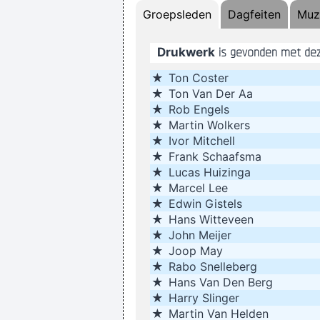
Groepsleden
Dagfeiten
Muz
Drukwerk
is gevonden met dez
I guess I am a feminis
★
Ton Coster
★
Ton Van Der Aa
I think
★
Rob Engels
Music is your own experience, your 
★
Martin Wolkers
★
Ivor Mitchell
★
Frank Schaafsma
★
Lucas Huizinga
★
Marcel Lee
★
Edwin Gistels
If I ever get to go to 
★
Hans Witteveen
★
John Meijer
★
Joop May
★
Rabo Snelleberg
★
Hans Van Den Berg
★
Harry Slinger
★
Martin Van Helden