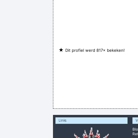
★
Dit profiel werd 817× bekeken!
Links
V
Bl
Ret