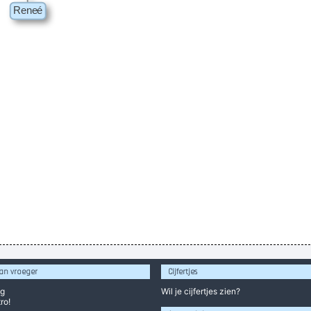
an vroeger
Cijfertjes
og
Wil je
cijfertjes
zien?
ro!