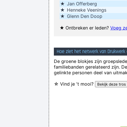
★
Jan Offerberg
★
Henneke Veenings
★
Glenn Den Doop
★
Ontbreken er leden?
Voeg ze
Hoe ziet het netwerk van Drukwerk 
De groene blokjes zijn groepsleden
familiebanden gerelateerd zijn. D
gelinkte personen deel van uitmak
☆ Vind je 't mooi?