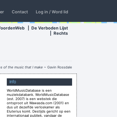
ter
Contact
Log in / Word lid
WoordenWeb
|
De Verboden Lijst
|
Rechts
ns of the music that I make
~ Gavin Rossdale
We are bigger than Jesus
~ John Lennon
Info
in parts of the world anyway
~ George Michael
WorldMusicDatabase is een
es Along With With Your Self Esteem
~ Kurt
muziekdatabank. WorldMusicDatabase
Cobain
(est. 2007) is een webstek die
ontsproot uit Wawasda.com (2001) en
t to make at least 4 amazing records
~ µ-Zic
dus uit dezelfde verloskamer als
Eluterius komt. Destijds gericht op een
violence, she says it´s love; when I say it´s
internationaal publiek, vandaar de