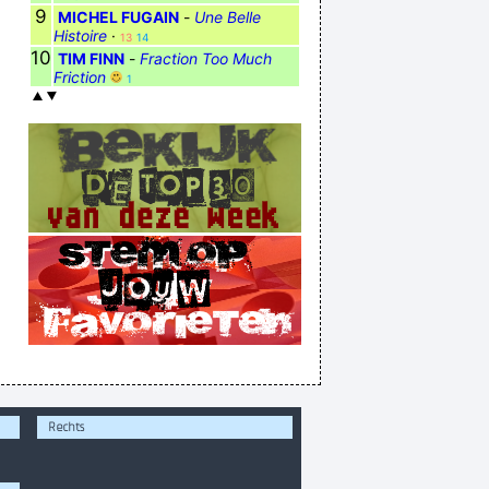
9
MICHEL FUGAIN
-
Une Belle
Histoire
·
13
14
10
TIM FINN
-
Fraction Too Much
Friction
1
Rechts