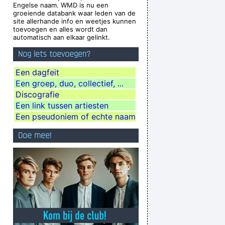
Engelse naam. WMD is nu een
h, she says it´s tap dancing.
~ Kristin Hersh
groeiende databank waar leden van de
site allerhande info en weetjes kunnen
aly
during a live performance of "Christian"
...
toevoegen en alles wordt dan
automatisch aan elkaar gelinkt.
ause I appreciate it so much.
~ Steven Tyler
Nog iets toevoegen?
s there, play what's not there.
~ Miles Davis
ver happened, and vice versa.
~ Frank Zappa
Een dagfeit
Een groep, duo, collectief, ...
your horn. They teach you there's a boundary
Discografie
re's no boundary line to art.
~ Charlie Parker
Een link tussen artiesten
're good, you get critisized...
~ Rob Pilatus
Een pseudoniem of echte naam
re just about a beat apart.
~ Waylon Jennings
Doe mee!
r enough. gotta go home now
~ Noel Gallagher
e years that would be fantastic
~ Ringo Starr