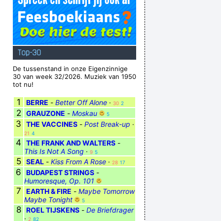
Top-30
De tussenstand in onze Eigenzinnige
30 van week 32/2026. Muziek van 1950
tot nu!
1
BERRE
-
Better Off Alone
·
30
2
2
GRAUZONE
-
Moskau
5
3
THE VACCINES
-
Post Break-up
·
21
4
4
THE FRANK AND WALTERS
-
This Is Not A Song
·
9
5
5
SEAL
-
Kiss From A Rose
·
28
17
6
BUDAPEST STRINGS
-
Humoresque, Op. 101
7
EARTH & FIRE
-
Maybe Tomorrow
Maybe Tonight
5
8
ROEL TIJSKENS
-
De Briefdrager
·
2
82