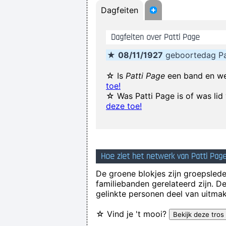
Dagfeiten
Dagfeiten over Patti Page
If anyone asks you what kin
★
08/11/1927
geboortedag Pa
There are m
☆ Is
Patti Page
een band en we
toe!
☆ Was Patti Page is of was li
In sixth grade I had a band called 
deze toe!
Drinking bear 
I can spot empty flattery and k
Hoe ziet het netwerk van Patti Page
De groene blokjes zijn groepsleden
familiebanden gerelateerd zijn. D
gelinkte personen deel van uitmak
☆ Vind je 't mooi?