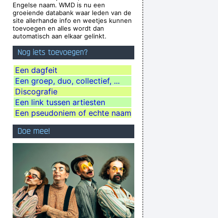
Engelse naam. WMD is nu een
lly Matter of fact it´ s all dark
~ Pink Floyd
groeiende databank waar leden van de
site allerhande info en weetjes kunnen
ears makeup. How original.
~ Alice Cooper
toevoegen en alles wordt dan
automatisch aan elkaar gelinkt.
on´t even let you in the hotel.
~ Buddy Holly
Nog iets toevoegen?
ng we'd all love one another.
~ Frank Zappa
uck do you think you´ re doing?
~ Madonna
Een dagfeit
Een groep, duo, collectief, ...
e Brought Colors To My Life
~ George Strait
Discografie
Tone Fuzz, which you plugged straight into a
Een link tussen artiesten
ly pretty good for our age.
~ Steve Lukather
Een pseudoniem of echte naam
a tough call. That´s rebellion.
~ Alice Cooper
Doe mee!
or disapproval that means anything.
~ Agneta
Fältskog