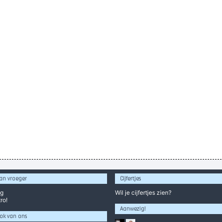
an vroeger
Cijfertjes
og
Wil je
cijfertjes
zien?
ro!
Aanwezig!
ok van ons