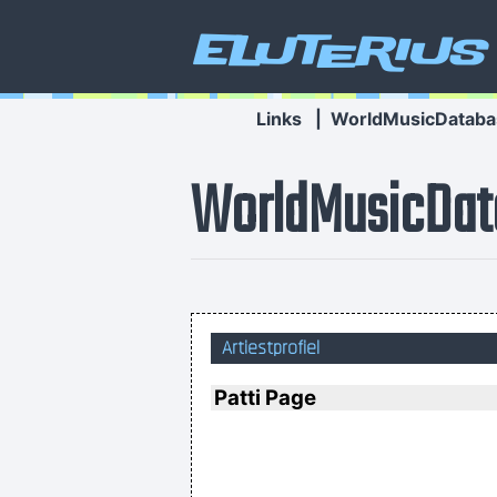
Eluterius
Links
|
WorldMusicDataba
WorldMusicDat
It was a very formative time for me
Artiestprofiel
Patti Page