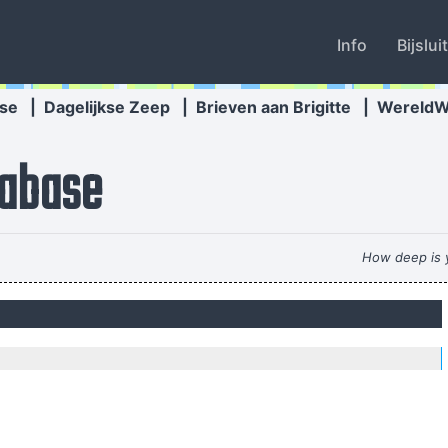
Info
Bijslui
se
|
Dagelijkse Zeep
|
Brieven aan Brigitte
|
Wereld
abase
How deep is y
 when I was getting into music It was the year of the concept album and
Anarchy is t
Pop is actually my least favorite kind of music, bec
They're Coming To A Rock And Roll Concert And Watchin