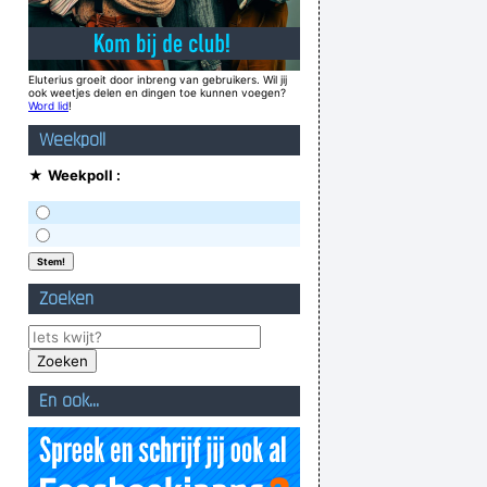
Eluterius groeit door inbreng van gebruikers. Wil jij
ook weetjes delen en dingen toe kunnen voegen?
Word lid
!
Weekpoll
★
Weekpoll :
Zoeken
En ook...