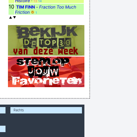
Histoire
·
13
14
10
TIM FINN
-
Fraction Too Much
Friction
1
Rechts