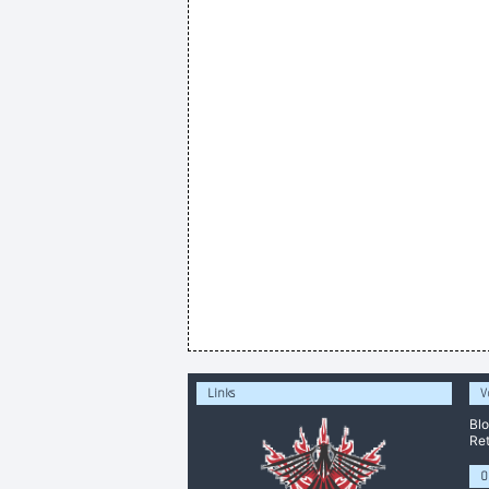
Links
V
Bl
Ret
O