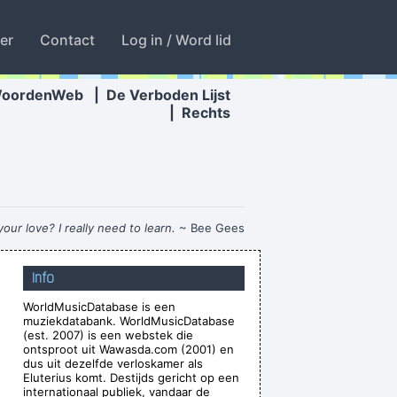
ter
Contact
Log in / Word lid
WoordenWeb
|
De Verboden Lijst
|
Rechts
our love? I really need to learn.
~ Bee Gees
 there were so many fantastic singles
~ Paul
Info
Weller
WorldMusicDatabase is een
Less is more.
~ Rue Rapide
muziekdatabank. WorldMusicDatabase
he only slight glimmer of hope
~ Mick Jagger
(est. 2007) is een webstek die
ontsproot uit Wawasda.com (2001) en
ause it lacks real depth.
~ Christina Aguilera
dus uit dezelfde verloskamer als
Eluterius komt. Destijds gericht op een
g Television That Says It All
~ Larry Mullen
internationaal publiek, vandaar de