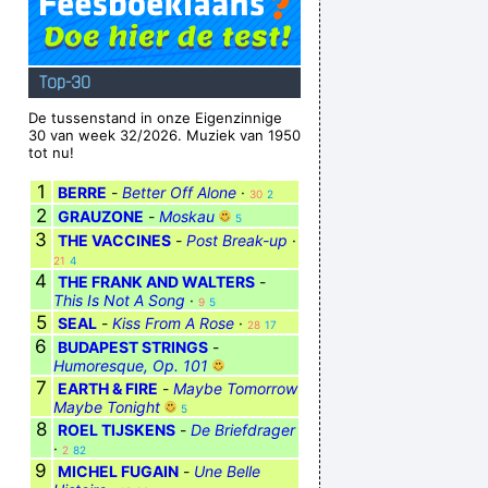
Top-30
De tussenstand in onze Eigenzinnige
30 van week 32/2026. Muziek van 1950
tot nu!
1
BERRE
-
Better Off Alone
·
30
2
2
GRAUZONE
-
Moskau
5
3
THE VACCINES
-
Post Break-up
·
21
4
4
THE FRANK AND WALTERS
-
This Is Not A Song
·
9
5
5
SEAL
-
Kiss From A Rose
·
28
17
6
BUDAPEST STRINGS
-
Humoresque, Op. 101
7
EARTH & FIRE
-
Maybe Tomorrow
Maybe Tonight
5
8
ROEL TIJSKENS
-
De Briefdrager
·
2
82
9
MICHEL FUGAIN
-
Une Belle