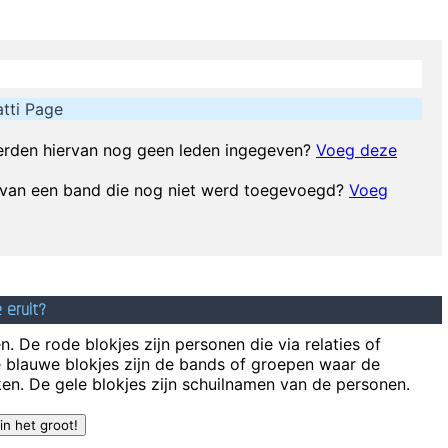
There is no dark side of the moon rea
Marilyn Manson has a woman´s name and w
d of music you play, tell him 'pop' Don´t tell him 'rock´n´roll' or they w
tti Page
ore love songs than anything else. If songs could make you do somethi
What the f
rden hiervan nog geen leden ingegeven?
Voeg deze
Sh
d van een band die nog niet werd toegevoegd?
Voeg
The Blueberry Waterfall. I had borrowed a guy's Fender Jaguar and Boss 
Blackface Twin. It was a little power trio - we were actual
is easy. Trashing your hotel room is easy. But being a Christian, that´s 
now exactly where I stand. In the end it´s really only my own approval 
 eruit?
. De rode blokjes zijn personen die via relaties of
e blauwe blokjes zijn de bands of groepen waar de
en. De gele blokjes zijn schuilnamen van de personen.