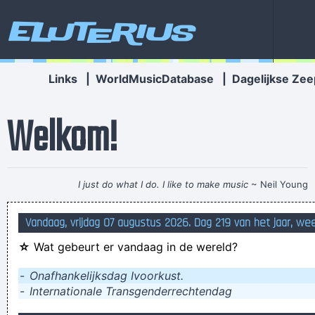
Eluterius
Links
|
WorldMusicDatabase
|
Dagelijkse Zee
Welkom!
I just do what I do. I like to make music
~ Neil Young
Snotworm, gatlarf, reetkever, strontmot
Vandaag, vrijdag 07 augustus 2026. Dag 219 van het jaar, we
Dorald Van Hitzenkitz, hersteller van anale thermometers,
☆
Wat gebeurt er vandaag in de wereld?
heeft vorige week een opdringerige fan op zijn gezicht
geslagen. Dat dit nefast is voor zijn zaakje neemt hij er grààg
-
Onafhankelijksdag Ivoorkust.
-
Internationale Transgenderrechtendag
bij!
My name is Tyson. Jack Matthew Tyson