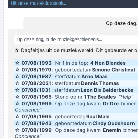
Uit onze muziekdatabank...
karlenklatt, horlenblatt, smeckerei!!!!
Votre avenir est comme votre ville: gris, misérable et debile.
Op deze dag..
Fuck schandard.
Er is een nieuwe, bewoonbare planeet ontdekt. Ignorantici
Op deze dag, in de muziekgeschiedenis...
zijn al volop aan 't speculeren of dat ding een schijf of een
☆ Dagfeitjes uit de muziekwereld. Dit gebeurde er o
bol is
☆
07/08/
1993
: Nr 1 in de top:
4 Non Blondes
En daar zag ik dan die kerel met een constante 'Hmmm, dat
☆
07/08/
1979
: geboortedatum
Simone Christinat
was niet afgesproken'-uitdrukking op zijn gezich
☆
07/08/
1987
: sterfdatum
Arno Maas
als twee zeggen dat hij dronken is, moet de derde gaan
☆
07/08/
2021
: sterfdatum
Dennis Thomas
☆
07/08/
1931
: sterfdatum
Leon Bix Beiderbecke
maffen .
☆
07/08/
1965
: Stond op nr 1
The Beatles
"Help"
electrocutified
☆
07/08/
1999
: Op deze dag kwam
Dr Dre
binnen 
Concience"
Du er blevet valgt til at deltage GRATIS i vores
☆
07/08/
1965
: geboortedag
Raul Malo
loyalitetsprogram! Det tager kun et minut, og du modtager en
☆
07/08/
1943
: geboortedatum
Cindy Oudshoorn
fantastisk pris.
☆
07/08/
1999
: Op deze dag kwam
Enemin
binnen
Concience"
Dus nee