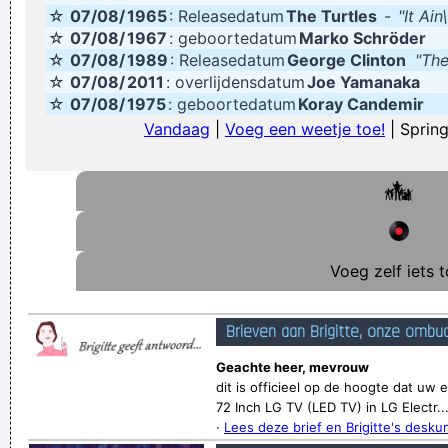
☆
07/08/
1965
: Releasedatum
The Turtles
-
"It Ai
Een "Luzonke" doen: zich belachelijk maken in de media, door
☆
07/08/
1967
: geboortedatum
Marko Schröder
allerlei waanbeelden zoals complottheorieën,
☆
07/08/
1989
: Releasedatum
George Clinton
"The
☆
07/08/
2011
: overlijdensdatum
Joe Yamanaka
samenzweringen en valsspelerij proberen te bewijzen, en
☆
07/08/
1975
: geboortedatum
Koray Candemir
hier hopeloos in falen
Vandaag
|
Voeg een weetje toe!
| Spring
fietsen is gezond, eet meer fietsen
Verknoei je tijd op een nuttige manier!
Geej se lèllike voel hod!
Voeg zelf iets t
Brieven aan Brigitte, onze ombu
Geachte heer, mevrouw
dit is officieel op de hoogte dat uw
72 Inch LG TV (LED TV) in LG Electr..
·
Lees deze brief en Brigitte's desk