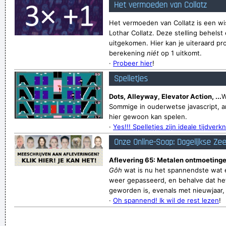
Het vermoeden van Collatz
Het vermoeden van Collatz is een wi
Lothar Collatz. Deze stelling behelst 
uitgekomen. Hier kan je uiteraard pr
berekening
niét
op 1 uitkomt.
·
Probeer hier
!
Spelletjes
Dots, Alleyway, Elevator Action, ...
W
Sommige in ouderwetse javascript, a
hier gewoon kan spelen.
·
Yes!!! Spelletjes zijn ideale tijdverkn
Onze Online-Soap: Dagelijkse Ze
Aflevering 65: Metalen ontmoetinge
Gôh
wat is nu het spannendste wat e
weer gepasseerd, en behalve dat het
geworden is, evenals met nieuwjaar, v
·
Oh spannend! Ik wil de rest lezen
!