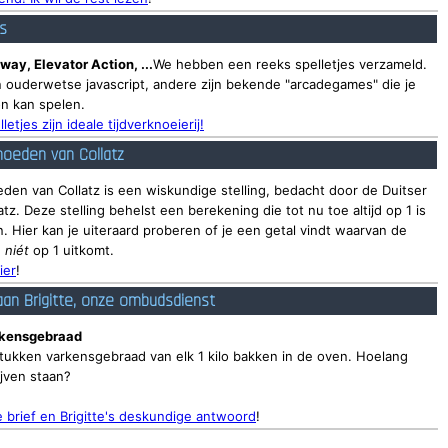
es
way, Elevator Action, ...
We hebben een reeks spelletjes verzameld.
 ouderwetse javascript, andere zijn bekende "arcadegames" die je
n kan spelen.
lletjes zijn ideale tijdverknoeierij!
oeden van Collatz
den van Collatz is een wiskundige stelling, bedacht door de Duitser
atz. Deze stelling behelst een berekening die tot nu toe altijd op 1 is
 Hier kan je uiteraard proberen of je een getal vindt waarvan de
g
niét
op 1 uitkomt.
ier
!
aan Brigitte, onze ombudsdienst
rkensgebraad
stukken varkensgebraad van elk 1 kilo bakken in de oven. Hoelang
ijven staan?
 brief en Brigitte's deskundige antwoord
!