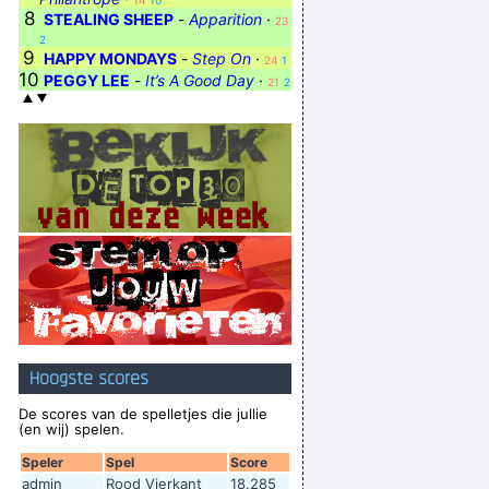
14
10
8
STEALING SHEEP
-
Apparition
·
23
2
9
HAPPY MONDAYS
-
Step On
·
24
1
10
PEGGY LEE
-
It’s A Good Day
·
21
2
Hoogste scores
De scores van de spelletjes die jullie
(en wij) spelen.
Speler
Spel
Score
admin
Rood Vierkant
18.285