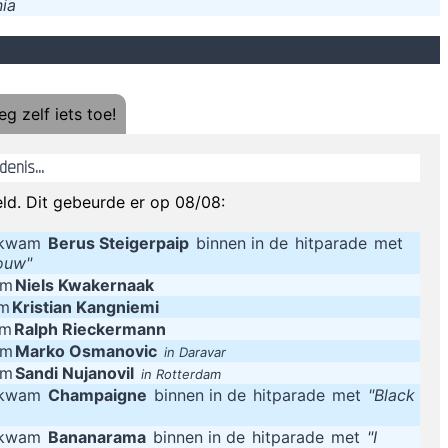
ia
Dan is er o
 using her tablet to take a picture of another screen is such an old p
En als ik 
g zelf iets toe!
enis...
op een goede dag ontdekte ik dat ik ook iets anders kon d
Klopt, volgens mijn therapeut ben ik passi
ld. Dit gebeurde er op 08/08:
g kwam
Berus Steigerpaip
binnen in de
hitparade
met
ouw"
um
Niels Kwakernaak
um
Kristian Kangniemi
um
Ralph Rieckermann
um
Marko Osmanovic
in Daravar
um
Sandi Nujanovil
in Rotterdam
g kwam
Champaigne
binnen in de
hitparade
met
"Black
g kwam
Bananarama
binnen in de
hitparade
met
"I