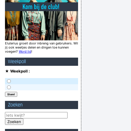
ok schendig onder de schanner in de kliniek.
shroom shroom eddiehead
erson thing and I love how wholesome it was.
´m zó gebruik...? Vind je dat dan lekker? Hm?
Er is daar nog onraad sire
Eluterius groeit door inbreng van gebruikers. Wil
jij ook weetjes delen en dingen toe kunnen
oen met mijn geslachsdeel dan enkel plassen
voegen?
Word lid
!
ef en moet ik mezelf accepteren zoals ik ben
Weekpoll
Verknoei je tijd op een nuttige manier!
★
Weekpoll :
Geej se lèllike voel hod!
Zoeken