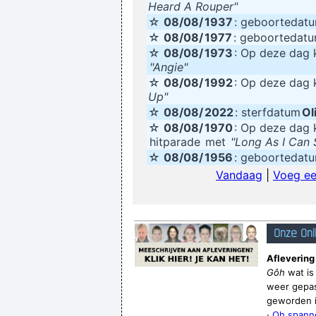
Heard A Rouper"
☆
08/08/
1937
: geboortedat
☆
08/08/
1977
: geboortedat
☆
08/08/
1973
: Op deze da
"Angie"
☆
08/08/
1992
: Op deze da
Up"
☆
08/08/
2022
: sterfdatum
Ol
☆
08/08/
1970
: Op deze da
hitparade
met
"Long As I Can 
☆
08/08/
1956
: geboortedat
Vandaag
|
Voeg ee
Onze Onl
Aflevering
Gôh
wat is
weer gepas
geworden is
·
Oh spanne