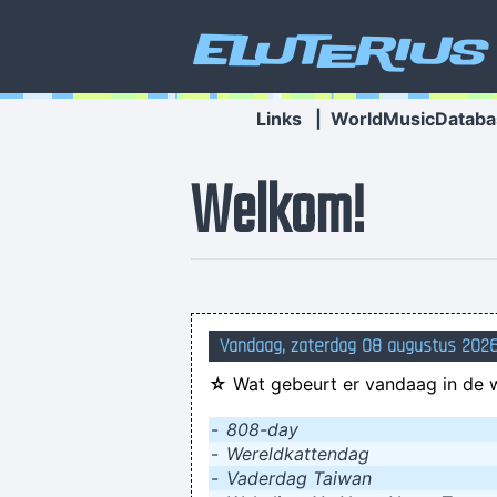
Eluterius
Links
|
WorldMusicDataba
Welkom!
Vandaag, zaterdag 08 augustus 2026
☆
Wat gebeurt er vandaag in de 
-
808-day
-
Wereldkattendag
-
Vaderdag Taiwan
Bladblazers blazen, zo