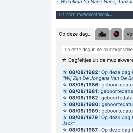
-
Wakulima Ya Nane Nane, Tanzan
Uit onze muziekdatabank...
That guy's mom
Op deze dag...
Voe
Op deze dag, in de muziekgeschied
☆ Dagfeitjes uit de muziekwere
☆
08/08/
1982
: Op deze da
"Wij Zijn De Jongens Van De B
☆
08/08/
1986
: geboortedat
☆
08/08/
1981
: geboortedat
☆
08/08/
1962
: geboortedat
☆
08/08/
1980
: geboortedat
☆
08/08/
1989
: geboortedat
☆
08/08/
1979
: Op deze da
Jack"
☆
08/08/
1987
: Op deze da