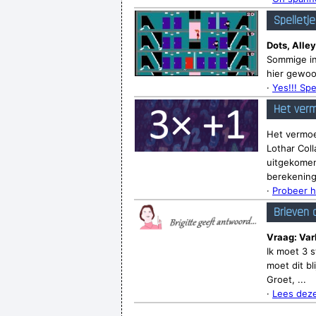
Spelletj
Dots, Alley
Sommige in
hier gewoo
·
Yes!!! Spe
Het verm
Het vermoe
Lothar Coll
uitgekomen.
berekenin
·
Probeer h
Brieven 
Vraag: Va
Ik moet 3 
moet dit bl
Groet, ...
·
Lees deze