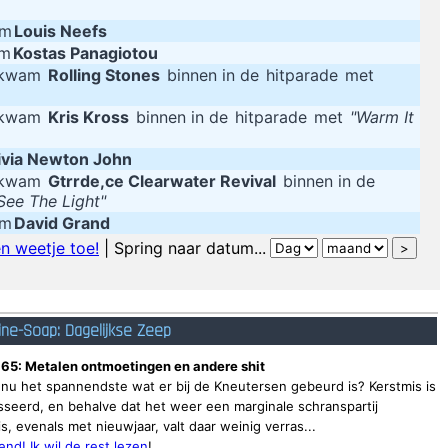
um
Louis Neefs
um
Kostas Panagiotou
g kwam
Rolling Stones
binnen in de
hitparade
met
g kwam
Kris Kross
binnen in de
hitparade
met
"Warm It
ivia Newton John
g kwam
Gtrrde,ce Clearwater Revival
binnen in de
See The Light"
um
David Grand
n weetje toe!
| Spring naar datum...
ine-Soap: Dagelijkse Zeep
 65: Metalen ontmoetingen en andere shit
 nu het spannendste wat er bij de Kneutersen gebeurd is? Kerstmis is
seerd, en behalve dat het weer een marginale schranspartij
, evenals met nieuwjaar, valt daar weinig verras...
nd! Ik wil de rest lezen
!