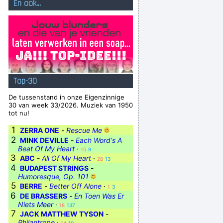
En ook...
Top-30
De tussenstand in onze Eigenzinnige
30 van week 33/2026. Muziek van 1950
tot nu!
1
ZERRA ONE
-
Rescue Me
2
MINK DEVILLE
-
Each Word‘s A
Beat Of My Heart
·
15
9
3
ABC
-
All Of My Heart
·
28
13
4
BUDAPEST STRINGS
-
Humoresque, Op. 101
5
BERRE
-
Better Off Alone
·
1
3
6
DE BRASSERS
-
En Toen Was Er
Niets Meer
·
18
137
7
JACK MATTHEW TYSON
-
Philantrope
·