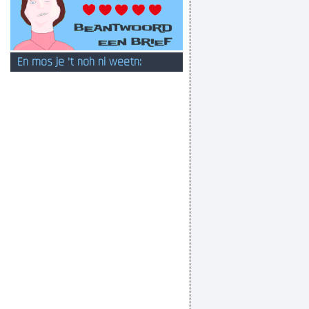
En mos je 't noh ni weetn: