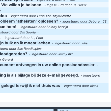
 We willen je belonen!
-
Ingestuurd door Je Geluk
y
ideo
-
Ingestuurd door Lena Yarushyavichute
obleem "atheïsten" oplossen?
-
Ingestuurd door Deborah 58
 aan hem!
-
Ingestuurd door Shindy Korzijn
estuurd door Sim Soorlam
k
-
Ingestuurd door LL, Peer
jn buik en ik moest lachen
-
Ingestuurd door Lidia
tuurd door Bas Roodkapjes
 doodgereden?
-
Ingestuurd door Jimmy Klif
r Gerard
ocument ontvangen in uw online pensioendossier
-
 is als bijlage bij deze e-mail gevoegd.
-
Ingestuurd
elegd terwijl ik niet thuis was
-
Ingestuurd door Klaas