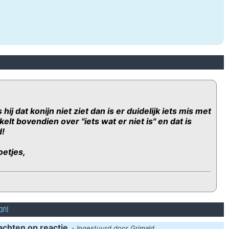
s hij dat konijn niet ziet dan is er duidelijk iets mis met
kelt bovendien over "iets wat er niet is" en dat is
!
oetjes,
an!
achten op reactie
-
Ingestuurd door Grimald