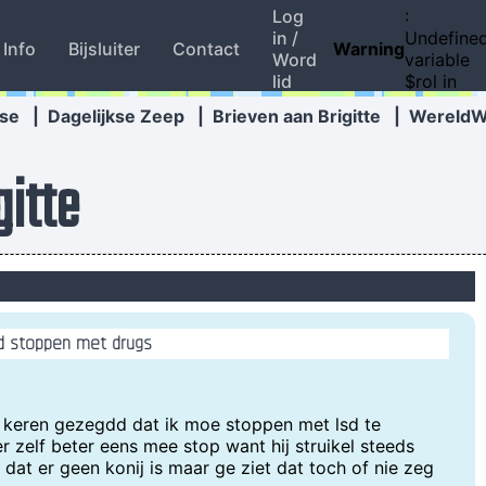
Log
:
in /
Undefine
Info
Bijsluiter
Contact
Warning
Word
variable
lid
$rol in
se
|
Dagelijkse Zeep
|
Brieven aan Brigitte
|
Wereld
gitte
nd stoppen met drugs
ar keren gezegdd dat ik moe stoppen met lsd te
r zelf beter eens mee stop want hij struikel steeds
 dat er geen konij is maar ge ziet dat toch of nie zeg