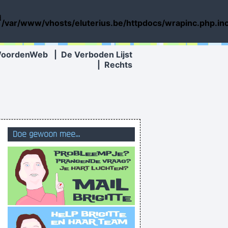
d
/var/www/vhosts/eluterius.be/httpdocs/wrapinc.php.in
WoordenWeb
|
De Verboden Lijst
|
Rechts
Doe gewoon mee...