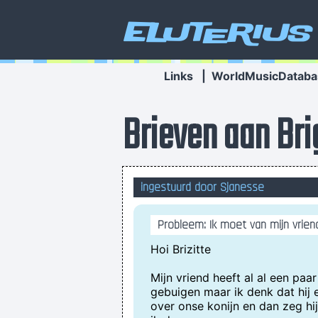
Eluterius
Links
|
WorldMusicDataba
Brieven aan Bri
ingestuurd door Sjanesse
Probleem: Ik moet van mijn vrie
Hoi Brizitte
Mijn vriend heeft al al een pa
gebuigen maar ik denk dat hij e
over onse konijn en dan zeg hij