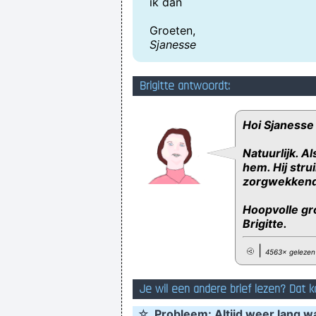
ik dan
Groeten,
Sjanesse
Brigitte antwoordt:
Hoi Sjanesse
Natuurlijk. Al
hem. Hij strui
zorgwekkend
Hoopvolle gr
Brigitte.
|
4563× gelezen
Je wil een andere brief lezen? Dat k
☆
Probleem: Altijd weer lang w