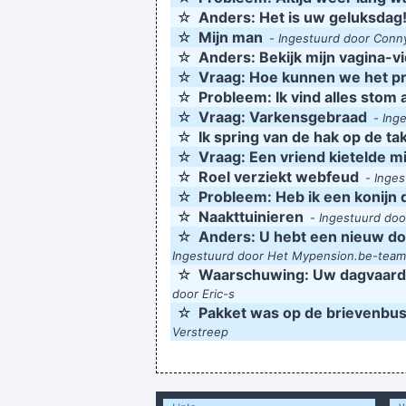
☆
Anders: Het is uw geluksdag!
☆
Mijn man
-
Ingestuurd door Conn
☆
Anders: Bekijk mijn vagina-v
☆
Vraag: Hoe kunnen we het pr
☆
Probleem: Ik vind alles stom
☆
Vraag: Varkensgebraad
-
Ing
☆
Ik spring van de hak op de ta
☆
Vraag: Een vriend kietelde mi
☆
Roel verziekt webfeud
-
Inges
☆
Probleem: Heb ik een konijn
☆
Naakttuinieren
-
Ingestuurd doo
☆
Anders: U hebt een nieuw d
Ingestuurd door Het Mypension.be-team
☆
Waarschuwing: Uw dagvaarding
door Eric-s
☆
Pakket was op de brievenbus g
Verstreep