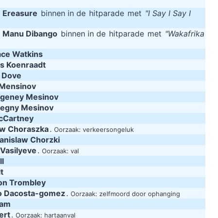
m
Ereasure
binnen in de
hitparade
met
"I Say I Say I
m
Manu Dibango
binnen in de
hitparade
met
"Wakafrika
ace Watkins
is Koenraadt
 Dove
Mensinov
geney Mesinov
egny Mesinov
cCartney
aw Choraszka
.
Oorzaak: verkeersongeluk
anislaw Chorzki
Vasilyeve
.
Oorzaak: val
ll
t
on Trombley
o Dacosta-gomez
.
Oorzaak: zelfmoord door ophanging
nam
ert
.
Oorzaak: hartaanval