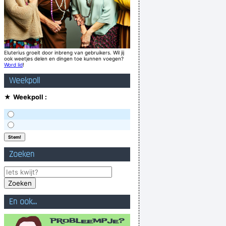
Eluterius groeit door inbreng van gebruikers. Wil jij
ook weetjes delen en dingen toe kunnen voegen?
Word lid
!
Weekpoll
★
Weekpoll :
Zoeken
En ook...