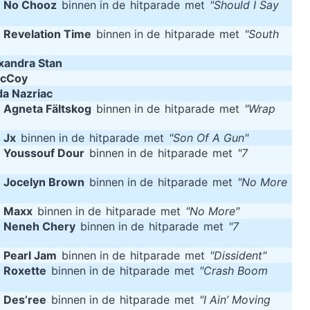
m
No Chooz
binnen in de
hitparade
met
"Should I Say
m
Revelation Time
binnen in de
hitparade
met
"South
xandra Stan
McCoy
da Nazriac
m
Agneta Fältskog
binnen in de
hitparade
met
"Wrap
m
Jx
binnen in de
hitparade
met
"Son Of A Gun"
m
Youssouf Dour
binnen in de
hitparade
met
"7
m
Jocelyn Brown
binnen in de
hitparade
met
"No More
m
Maxx
binnen in de
hitparade
met
"No More"
m
Neneh Chery
binnen in de
hitparade
met
"7
m
Pearl Jam
binnen in de
hitparade
met
"Dissident"
m
Roxette
binnen in de
hitparade
met
"Crash Boom
m
Des’ree
binnen in de
hitparade
met
"I Ain’ Moving