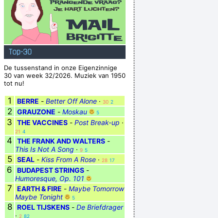
Top-30
De tussenstand in onze Eigenzinnige
30 van week 32/2026. Muziek van 1950
tot nu!
1
BERRE
-
Better Off Alone
·
30
2
2
GRAUZONE
-
Moskau
5
3
THE VACCINES
-
Post Break-up
·
21
4
4
THE FRANK AND WALTERS
-
This Is Not A Song
·
9
5
5
SEAL
-
Kiss From A Rose
·
28
17
6
BUDAPEST STRINGS
-
Humoresque, Op. 101
7
EARTH & FIRE
-
Maybe Tomorrow
Maybe Tonight
5
8
ROEL TIJSKENS
-
De Briefdrager
·
2
82