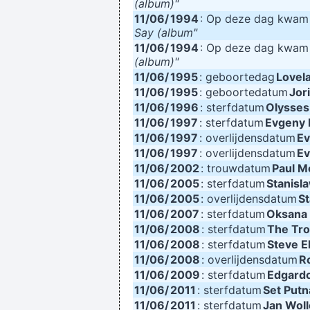
(album)"
11/06/
1994
: Op deze dag kwa
Say (album"
11/06/
1994
: Op deze dag kwa
(album)"
11/06/
1995
: geboortedag
Lovel
11/06/
1995
: geboortedatum
Jor
11/06/
1996
: sterfdatum
Olysses
11/06/
1997
: sterfdatum
Evgeny 
11/06/
1997
: overlijdensdatum
Ev
11/06/
1997
: overlijdensdatum
Ev
11/06/
2002
: trouwdatum
Paul M
11/06/
2005
: sterfdatum
Stanisl
11/06/
2005
: overlijdensdatum
St
11/06/
2007
: sterfdatum
Oksana 
11/06/
2008
: sterfdatum
The Tro
11/06/
2008
: sterfdatum
Steve El
11/06/
2008
: overlijdensdatum
R
11/06/
2009
: sterfdatum
Edgard
11/06/
2011
: sterfdatum
Set Put
11/06/
2011
: sterfdatum
Jan Woll