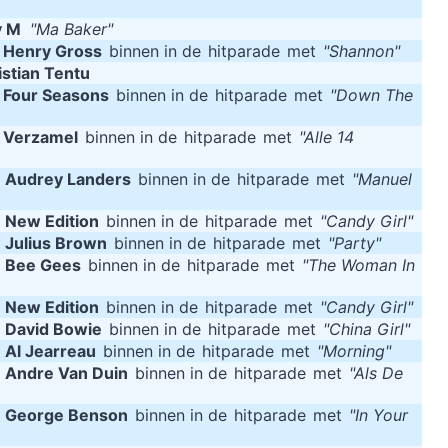
y M
"Ma Baker"
m
Henry Gross
binnen in de
hitparade
met
"Shannon"
istian Tentu
m
Four Seasons
binnen in de
hitparade
met
"Down The
m
Verzamel
binnen in de
hitparade
met
"Alle 14
m
Audrey Landers
binnen in de
hitparade
met
"Manuel
m
New Edition
binnen in de
hitparade
met
"Candy Girl"
m
Julius Brown
binnen in de
hitparade
met
"Party"
m
Bee Gees
binnen in de
hitparade
met
"The Woman In
m
New Edition
binnen in de
hitparade
met
"Candy Girl"
m
David Bowie
binnen in de
hitparade
met
"China Girl"
m
Al Jearreau
binnen in de
hitparade
met
"Morning"
m
Andre Van Duin
binnen in de
hitparade
met
"Als De
m
George Benson
binnen in de
hitparade
met
"In Your