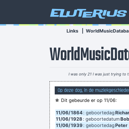
Eluterius
Links
|
WorldMusicDataba
WorldMusicDat
I was only 21 I was just trying t
Op deze dag, in de muziekgeschiedeni
☆
Dit gebeurde er op 11/06:
I go to a very visual 
11/06/
1864
: geboortedag
Richa
11/06/
1928
: geboortedatum
Bob
11/06/
1939
: geboortedag
Peter