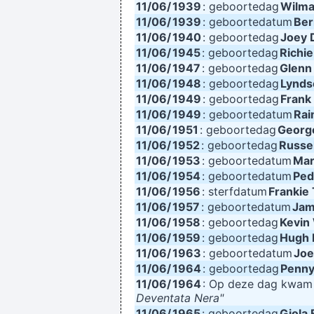
11/06/
1939
: geboortedag
Wilma
11/06/
1939
: geboortedatum
Ber
11/06/
1940
: geboortedag
Joey 
11/06/
1945
: geboortedag
Richi
If you develop an ear for sounds tha
11/06/
1947
: geboortedag
Glenn
11/06/
1948
: geboortedag
Lynds
11/06/
1949
: geboortedag
I think
Frank
11/06/
1949
: geboortedatum
Rai
11/06/
1951
: geboortedag
Georg
I declare that the Beatles a
11/06/
1952
: geboortedag
Russel
11/06/
1953
: geboortedatum
Mar
11/06/
1954
: geboortedatum
Ped
11/06/
1956
: sterfdatum
Frankie
I have been happier in the past w
11/06/
1957
: geboortedatum
Jam
11/06/
1958
: geboortedag
Kevin
11/06/
1959
: geboortedag
Hugh 
Imagine if you could go w
11/06/
1963
: geboortedatum
Joe
11/06/
1964
: geboortedag
Penny
11/06/
1964
: Op deze dag kwa
Deventata Nera"
11/06/
1965
: geboortedag
Giola