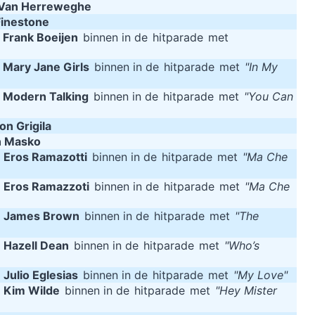
Van Herreweghe
Finestone
m
Frank Boeijen
binnen in de
hitparade
met
m
Mary Jane Girls
binnen in de
hitparade
met
"In My
m
Modern Talking
binnen in de
hitparade
met
"You Can
on Grigila
n Masko
m
Eros Ramazotti
binnen in de
hitparade
met
"Ma Che
m
Eros Ramazzoti
binnen in de
hitparade
met
"Ma Che
m
James Brown
binnen in de
hitparade
met
"The
m
Hazell Dean
binnen in de
hitparade
met
"Who’s
m
Julio Eglesias
binnen in de
hitparade
met
"My Love"
m
Kim Wilde
binnen in de
hitparade
met
"Hey Mister