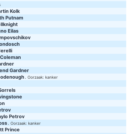
s
rtin Kolk
th Putnam
llknight
no Eilas
ampovschikov
Gondosch
erelli
 Coleman
ardner
end Gardner
oodenough
.
Oorzaak: kanker
Sorrels
ivingstone
on
etrov
aylo Petrov
oss
.
Oorzaak: kanker
tt Prince