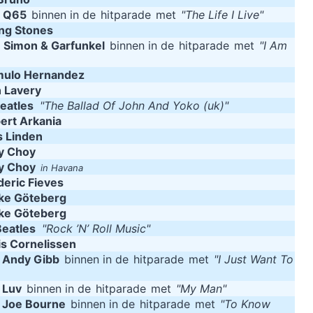
m
Q65
binnen in de
hitparade
met
"The Life I Live"
ing Stones
m
Simon & Garfunkel
binnen in de
hitparade
met
"I Am
ulo Hernandez
 Lavery
eatles
"The Ballad Of John And Yoko (uk)"
ert Arkania
s Linden
y Choy
y Choy
in Havana
deric Fieves
ke Göteberg
ke Göteberg
eatles
"Rock ’N’ Roll Music"
is Cornelissen
m
Andy Gibb
binnen in de
hitparade
met
"I Just Want To
m
Luv
binnen in de
hitparade
met
"My Man"
m
Joe Bourne
binnen in de
hitparade
met
"To Know