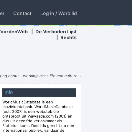
ter
Contact
Log in / Word lid
WoordenWeb
|
De Verboden Lijst
|
Rechts
ting about - working-class life and culture
~
Paul Weller
Info
e years that would be fantastic
~ Ringo Starr
WorldMusicDatabase is een
e that fills the cup of silence
~ Robert Fripp
muziekdatabank. WorldMusicDatabase
e. I love when music does that.
~ Dave Gahan
(est. 2007) is een webstek die
ontsproot uit Wawasda.com (2001) en
asty habits; I take tea at three
~ Mick Jagger
dus uit dezelfde verloskamer als
Eluterius komt. Destijds gericht op een
Zij moeten vooral niet zeuren
~ Kanye West
internationaal publiek, vandaar de