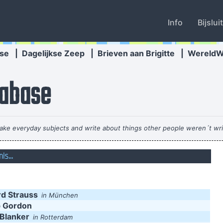
Info
Bijslui
se
|
Dagelijkse Zeep
|
Brieven aan Brigitte
|
Wereld
abase
o take everyday subjects and write about things other people weren´t wri
s...
We thought that if we lasted for two to thre
Music is the win
place when I'm singing. It's very cinematic and I get this feeling of spac
rd Strauss
in München
I got n
 Gordon
 Blanker
in Rotterdam
Vrouwen moeten luisteren en doen wat ik zeg. 