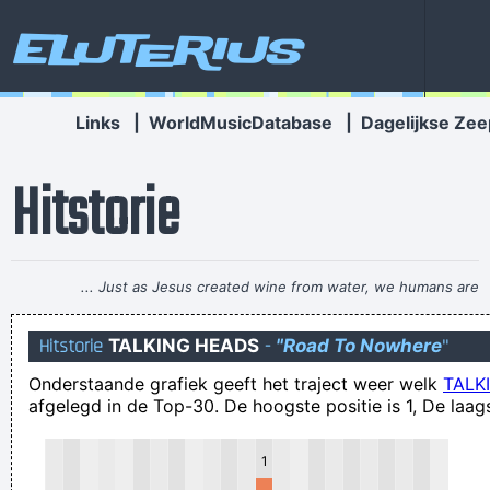
Eluterius
Links
|
WorldMusicDatabase
|
Dagelijkse Zee
Hitstorie
... Just as Jesus created wine from water, we humans are
capable on transmuting emotion into music..
~ Carlos Santana
Hitstorie
TALKING HEADS
-
"Road To Nowhere
"
hoge bomen laten veel windjes
Onderstaande grafiek geeft het traject weer welk
TALK
Het was ook 100% de bedoeling om het een beetje stom aan
afgelegd in de Top-30. De hoogste positie is 1, De laags
te brengen hihihi!
beter 1 kogel in de hand dan 10 in de rug
1
Wat vindt Limburg van staatsiegeld op blique en plastique?